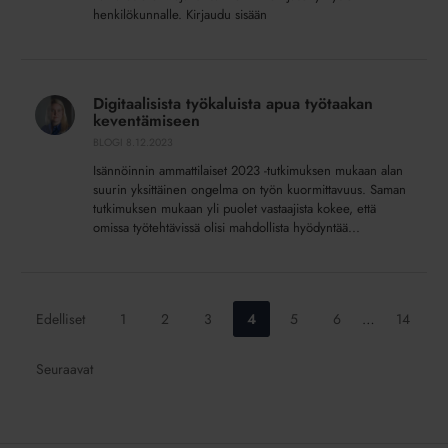
henkilökunnalle. Kirjaudu sisään
Digitaalisista
työkaluista
Digitaalisista työkaluista apua työtaakan
apua
keventämiseen
työtaakan
BLOGI
8.12.2023
keventämiseen
Isännöinnin ammattilaiset 2023 -tutkimuksen mukaan alan
suurin yksittäinen ongelma on työn kuormittavuus. Saman
tutkimuksen mukaan yli puolet vastaajista kokee, että
omissa työtehtävissä olisi mahdollista hyödyntää...
Siirry
Siirry
Siirry
Siirry
Siirry
Siirry
Siirry
Edelliset
1
2
3
4
5
6
…
14
sivulle:
sivulle:
sivulle:
sivulle:
sivulle:
sivulle:
sivulle:
Seuraavat