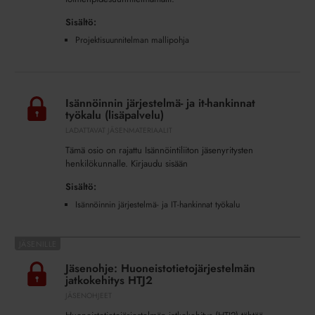
Sisältö:
Projektisuunnitelman mallipohja
Isännöinnin
järjestelmä-
Isännöinnin järjestelmä- ja it-hankinnat
ja
työkalu (lisäpalvelu)
it-
LADATTAVAT JÄSENMATERIAALIT
hankinnat
Tämä osio on rajattu Isännöintiliiton jäsenyritysten
työkalu
henkilökunnalle. Kirjaudu sisään
(lisäpalvelu)
Sisältö:
Isännöinnin järjestelmä- ja IT-hankinnat työkalu
Jäsenohje:
Huoneistotietojärjestelmän
Jäsenohje: Huoneistotietojärjestelmän
jatkokehitys
jatkokehitys HTJ2
HTJ2
JÄSENOHJEET