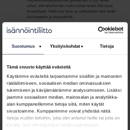
Huoneistotietojärjestelmän jatkokehitys (HTJ2) tähtää
siihen, että taloyhtiöiden hallinnolliset tiedot liikkuisivat
koneellisesti. Näitä ovat laina- ja vastiketiedot sekä tiedot
kunnossapito- ja muutostöistä.
Välinearvio:
ChatGPT
Välinearvio: ChatGPT
Suostumus
Yksityiskohdat
Tietoja
YLEINEN
15.3.2024
Tämä osio on rajattu Isännöintiliiton jäsenyritysten
henkilökunnalle. Kirjaudu sisään
Tämä sivusto käyttää evästeitä
Käytämme evästeitä tarjoamamme sisällön ja mainosten
Kilpailutusta
räätälöimiseen, sosiaalisen median ominaisuuksien
ilman
Kilpailutusta ilman silpputyötä
tukemiseen ja kävijämäärämme analysoimiseen. Lisäksi
silpputyötä
ARTIKKELIT
1.3.2024
jaamme sosiaalisen median, mainosalan ja analytiikka-
On aika uudistaa taloyhtiöiden hankkeiden
alan kumppaneillemme tietoja siitä, miten käytät
kilpailuttamisen työtavat. Nyt siihen löytyy työkalu.
sivustoamme. Kumppanimme voivat yhdistää näitä
Perinteinen tapa kilpailuttaa taloyhtiön hanke tapahtuu
tietoja muihin tietoihin, joita olet antanut heille tai joita on
usein seuraavasti. Kirjoitetaan tarjouspyyntö Wordilla –
kerätty, kun olet käyttänyt heidän palvelujaan.
usein omia...