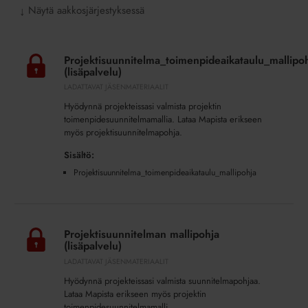
Näytä aakkosjärjestyksessä
↓
Projektisuunnitelma_toimenpideaikataulu_mallipohja
(lisäpalvelu)
Projektisuunnitelma_toimenpideaikataulu_mallipo
(lisäpalvelu)
LADATTAVAT JÄSENMATERIAALIT
Hyödynnä projekteissasi valmista projektin
toimenpidesuunnitelmamallia. Lataa Mapista erikseen
myös projektisuunnitelmapohja.
Sisältö:
Projektisuunnitelma_toimenpideaikataulu_mallipohja
Projektisuunnitelman
mallipohja
Projektisuunnitelman mallipohja
(lisäpalvelu)
(lisäpalvelu)
LADATTAVAT JÄSENMATERIAALIT
Hyödynnä projekteissasi valmista suunnitelmapohjaa.
Lataa Mapista erikseen myös projektin
toimenpidesuunnitelmamalli.