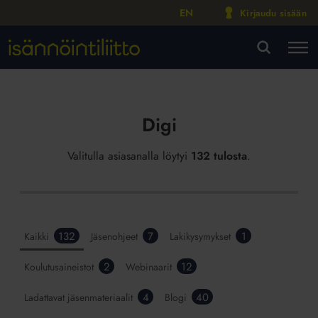
EN
Kirjaudu sisään
M
VA
Digi
Valitulla asiasanalla löytyi
132 tulosta
.
132
7
1
Kaikki
Jäsenohjeet
Lakikysymykset
2
12
Koulutusaineistot
Webinaarit
4
40
Ladattavat jäsenmateriaalit
Blogi