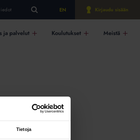
EN
tiedot
Kirjaudu sisään
 ja palvelut
Koulutukset
Meistä
on
Tietoja