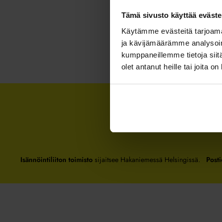
Tämä sivusto käyttää eväste
Käytämme evästeitä tarjoama
ja kävijämäärämme analysoim
kumppaneillemme tietoja siitä
olet antanut heille tai joita o
Isännöintiliiton toimisto
sijaitsee Hakaniemessä Helsingissä.
Posti