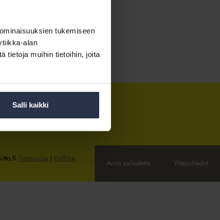
 ominaisuuksien tukemiseen
tiikka-alan
ietoja muihin tietoihin, joita
Salli kaikki
itto.fi
Tietosuoja
|
Hallitse
Anna palautetta
Yhteystiedot