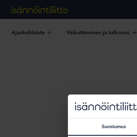
Ajankohtaista
Vaikuttaminen ja tutkimus
T
Suostumus