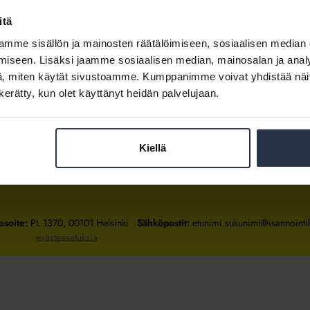
itä
mme sisällön ja mainosten räätälöimiseen, sosiaalisen median
Kirjaudu sisään
iseen. Lisäksi jaamme sosiaalisen median, mainosalan ja analy
, miten käytät sivustoamme. Kumppanimme voivat yhdistää näitä t
Tietoa jäsenyydestä
n kerätty, kun olet käyttänyt heidän palvelujaan.
Kiellä
Isännöintiliitto
Isännöintiliitto
Isännöintiliitto
LinkedInissä
Facebookissa
Instagrammissa
osoite:
PL 1370, 00101 Helsinki
Sähköpostit:
etunimi.sukunimi@isannointili
evästeasetuksia