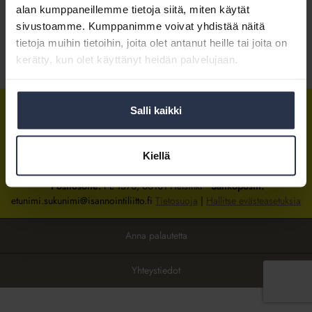
alan kumppaneillemme tietoja siitä, miten käytät
sivustoamme. Kumppanimme voivat yhdistää näitä
Kirjaudu sisään
tietoja muihin tietoihin, joita olet antanut heille tai joita on
kerätty, kun olet käyttänyt heidän palvelujaan.
Tietoa jäsenyydestä
Salli kaikki
Isännöintiliitto
Isännöintiliitto
Isännöintiliitto
LinkedInissä
Facebookissa
Instagrammissa
Kiellä
Isännöintiliiton toimisto
sijaitsee Hakaniemessä Helsingissä.
Postiosoite:
PL 1370, 00101 Helsinki
Sähköpostit:
etunimi.sukunimi@isannointiliitto.fi
Tietosuoja
|
Hallitse evästeasetuksia
Anna palautetta
Yhteystiedot