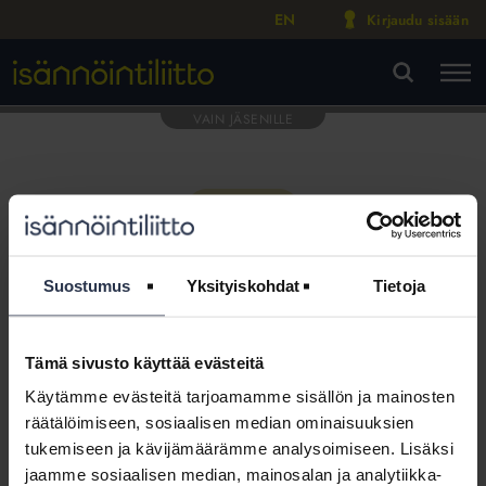
EN
Kirjaudu sisään
M
VA
Suostumus
Yksityiskohdat
Tietoja
Tämä sivusto käyttää evästeitä
Tämä osio on rajattu
Käytämme evästeitä tarjoamamme sisällön ja mainosten
Isännöintiliiton jäsenyritysten
räätälöimiseen, sosiaalisen median ominaisuuksien
henkilökunnalle
tukemiseen ja kävijämäärämme analysoimiseen. Lisäksi
jaamme sosiaalisen median, mainosalan ja analytiikka-