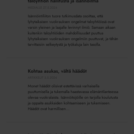
eivät
taloyhtiön hallitusta ja isännöintiä
ole
MEDIALLE
27.5.2024
marginaali-
Isännöintiliiton tuore tutkimusdata osoittaa, että
ilmiö
lyhytaikaisen vuokrauksen ongelmat taloyhtiöissä ovat
–
varsin yleinen ja laajalle levinnyt ilmiö. Samaan aikaan
kuitenkin taloyhtiöiden mahdollisuudet puuttua
kuormittavat
lyhytaikaisen vuokrauksen ongelmiin puuttuvat, ja tähän
taloyhtiön
tarvittaisiin selkeytystä ja työkaluja lain tasolla.
hallitusta
ja
isännöintiä
Kohtaa
asukas,
Kohtaa asukas, vältä häädöt
vältä
ARTIKKELIT
3.5.2024
häädöt
Monet häädöt olisivat estettävissä varhaisella
puuttumisella ja tukemalla haastavassa elämäntilanteessa
olevaa vuokralaista. Isännöitsijöille on tarjolla koulutusta
ja oppaita asukkaiden kohtaamiseen ja tukemiseen.
Häädöt ovat harmillisen...
Isännöitsijä
ei