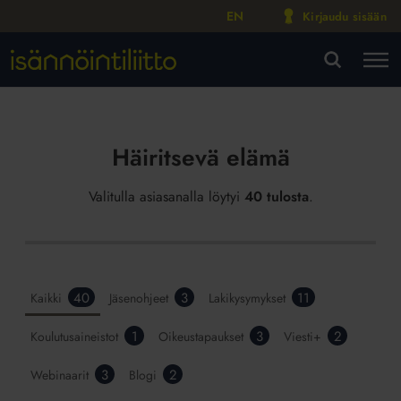
EN
Kirjaudu sisään
M
VA
Häiritsevä elämä
Valitulla asiasanalla löytyi
40 tulosta
.
40
3
11
Kaikki
Jäsenohjeet
Lakikysymykset
1
3
2
Koulutusaineistot
Oikeustapaukset
Viesti+
3
2
Webinaarit
Blogi