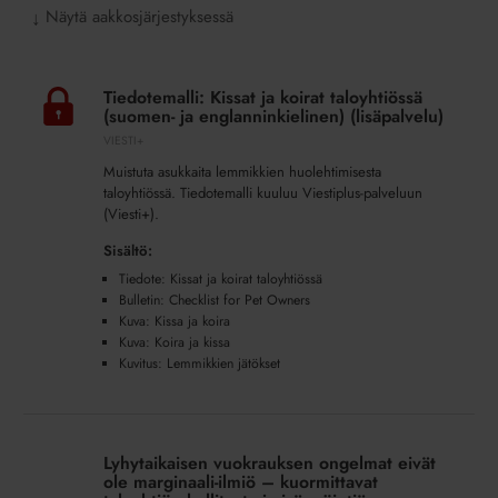
Näytä aakkosjärjestyksessä
↓
Tiedotemalli:
Kissat
Tiedotemalli: Kissat ja koirat taloyhtiössä
ja
(suomen- ja englanninkielinen) (lisäpalvelu)
koirat
VIESTI+
taloyhtiössä
Muistuta asukkaita lemmikkien huolehtimisesta
(suomen-
taloyhtiössä. Tiedotemalli kuuluu Viestiplus-palveluun
ja
(Viesti+).
englanninkielinen)
Sisältö:
(lisäpalvelu)
Tiedote: Kissat ja koirat taloyhtiössä
Bulletin: Checklist for Pet Owners
Kuva: Kissa ja koira
Kuva: Koira ja kissa
Kuvitus: Lemmikkien jätökset
Lyhytaikaisen
vuokrauksen
Lyhytaikaisen vuokrauksen ongelmat eivät
ongelmat
ole marginaali-ilmiö – kuormittavat