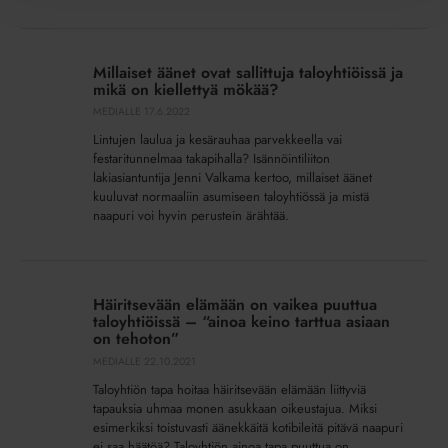
Millaiset
äänet
Millaiset äänet ovat sallittuja taloyhtiöissä ja
ovat
mikä on kiellettyä mökää?
sallittuja
MEDIALLE
17.6.2022
taloyhtiöissä
Lintujen laulua ja kesärauhaa parvekkeella vai
ja
festaritunnelmaa takapihalla? Isännöintiliiton
mikä
lakiasiantuntija Jenni Valkama kertoo, millaiset äänet
on
kuuluvat normaaliin asumiseen taloyhtiössä ja mistä
kiellettyä
naapuri voi hyvin perustein ärähtää.
mökää?
Häiritsevään
elämään
Häiritsevään elämään on vaikea puuttua
on
taloyhtiöissä – “ainoa keino tarttua asiaan
vaikea
on tehoton”
puuttua
MEDIALLE
22.10.2021
taloyhtiöissä
Taloyhtiön tapa hoitaa häiritsevään elämään liittyviä
–
tapauksia uhmaa monen asukkaan oikeustajua. Miksi
“ainoa
esimerkiksi toistuvasti äänekkäitä kotibileitä pitävä naapuri
ei saa häätöä? Taloyhtiön ainoa tapa puuttua on
keino