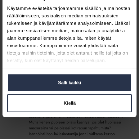
Käytämme evästeitä tarjoamamme sisällön ja mainosten
Lakikysymys:
räätälöimiseen, sosiaalisen median ominaisuuksien
Millainen
Lakikysymys: Millainen rooli isännöitsijän
tukemiseen ja kävijämäärämme analysoimiseen. Lisäksi
rooli
pitäisi ottaa asukkaiden välisissä riidoissa?
jaamme sosiaalisen median, mainosalan ja analytiikka-
isännöitsijän
LAKIKYSYMYKSET
alan kumppaneillemme tietoja siitä, miten käytät
pitäisi
Isännöitsijän tehtävä ei ole toimia asukkaiden
sivustoamme. Kumppanimme voivat yhdistää näitä
ottaa
riitatilanteiden tuomarina, mutta hän voi edistää
tietoja muihin tietoihin, joita olet antanut heille tai joita on
asukkaiden
asukkaiden välistä keskusteluyhteyttä.
kerätty, kun olet käyttänyt heidän palvelujaan.
välisissä
riidoissa?
Asiantuntija
kertoo:
Salli kaikki
Asiantuntija kertoo: Nämä asiat
Nämä
askarruttavat asukkaita
asiat
MEDIALLE
18.8.2022
askarruttavat
Kiellä
Tiedätkö, kenen puoleen kääntyä kotitalon pulmissa?
asukkaita
Usein asukkaan ensimmäinen tukija on isännöitsijä, joka
osaakin ohjata ainakin eteenpäin oikean tahon puoleen.
Mutta kenen puoleen pitäisi kääntyä, jos olet huolissasi
naapureista tai peloissasi kotirapun tapahtumista?
Isännöintiliiton lakiasiantuntija Jenni Valkama kertoo.