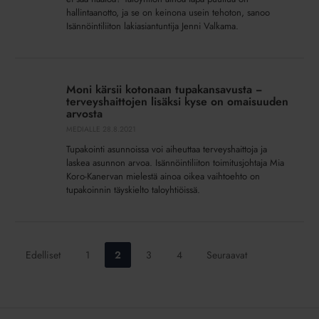
hallintaanotto, ja se on keinona usein tehoton, sanoo
tarttua
Isännöintiliiton lakiasiantuntija Jenni Valkama.
asiaan
on
tehoton”
Moni
kärsii
Moni kärsii kotonaan tupakansavusta −
kotonaan
terveyshaittojen lisäksi kyse on omaisuuden
tupakansavusta
arvosta
−
MEDIALLE
28.8.2021
terveyshaittojen
Tupakointi asunnoissa voi aiheuttaa terveyshaittoja ja
lisäksi
laskea asunnon arvoa. Isännöintiliiton toimitusjohtaja Mia
kyse
Koro-Kanervan mielestä ainoa oikea vaihtoehto on
tupakoinnin täyskielto taloyhtiöissä.
on
omaisuuden
arvosta
Siirry
Siirry
Siirry
Siirry
Edelliset
1
2
3
4
Seuraavat
sivulle:
sivulle:
sivulle:
sivulle: