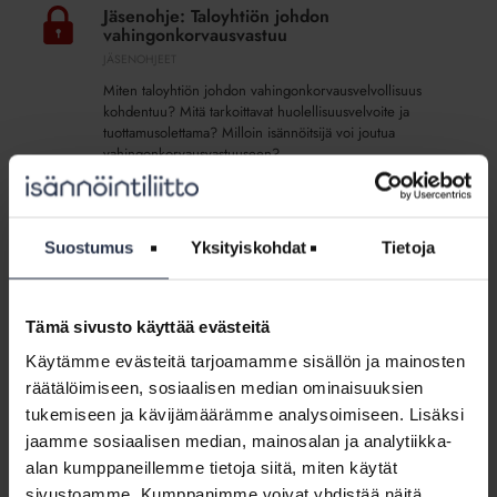
Taloyhtiön
Jäsenohje: Taloyhtiön johdon
johdon
vahingonkorvausvastuu
vahingonkorvausvastuu
JÄSENOHJEET
Miten taloyhtiön johdon vahingonkorvausvelvollisuus
kohdentuu? Mitä tarkoittavat huolellisuusvelvoite ja
tuottamusolettama? Milloin isännöitsijä voi joutua
vahingonkorvausvastuuseen?
Jäsenohje:
Sähköinen
Suostumus
Yksityiskohdat
Tietoja
Jäsenohje: Sähköinen allekirjoitus
allekirjoitus
JÄSENOHJEET
Mikä on sähköinen allekirjoitus? Mitä sähköisessä
Tämä sivusto käyttää evästeitä
allekirjoittamisessa käytännössä tapahtuu? Mitkä taloyhtiön
asiakirjat voi allekirjoittaa sähköisesti? Miten sähköinen
Käytämme evästeitä tarjoamamme sisällön ja mainosten
allekirjoitus otetaan käyttöön?
räätälöimiseen, sosiaalisen median ominaisuuksien
tukemiseen ja kävijämäärämme analysoimiseen. Lisäksi
Jäsenohje:
jaamme sosiaalisen median, mainosalan ja analytiikka-
Hallintaanotto
alan kumppaneillemme tietoja siitä, miten käytät
Jäsenohje: Hallintaanotto taloyhtiössä
taloyhtiössä
sivustoamme. Kumppanimme voivat yhdistää näitä