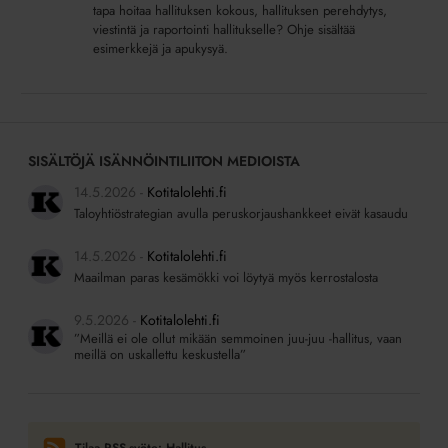
tapa hoitaa hallituksen kokous, hallituksen perehdytys,
viestintä ja raportointi hallitukselle? Ohje sisältää
esimerkkejä ja apukysyä.
SISÄLTÖJÄ ISÄNNÖINTILIITON MEDIOISTA
14.5.2026
Kotitalolehti.fi
Taloyhtiöstrategian avulla peruskorjaushankkeet eivät kasaudu
14.5.2026
Kotitalolehti.fi
Maailman paras kesämökki voi löytyä myös kerrostalosta
9.5.2026
Kotitalolehti.fi
”Meillä ei ole ollut mikään semmoinen juu-juu -hallitus, vaan
meillä on uskallettu keskustella”
Tilaa RSS-syöte: Hallitus