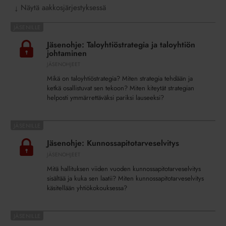
Näytä aakkosjärjestyksessä
↓
Jäsenohje:
Taloyhtiöstrategia
Jäsenohje: Taloyhtiöstrategia ja taloyhtiön
ja
johtaminen
taloyhtiön
JÄSENOHJEET
johtaminen
Mikä on taloyhtiöstrategia? Miten strategia tehdään ja
ketkä osallistuvat sen tekoon? Miten kiteytät strategian
helposti ymmärrettäväksi pariksi lauseeksi?
Jäsenohje:
Kunnossapitotarveselvitys
Jäsenohje: Kunnossapitotarveselvitys
JÄSENOHJEET
Mitä hallituksen viiden vuoden kunnossapitotarveselvitys
sisältää ja kuka sen laatii? Miten kunnossapitotarveselvitys
käsitellään yhtiökokouksessa?
Jäsenohje: