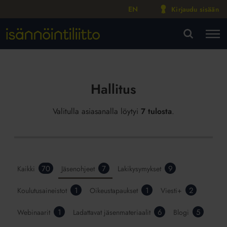
EN
Kirjaudu sisään
M
VA
Hallitus
Valitulla asiasanalla löytyi
7 tulosta
.
70
7
9
Kaikki
Jäsenohjeet
Lakikysymykset
1
1
2
Koulutusaineistot
Oikeustapaukset
Viesti+
1
6
5
Webinaarit
Ladattavat jäsenmateriaalit
Blogi