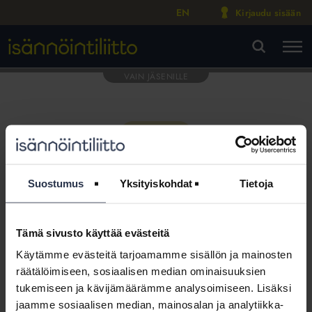
EN
Kirjaudu sisään
M
VA
Suostumus
Yksityiskohdat
Tietoja
Tämä sivusto käyttää evästeitä
Tämä osio on rajattu
Käytämme evästeitä tarjoamamme sisällön ja mainosten
Isännöintiliiton jäsenyritysten
räätälöimiseen, sosiaalisen median ominaisuuksien
henkilökunnalle
tukemiseen ja kävijämäärämme analysoimiseen. Lisäksi
jaamme sosiaalisen median, mainosalan ja analytiikka-