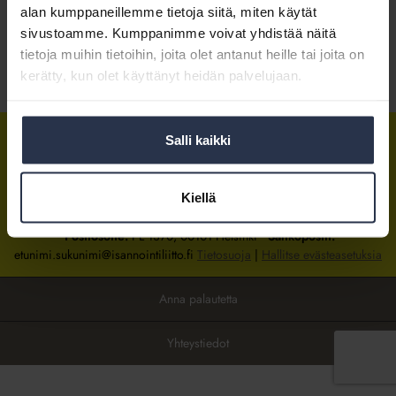
alan kumppaneillemme tietoja siitä, miten käytät
sivustoamme. Kumppanimme voivat yhdistää näitä
Kirjaudu sisään
tietoja muihin tietoihin, joita olet antanut heille tai joita on
kerätty, kun olet käyttänyt heidän palvelujaan.
Tietoa jäsenyydestä
Salli kaikki
Isännöintiliitto
Isännöintiliitto
Isännöintiliitto
LinkedInissä
Facebookissa
Instagrammissa
Kiellä
Isännöintiliiton toimisto
sijaitsee Hakaniemessä Helsingissä.
Postiosoite:
PL 1370, 00101 Helsinki
Sähköpostit:
etunimi.sukunimi@isannointiliitto.fi
Tietosuoja
|
Hallitse evästeasetuksia
Anna palautetta
Yhteystiedot