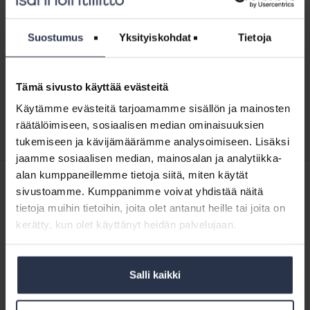
Näytä aakkosjärjestyksessä
↓
Suostumus
Yksityiskohdat
Tietoja
Webinaari:
Suomi.fi-
Webinaari: Suomi.fi-valtuudet
valtuudet
WEBINAARIT JA VIDEOT
3.2.2023
Tämä sivusto käyttää evästeitä
Tämä osio on rajattu Isännöintiliiton jäsenyritysten
Käytämme evästeitä tarjoamamme sisällön ja mainosten
henkilökunnalle. Kirjaudu sisään
räätälöimiseen, sosiaalisen median ominaisuuksien
tukemiseen ja kävijämäärämme analysoimiseen. Lisäksi
jaamme sosiaalisen median, mainosalan ja analytiikka-
alan kumppaneillemme tietoja siitä, miten käytät
SISÄLTÖJÄ ISÄNNÖINTILIITON MEDIOISTA
sivustoamme. Kumppanimme voivat yhdistää näitä
14.5.2026
Kotitalolehti.fi
tietoja muihin tietoihin, joita olet antanut heille tai joita on
Taloyhtiöstrategian avulla peruskorjaushankkeet eivät kasaudu
kerätty, kun olet käyttänyt heidän palvelujaan.
14.5.2026
Kotitalolehti.fi
Maailman paras kesämökki voi löytyä myös kerrostalosta
Salli kaikki
9.5.2026
Kotitalolehti.fi
”Meillä ei ole ollut mikään semmoinen juu-juu -hallitus, vaan