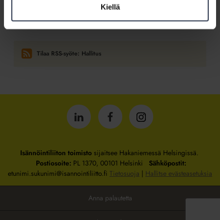
Kiellä
meillä on uskallettu keskustella”
Tilaa RSS-syöte: Hallitus
Isännöintiliitto
Isännöintiliitto
Isännöintiliitto
LinkedInissä
Facebookissa
Instagrammissa
Isännöintiliiton toimisto
sijaitsee Hakaniemessä Helsingissä.
Postiosoite:
PL 1370, 00101 Helsinki
Sähköpostit:
etunimi.sukunimi@isannointiliitto.fi
Tietosuoja
|
Hallitse evästeasetuksia
Anna palautetta