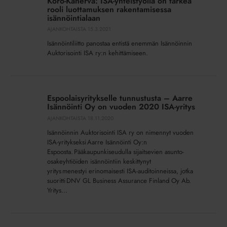
Koro-Kanerva: ISA-yhteistyöllä on tärkeä
ISA-
rooli luottamuksen rakentamisessa
yhteistyöllä
isännöintialaan
on
AJANKOHTAISTA
15.3.2021
tärkeä
Isännöintiliitto panostaa entistä enemmän Isännöinnin
rooli
Auktorisointi ISA ry:n kehittämiseen.
luottamuksen
rakentamisessa
Espoolaisyritykselle
isännöintialaan
tunnustusta
Espoolaisyritykselle tunnustusta – Aarre
–
Isännöinti Oy on vuoden 2020 ISA-yritys
Aarre
AJANKOHTAISTA
18.11.2020
Isännöinti Oy
Isännöinnin Auktorisointi ISA ry on nimennyt vuoden
on
ISA-yritykseksi Aarre Isännöinti Oy:n
vuoden 2020 ISA-
Espoosta. Pääkaupunkiseudulla sijaitsevien asunto-
yritys
osakeyhtiöiden isännöintiin keskittynyt
yritys menestyi erinomaisesti ISA-auditoinneissa, jotka
suoritti DNV GL Business Assurance Finland Oy Ab.
Yritys...
ISA