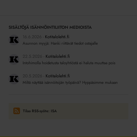
SISÄLTÖJÄ ISÄNNÖINTILIITON MEDIOISTA
16.6.2026
Kotitalolehti.fi
Asunnon myyjä: Hanki riittävät tiedot ostajalle
22.5.2026
Kotitalolehti.fi
Intohimolla hoidetusta taloyhtiöstä ei haluta muuttaa pois
20.5.2026
Kotitalolehti.fi
Miltä näyttää isännöitsijän työpäivä? Hyppäsimme mukaan
Tilaa RSS-syöte: ISA