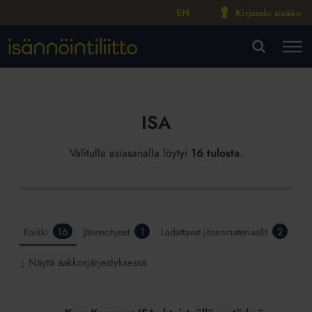
EN
Kirjaudu sisään
M
VA
ISA
Valitulla asiasanalla löytyi
16 tulosta
.
16
1
2
Kaikki
Jäsenohjeet
Ladattavat jäsenmateriaalit
Näytä aakkosjärjestyksessä
↓
Koro-
Kanerva: