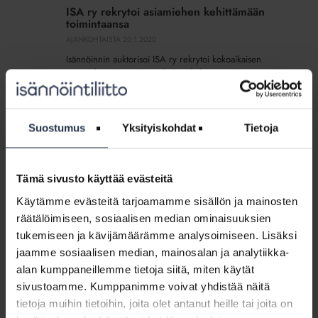
ry
ISA ry rekrytoi asiamiehen kehittämään
rekrytoi
toimintaansa
asiamiehen
AJANKOHTAISTA
20.1.2020
kehittämään
Isännöinnin auktorisoi ISA ry rekrytoi kokoaikaisen
toimintaansa
asiamiehen. Asiamies palkataan kehittämään ja
laajentamaan yhdistyksen toimintaa sekä tekemään ISA:n
brändiä tunnetuksi. Asiamiehenä tehtäviin tulee
kuulumaan ISA-auktorisointien tunnetuksi...
Suostumus
Yksityiskohdat
Tietoja
Vuoden
2019
Vuoden 2019 ISA-yritys on TVT Asunnot
Tämä sivusto käyttää evästeitä
ISA-
Oy Turusta
yritys
Käytämme evästeitä tarjoamamme sisällön ja mainosten
MEDIALLE
18.9.2019
on
räätälöimiseen, sosiaalisen median ominaisuuksien
Isännöinnin Auktorisointi ISA ry on nimennyt vuoden
TVT
tukemiseen ja kävijämäärämme analysoimiseen. Lisäksi
ISA-yritykseksi TVT Asunnot Oy:n Turusta. Vuokratalojen
Asunnot
isännöintiin keskittynyt yritys sai korkeimman pistemäärän
jaamme sosiaalisen median, mainosalan ja analytiikka-
Oy
auditoinneissa.
alan kumppaneillemme tietoja siitä, miten käytät
Turusta
sivustoamme. Kumppanimme voivat yhdistää näitä
tietoja muihin tietoihin, joita olet antanut heille tai joita on
Kerralla