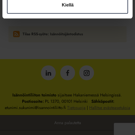
Kiellä
Voiko isännöitsijäntodistuksen lähettää sähköpostilla?
Tilaa RSS-syöte: Isännöitsijäntodistus
Isännöintiliitto
Isännöintiliitto
Isännöintiliitto
LinkedInissä
Facebookissa
Instagrammissa
Isännöintiliiton toimisto
sijaitsee Hakaniemessä Helsingissä.
Postiosoite:
PL 1370, 00101 Helsinki
Sähköpostit:
etunimi.sukunimi@isannointiliitto.fi
Tietosuoja
|
Hallitse evästeasetuksia
Anna palautetta