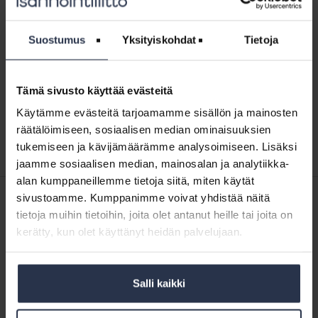
Näytä aakkosjärjestyksessä
↓
Webinaari:
Suostumus
Yksityiskohdat
Tietoja
Kiinteistösihteereille:
Webinaari: Kiinteistösihteereille:
Isännöitsijäntodistus
Isännöitsijäntodistus
Tämä sivusto käyttää evästeitä
WEBINAARIT JA VIDEOT
28.11.2023
Tämä osio on rajattu Isännöintiliiton jäsenyritysten
Käytämme evästeitä tarjoamamme sisällön ja mainosten
henkilökunnalle. Kirjaudu sisään
räätälöimiseen, sosiaalisen median ominaisuuksien
tukemiseen ja kävijämäärämme analysoimiseen. Lisäksi
jaamme sosiaalisen median, mainosalan ja analytiikka-
alan kumppaneillemme tietoja siitä, miten käytät
sivustoamme. Kumppanimme voivat yhdistää näitä
SISÄLTÖJÄ ISÄNNÖINTILIITON MEDIOISTA
tietoja muihin tietoihin, joita olet antanut heille tai joita on
5.8.2026
Kotitalolehti.fi
kerätty, kun olet käyttänyt heidän palvelujaan.
Asuntotieto kääntyi sähköiseksi
16.6.2026
Kotitalolehti.fi
Salli kaikki
Asunnon myyjä: Hanki riittävät tiedot ostajalle
6.6.2026
Kotitalolehti.fi