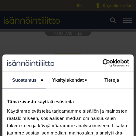
EN
Kirjaudu sisään
M
VA
Suostumus
Yksityiskohdat
Tietoja
Tämä sivusto käyttää evästeitä
Tämä osio on rajattu
Käytämme evästeitä tarjoamamme sisällön ja mainosten
Isännöintiliiton jäsenyritysten
räätälöimiseen, sosiaalisen median ominaisuuksien
henkilökunnalle
tukemiseen ja kävijämäärämme analysoimiseen. Lisäksi
jaamme sosiaalisen median, mainosalan ja analytiikka-