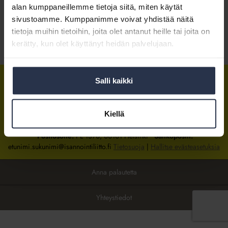
alan kumppaneillemme tietoja siitä, miten käytät
sivustoamme. Kumppanimme voivat yhdistää näitä
Kirjaudu sisään
tietoja muihin tietoihin, joita olet antanut heille tai joita on
kerätty, kun olet käyttänyt heidän palvelujaan.
Tietoa jäsenyydestä
Salli kaikki
Isännöintiliitto
Isännöintiliitto
Isännöintiliitto
LinkedInissä
Facebookissa
Instagrammissa
Kiellä
Isännöintiliiton toimisto
sijaitsee Hakaniemessä Helsingissä.
Postiosoite:
PL 1370, 00101 Helsinki
Sähköpostit:
etunimi.sukunimi@isannointiliitto.fi
Tietosuoja
|
Hallitse evästeasetuksia
Anna palautetta
Yhteystiedot