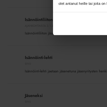
olet antanut heille tai joita o
Isännöintiliiton
jäsenmäärä
Isännöintiliiton jäsenmäärä kasvoi vuonna
kasvoi
AJANKOHTAISTA
3.1.2019
vuonna
Isännöintiliiton jäsenmäärä kasvoi 47 yrityksellä ja yh
2018
Isännöinti-
lehti
Isännöinti-lehti
SIVU
Isännöinti-lehti jaetaan jäsenetuna jäsenyritysten henki
Jäseneksi
Jäseneksi
SIVU