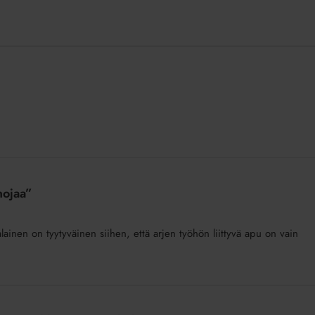
nojaa”
alainen on tyytyväinen siihen, että arjen työhön liittyvä apu on vain