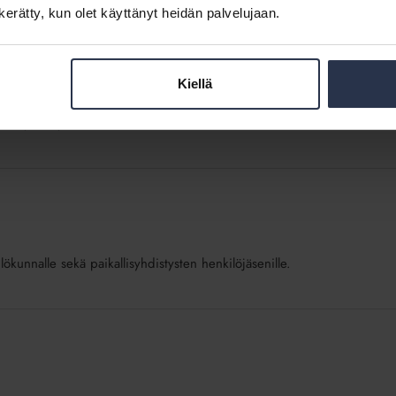
n kerätty, kun olet käyttänyt heidän palvelujaan.
 2018
Kiellä
dellä yhdistyksellä vuonna 2018.
lökunnalle sekä paikallisyhdistysten henkilöjäsenille.