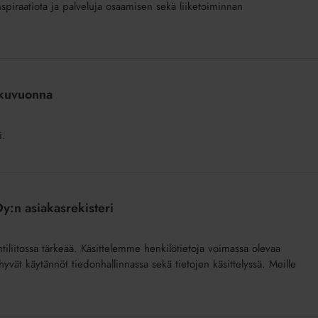
inspiraatiota ja palveluja osaamisen sekä liiketoiminnan
alkuvuonna
i.
Oy:n asiakasrekisteri
ntiliitossa tärkeää. Käsittelemme henkilötietoja voimassa olevaa
vät käytännöt tiedonhallinnassa sekä tietojen käsittelyssä. Meille
.