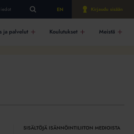
EN
tiedot
Kirjaudu sisään
 ja palvelut
Koulutukset
Meistä
SISÄLTÖJÄ ISÄNNÖINTILIITON MEDIOISTA