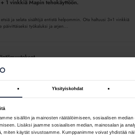
3 + 1 vinkkiä Mapin tehokäyttöön.
 etsiä ja selata sisältöjä entistä helpommin. Ota haltuusi 3+1 vinkkiä
päivittäiseksi työkaluksi ja arjen...
sääntömuutokset
 osaamisen kehittämistä. Sääntömuutokset virtaviivaistavat liiton
Yksityiskohdat
itä
mme sisällön ja mainosten räätälöimiseen, sosiaalisen median
iseen. Lisäksi jaamme sosiaalisen median, mainosalan ja analy
ton esittely täyttämällä lomake.
, miten käytät sivustoamme. Kumppanimme voivat yhdistää näitä t