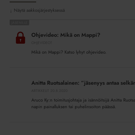
Näytä aakkosjärjestyksessä
↓
Ohjevideo:
Mikä
Ohjevideo: Mikä on Mappi?
on
OHJEVIDEOT
Mappi?
Mikä on Mappi? Katso lyhyt ohjevideo.
Anitta
Ruotsalainen:
Anitta Ruotsalainen: ”jäsenyys antaa selkä
”jäsenyys
ARTIKKELIT
20.8.2020
antaa
Aruco Ky:n toimitusjohtaja ja isännöitsijä Anitta Ruots
selkänojaa”
napin painalluksen tai puhelinsoiton päässä.
Näitä
ohjeita