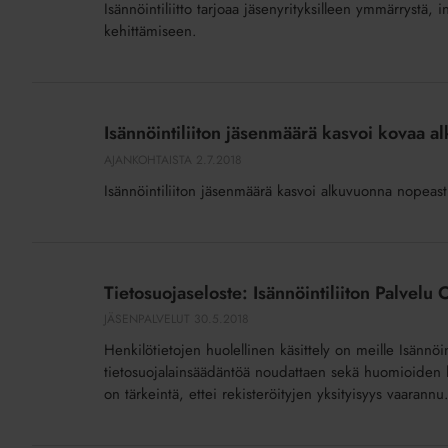
Isännöintiliitto tarjoaa jäsenyrityksilleen ymmärrystä, 
kehittämiseen.
Isännöintiliiton
jäsenmäärä
Isännöintiliiton jäsenmäärä kasvoi kovaa 
kasvoi
AJANKOHTAISTA
2.7.2018
kovaa
Isännöintiliiton jäsenmäärä kasvoi alkuvuonna nopeast
alkuvuonna
Tietosuojaseloste:
Isännöintiliiton
Tietosuojaseloste: Isännöintiliiton Palvelu 
Palvelu
JÄSENPALVELUT
30.5.2018
Oy:n
Henkilötietojen huolellinen käsittely on meille Isännöi
asiakasrekisteri
tietosuojalainsäädäntöä noudattaen sekä huomioiden hy
on tärkeintä, ettei rekisteröityjen yksityisyys vaarannu