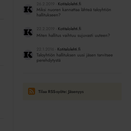
26.2.2019
Kotitalolehti.fi
Miksi nuoren kannattaa lähteä taloyhtiön
hallitukseen?
22.2.2019
Kotitalolehti.fi
Miten hallitus vaihtuu sujuvasti uuteen?
22.1.2016
Kotitalolehti.fi
Taloyhtiön hallituksen uusi jäsen tarvitsee
perehdytystä
Tilaa RSS-syöte: Jäsenyys