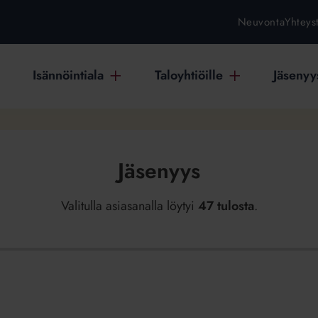
Neuvonta
Yhteys
Isännöintiala
Taloyhtiöille
Jäsenyys
Jäsenyys
Valitulla asiasanalla löytyi
47 tulosta
.