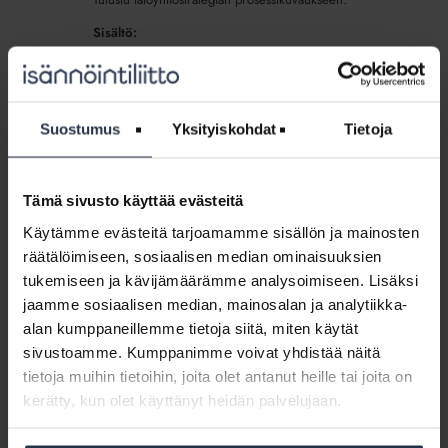
Sisältö:
Taloyhtiöstrategian prosessi
Taloyhtiöstrategia:
Suostumus
Yksityiskohdat
Tietoja
Täydennettävä
Taloyhtiöstrategia: Täydennettävä
kiteytysmallipohja
kiteytysmallipohja (lisäpalvelu)
(lisäpalvelu)
LADATTAVAT JÄSENMATERIAALIT
Tämä sivusto käyttää evästeitä
Hyödynnä mallipohja. Kiteytä strategia pariksi lauseeksi,
Käytämme evästeitä tarjoamamme sisällön ja mainosten
täydennä tärkeimmät panostuksen kohteet ja tavoitteet.
räätälöimiseen, sosiaalisen median ominaisuuksien
Sisältö:
tukemiseen ja kävijämäärämme analysoimiseen. Lisäksi
Taloyhtiöstrategiat: Mallipohja kiteytykselle
jaamme sosiaalisen median, mainosalan ja analytiikka-
alan kumppaneillemme tietoja siitä, miten käytät
Työkalu:
sivustoamme. Kumppanimme voivat yhdistää näitä
Asukastyytyväisyys-,
tietoja muihin tietoihin, joita olet antanut heille tai joita on
Työkalu: Asukastyytyväisyys-,
asiakaskokemus-,
asiakaskokemus-, taloyhtiöstrategia- ja
kerätty, kun olet käyttänyt heidän palvelujaan.
taloyhtiöstrategia-
yrityksen henkilöstökyselyt (lisäpalvelu)
ja
LADATTAVAT JÄSENMATERIAALIT