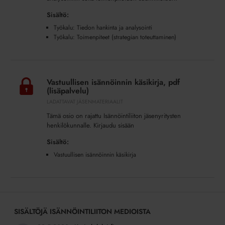
Sisältö:
Työkalu: Tiedon hankinta ja analysointi
Työkalu: Toimenpiteet (strategian toteuttaminen)
Vastuullisen
isännöinnin
Vastuullisen isännöinnin käsikirja, pdf
käsikirja,
(lisäpalvelu)
pdf
LADATTAVAT JÄSENMATERIAALIT
(lisäpalvelu)
Tämä osio on rajattu Isännöintiliiton jäsenyritysten
henkilökunnalle. Kirjaudu sisään
Sisältö:
Vastuullisen isännöinnin käsikirja
SISÄLTÖJÄ ISÄNNÖINTILIITON MEDIOISTA