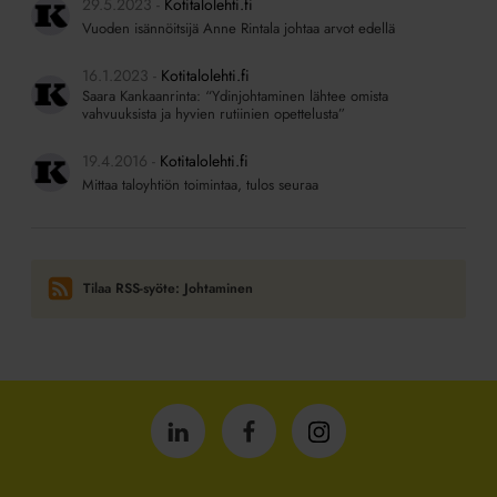
29.5.2023
Kotitalolehti.fi
Vuoden isännöitsijä Anne Rintala johtaa arvot edellä
16.1.2023
Kotitalolehti.fi
Saara Kankaanrinta: “Ydinjohtaminen lähtee omista
vahvuuksista ja hyvien rutiinien opettelusta”
19.4.2016
Kotitalolehti.fi
Mittaa taloyhtiön toimintaa, tulos seuraa
Tilaa RSS-syöte: Johtaminen
Isännöintiliitto
Isännöintiliitto
Isännöintiliitto
LinkedInissä
Facebookissa
Instagrammissa