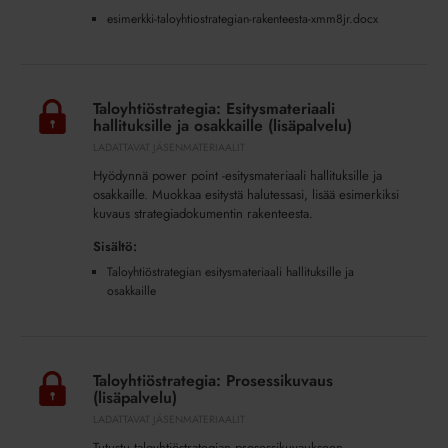
esimerkki-taloyhtiostrategian-rakenteesta-xmm8jr.docx
Taloyhtiöstrategia:
Esitysmateriaali
Taloyhtiöstrategia: Esitysmateriaali
hallituksille
hallituksille ja osakkaille (lisäpalvelu)
ja
LADATTAVAT JÄSENMATERIAALIT
osakkaille
Hyödynnä power point -esitysmateriaali hallituksille ja
(lisäpalvelu)
osakkaille. Muokkaa esitystä halutessasi, lisää esimerkiksi
kuvaus strategiadokumentin rakenteesta.
Sisältö:
Taloyhtiöstrategian esitysmateriaali hallituksille ja
osakkaille
Taloyhtiöstrategia:
Prosessikuvaus
Taloyhtiöstrategia: Prosessikuvaus
(lisäpalvelu)
(lisäpalvelu)
LADATTAVAT JÄSENMATERIAALIT
Tutustu taloyhtiöstrategian prosessikuvaukseen.