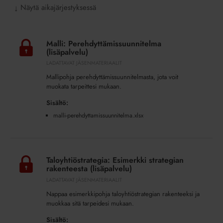
Näytä aikajärjestyksessä
↓
Malli:
Perehdyttämissuunnitelma
Malli: Perehdyttämissuunnitelma
(lisäpalvelu)
(lisäpalvelu)
LADATTAVAT JÄSENMATERIAALIT
Mallipohja perehdyttämissuunnitelmasta, jota voit
muokata tarpeittesi mukaan.
Sisältö:
malli-perehdyttamissuunnitelma.xlsx
Taloyhtiöstrategia:
Esimerkki
Taloyhtiöstrategia: Esimerkki strategian
strategian
rakenteesta (lisäpalvelu)
rakenteesta
LADATTAVAT JÄSENMATERIAALIT
(lisäpalvelu)
Nappaa esimerkkipohja taloyhtiöstrategian rakenteeksi ja
muokkaa sitä tarpeidesi mukaan.
Sisältö: