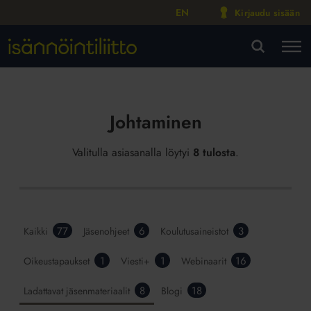
EN
Kirjaudu sisään
M
VA
Johtaminen
Valitulla asiasanalla löytyi
8 tulosta
.
77
6
3
Kaikki
Jäsenohjeet
Koulutusaineistot
1
1
16
Oikeustapaukset
Viesti+
Webinaarit
8
18
Ladattavat jäsenmateriaalit
Blogi