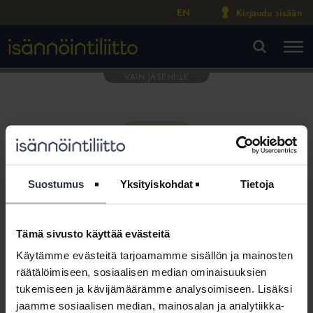
EN
Kirjaudu sisään
M
VA
Suostumus
Yksityiskohdat
Tietoja
Tämä sivusto käyttää evästeitä
Tämä osio on rajattu
Käytämme evästeitä tarjoamamme sisällön ja mainosten
Isännöintiliiton jäsenyritysten
räätälöimiseen, sosiaalisen median ominaisuuksien
henkilökunnalle
tukemiseen ja kävijämäärämme analysoimiseen. Lisäksi
jaamme sosiaalisen median, mainosalan ja analytiikka-