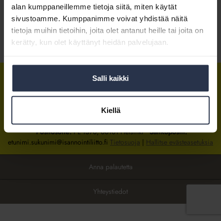
alan kumppaneillemme tietoja siitä, miten käytät
sivustoamme. Kumppanimme voivat yhdistää näitä
Kirjaudu sisään
tietoja muihin tietoihin, joita olet antanut heille tai joita on
kerätty, kun olet käyttänyt heidän palvelujaan.
Tietoa jäsenyydestä
Salli kaikki
Isännöintiliitto
Isännöintiliitto
Isännöintiliitto
LinkedInissä
Facebookissa
Instagrammissa
Kiellä
Isännöintiliiton toimisto
sijaitsee Hakaniemessä Helsingissä.
Postiosoite:
PL 1370, 00101 Helsinki
Sähköpostit:
etunimi.sukunimi@isannointiliitto.fi
Tietosuoja
|
Hallitse evästeasetuksia
Anna palautetta
Yhteystiedot