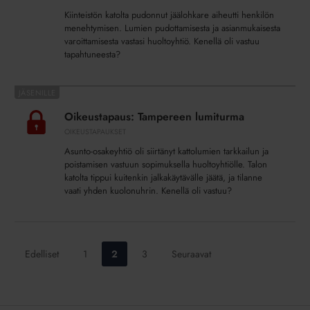
Kiinteistön katolta pudonnut jäälohkare aiheutti henkilön
menehtymisen. Lumien pudottamisesta ja asianmukaisesta
varoittamisesta vastasi huoltoyhtiö. Kenellä oli vastuu
tapahtuneesta?
Oikeustapaus:
Tampereen
Oikeustapaus: Tampereen lumiturma
lumiturma
OIKEUSTAPAUKSET
Asunto-osakeyhtiö oli siirtänyt kattolumien tarkkailun ja
poistamisen vastuun sopimuksella huoltoyhtiölle. Talon
katolta tippui kuitenkin jalkakäytävälle jäätä, ja tilanne
vaati yhden kuolonuhrin. Kenellä oli vastuu?
Siirry
Siirry
Siirry
Edelliset
1
2
3
Seuraavat
sivulle:
sivulle:
sivulle: