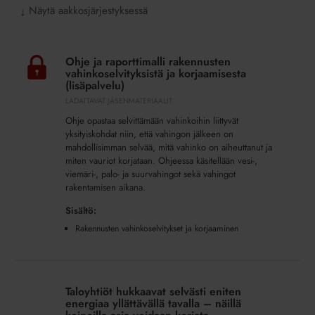
Näytä aakkosjärjestyksessä
↓
Ohje
ja
Ohje ja raporttimalli rakennusten
raporttimalli
vahinkoselvityksistä ja korjaamisesta
rakennusten
(lisäpalvelu)
vahinkoselvityksistä
LADATTAVAT JÄSENMATERIAALIT
ja
Ohje opastaa selvittämään vahinkoihin liittyvät
korjaamisesta
yksityiskohdat niin, että vahingon jälkeen on
(lisäpalvelu)
mahdollisimman selvää, mitä vahinko on aiheuttanut ja
miten vauriot korjataan. Ohjeessa käsitellään vesi-,
viemäri-, palo- ja suurvahingot sekä vahingot
rakentamisen aikana.
Sisältö:
Rakennusten vahinkoselvitykset ja korjaaminen
Taloyhtiöt
hukkaavat
Taloyhtiöt hukkaavat selvästi eniten
selvästi
energiaa yllättävällä tavalla – näillä
eniten