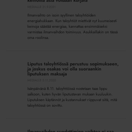
keinoilla asia voidaan korjata
energiaa
MEDIALLE
21.9.2021
yllättävällä
Ilmanvaihto on isoin syyllinen taloyhtiöiden
tavalla
energiahukkaan. Kun taloyhtiöt miettivät nyt kuumeisesti
–
keinoja säästää energiaa, kannattaa ensimmäiseksi
varmistaa ilmanvaihdon toimivuus. Asukkaillakin on tässä
näillä
oma roolinsa.
keinoilla
asia
voidaan
Liputus
korjata
taloyhtiössä
Liputus taloyhtiössä perustuu sopimukseen,
perustuu
ja joskus osakas voi olla suoraankin
sopimukseen,
liputuksen maksaja
ja
MEDIALLE
5.11.2020
joskus
Isänpäivänä 8.11. taloyhtiöissä nostetaan taas lippu
osakas
salkoon, kuten hyvän liputustavan mukaan kuuluukin.
voi
Liputuksen käytännöt ja kustannukset riippuvat siitä, mitä
taloyhtiössä on sovittu.
olla
suoraankin
liputuksen
Ilmanvaihdon
maksaja
suodattimien
Ilmanvaihdon suodattimien vaihtoa ei saa