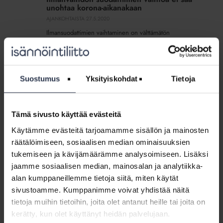
vaihtoa
unohtaa korona-aikanakaan
ei
AJANKOHTAISTA
27.5.2020
saa
Ilmansuodattimien vaihtaminen on välttämätön
unohtaa
toimenpide, joka on syytä tehdä taloyhtiöissä myös
korona-
koronaepidemian aikana, THL muistuttaa.
aikanakaan
Suostumus
Yksityiskohdat
Tietoja
Jäsenohje:
Pyörävaraston
Jäsenohje: Pyörävaraston siivous
siivous
JÄSENOHJEET
Tämä sivusto käyttää evästeitä
Miten pyörävaraston siivous tehdään? Kuka päättää
Käytämme evästeitä tarjoamamme sisällön ja mainosten
pyörävaraston siivouksesta ja miten siitä pitää viestiä?
räätälöimiseen, sosiaalisen median ominaisuuksien
tukemiseen ja kävijämäärämme analysoimiseen. Lisäksi
Lakikysymys:
jaamme sosiaalisen median, mainosalan ja analytiikka-
Mitä
Lakikysymys: Mitä voi tehdä, jos pyörät
alan kumppaneillemme tietoja siitä, miten käytät
voi
estävät talvikunnossapidon piha-alueella?
sivustoamme. Kumppanimme voivat yhdistää näitä
tehdä,
LAKIKYSYMYKSET
tietoja muihin tietoihin, joita olet antanut heille tai joita on
jos
Lakiasiantuntija vastaa
pyörät
kerätty, kun olet käyttänyt heidän palvelujaan.