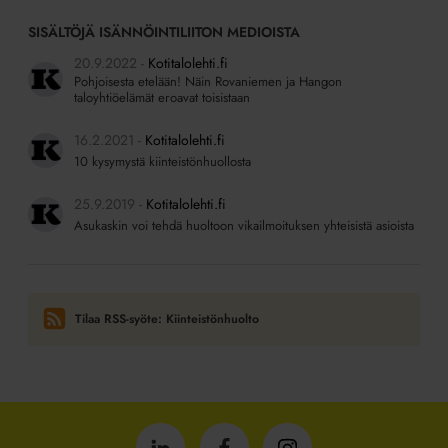
SISÄLTÖJÄ ISÄNNÖINTILIITON MEDIOISTA
20.9.2022
Kotitalolehti.fi
Pohjoisesta etelään! Näin Rovaniemen ja Hangon
taloyhtiöelämät eroavat toisistaan
16.2.2021
Kotitalolehti.fi
10 kysymystä kiinteistönhuollosta
25.9.2019
Kotitalolehti.fi
Asukaskin voi tehdä huoltoon vikailmoituksen yhteisistä asioista
Tilaa RSS-syöte: Kiinteistönhuolto