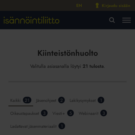
EN
Kirjaudu sisään
M
VA
Kiinteistönhuolto
Valitulla asiasanalla löytyi
21 tulosta
.
21
2
1
Kaikki
Jäsenohjeet
Lakikysymykset
3
5
3
Oikeustapaukset
Viesti+
Webinaarit
1
Ladattavat jäsenmateriaalit