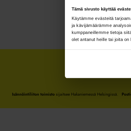
Tämä sivusto käyttää eväste
Käytämme evästeitä tarjoama
ja kävijämäärämme analysoim
kumppaneillemme tietoja siitä
olet antanut heille tai joita o
Isännöintiliiton toimisto
sijaitsee Hakaniemessä Helsingissä.
Posti