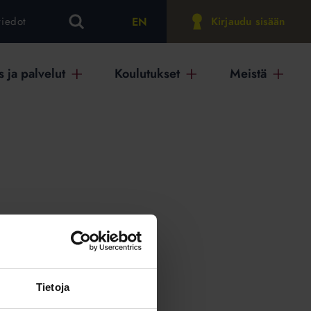
EN
tiedot
Kirjaudu sisään
 ja palvelut
Koulutukset
Meistä
on
Tietoja