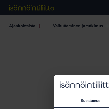
Ajankohtaista
Vaikuttaminen ja tutkimus
T
Suostumus