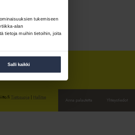
 ominaisuuksien tukemiseen
tiikka-alan
ietoja muihin tietoihin, joita
Salli kaikki
itto.fi
Tietosuoja
|
Hallitse
Anna palautetta
Yhteystiedot