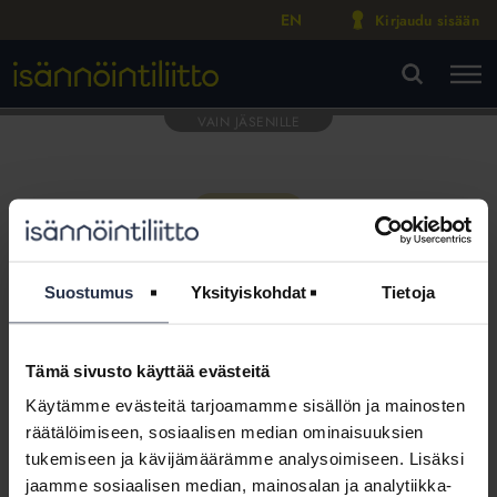
EN
Kirjaudu sisään
M
VA
Suostumus
Yksityiskohdat
Tietoja
Tämä sivusto käyttää evästeitä
Tämä osio on rajattu
Käytämme evästeitä tarjoamamme sisällön ja mainosten
Isännöintiliiton jäsenyritysten
räätälöimiseen, sosiaalisen median ominaisuuksien
henkilökunnalle
tukemiseen ja kävijämäärämme analysoimiseen. Lisäksi
jaamme sosiaalisen median, mainosalan ja analytiikka-