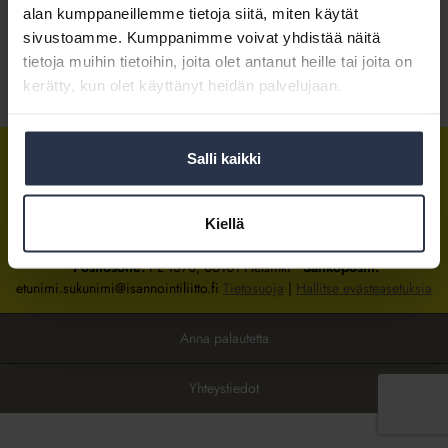
alan kumppaneillemme tietoja siitä, miten käytät
sivustoamme. Kumppanimme voivat yhdistää näitä
Kirjaudu sisään
tietoja muihin tietoihin, joita olet antanut heille tai joita on
kerätty, kun olet käyttänyt heidän palvelujaan.
Tietoa jäsenyydestä
Salli kaikki
Isännöintiliitto
Isännöintiliitto
Isännöintiliitto
LinkedInissä
Facebookissa
Instagrammissa
Kiellä
Isännöintiliiton toimisto
sijaitsee Hakaniemessä Helsingissä.
Postiosoite:
PL 1370, 00101 Helsinki
Sähköpostit:
etunimi.sukunimi@isannointiliitto.fi
Tietosuoja
|
Hallitse evästeasetuksia
Anna palautetta
Yhteystiedot