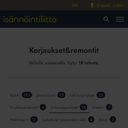
EN
Kirjaudu sisään
M
VA
Korjaukset&remontit
Valitulla asiasanalla löytyi
18 tulosta
.
193
19
26
Kaikki
Jäsenohjeet
Lakikysymykset
4
18
7
Koulutusaineistot
Oikeustapaukset
Viesti+
11
4
3
Webinaarit
Ladattavat jäsenmateriaalit
Blogi