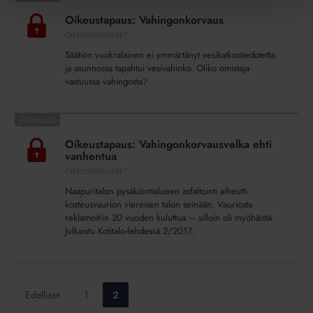
Vahingonkorvaus
Oikeustapaus: Vahingonkorvaus
OIKEUSTAPAUKSET
Säätiön vuokralainen ei ymmärtänyt vesikatkostiedotetta,
ja asunnossa tapahtui vesivahinko. Oliko omistaja
vastuussa vahingosta?
Oikeustapaus:
Vahingonkorvausvelka
Oikeustapaus: Vahingonkorvausvelka ehti
ehti
vanhentua
vanhentua
OIKEUSTAPAUKSET
Naapuritalon pysäköintialueen asfaltointi aiheutti
kosteusvaurion viereisen talon seinään. Vauriosta
reklamoitiin 20 vuoden kuluttua – silloin oli myöhäistä.
Julkaistu Kotitalo-lehdessä 2/2017.
Siirry
Siirry
Edelliset
1
2
sivulle:
sivulle: