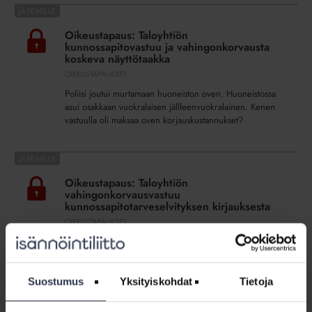
Oikeustapaus:
Taloyhtiön
Oikeustapaus: Taloyhtiön
kunnossapitovastuu
kunnossapitovastuu ja vahingonkorvausta
ja
koskeva näyttötaakka
vahingonkorvausta
OIKEUSTAPAUKSET
koskeva
Poliisi joutui murtamaan huoneiston oven. Huoneistossa
näyttötaakka
asui osakkaan vuokralaisen jällleenvuokralainen. Kenen
vastuulla oli maksaa oven korjauskustannukset?
Oikeustapaus:
Taloyhtiön
Oikeustapaus: Taloyhtiön
vahingonkorvausvastuu
vahingonkorvausvastuu
kunnossapitotarveselvityksen
kunnossapitotarveselvityksen kirjauksesta
kirjauksesta
OIKEUSTAPAUKSET
Hovioikeus otti kantaa siihen, oliko taloyhtiö aiheuttanut
osakkaalle vahingon, koska putkien uusiminen oli
toteutunut aiemmin kuin osakkaalla oli
isännöitsijäntodistuksen liitteeseen kirjatun tiedon
Suostumus
Yksityiskohdat
Tietoja
perusteella ollut aihetta olettaa.