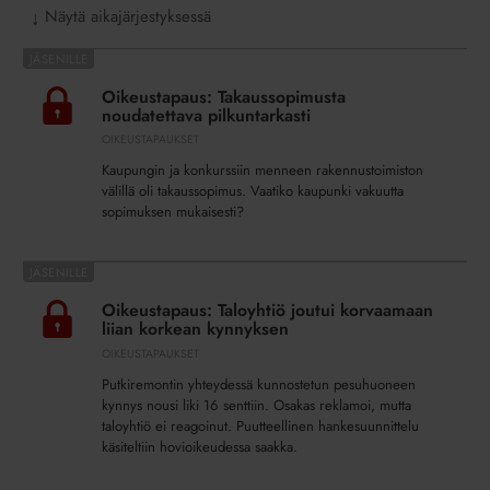
Näytä aikajärjestyksessä
↓
Oikeustapaus:
Takaussopimusta
Oikeustapaus: Takaussopimusta
noudatettava
noudatettava pilkuntarkasti
pilkuntarkasti
OIKEUSTAPAUKSET
Kaupungin ja konkurssiin menneen rakennustoimiston
välillä oli takaussopimus. Vaatiko kaupunki vakuutta
sopimuksen mukaisesti?
Oikeustapaus:
Taloyhtiö
Oikeustapaus: Taloyhtiö joutui korvaamaan
joutui
liian korkean kynnyksen
korvaamaan
OIKEUSTAPAUKSET
liian
Putkiremontin yhteydessä kunnostetun pesuhuoneen
korkean
kynnys nousi liki 16 senttiin. Osakas reklamoi, mutta
kynnyksen
taloyhtiö ei reagoinut. Puutteellinen hankesuunnittelu
käsiteltiin hovioikeudessa saakka.