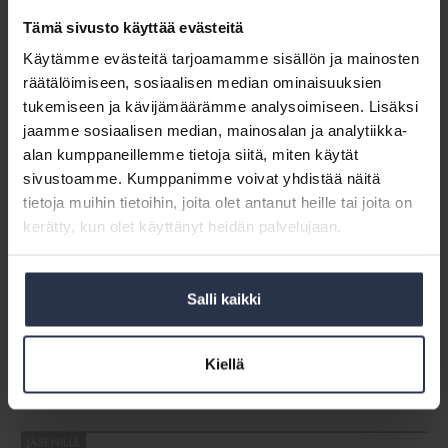
Tämä sivusto käyttää evästeitä
Oikeustapaus:
Urakoitsijan
Käytämme evästeitä tarjoamamme sisällön ja mainosten
Oikeustapaus: Urakoitsijan suorituksen
suorituksen
virheellisyys ja takuuaika
räätälöimiseen, sosiaalisen median ominaisuuksien
virheellisyys
OIKEUSTAPAUKSET
tukemiseen ja kävijämäärämme analysoimiseen. Lisäksi
ja
jaamme sosiaalisen median, mainosalan ja analytiikka-
Korjausurakan vastaanottotarkastuksessa ja takuuaikana on
takuuaika
oltava erityisen huolellinen ja reklamoitava havaituista
alan kumppaneillemme tietoja siitä, miten käytät
puutteellisuuksista viipymättä.
sivustoamme. Kumppanimme voivat yhdistää näitä
tietoja muihin tietoihin, joita olet antanut heille tai joita on
Oikeustapaus:
kerätty, kun olet käyttänyt heidän palvelujaan.
Uusia
Oikeustapaus: Uusia vai vanhoja asuntoja?
vai
OIKEUSTAPAUKSET
vanhoja
Salli kaikki
Vanha talo saneerattiin ja myytiin eteenpäin.
asuntoja?
Alkuperäiseen kuntoon jätetty sadevesi- ja
salaojajärjestelmä petti. Syntyi vääntö siitä, oliko myyjä
Kiellä
kohteesta vastuussa kuin uudisrakennuksesta. Julkaistu
Kotitalo-lehdessä 8/2016.
Oikeustapaus: