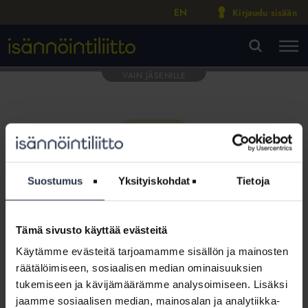
EN
Kirjaudu sisään
M
VA
Suostumus
Yksityiskohdat
Tietoja
Tämä sivusto käyttää evästeitä
Tämä osio on rajattu
Käytämme evästeitä tarjoamamme sisällön ja mainosten
Isännöintiliiton jäsenyritysten
räätälöimiseen, sosiaalisen median ominaisuuksien
henkilökunnalle
tukemiseen ja kävijämäärämme analysoimiseen. Lisäksi
jaamme sosiaalisen median, mainosalan ja analytiikka-