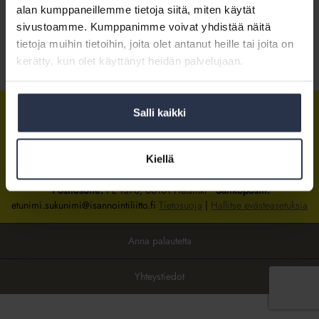
alan kumppaneillemme tietoja siitä, miten käytät
sivustoamme. Kumppanimme voivat yhdistää näitä
Kirjaudu sisään
tietoja muihin tietoihin, joita olet antanut heille tai joita on
kerätty, kun olet käyttänyt heidän palvelujaan.
Tietoa jäsenyydestä
Salli kaikki
Isännöintiliitto
Isännöintiliitto
Isännöintiliitto
LinkedInissä
Facebookissa
Instagrammissa
Kiellä
Isännöintiliiton toimisto
sijaitsee Hakaniemessä Helsingissä.
Postiosoite:
PL 1370, 00101 Helsinki
Sähköpostit:
etunimi.sukunimi@isannointiliitto.fi
Tietosuoja
|
Hallitse evästeasetuksia
Anna palautetta
Yhteystiedot