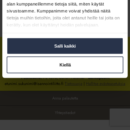
alan kumppaneillemme tietoja siitä, miten käytät
sivustoamme. Kumppanimme voivat yhdistää näitä
Kirjaudu sisään
tietoja muihin tietoihin, joita olet antanut heille tai joita on
kerätty, kun olet käyttänyt heidän palvelujaan.
Tietoa jäsenyydestä
Salli kaikki
Isännöintiliitto
Isännöintiliitto
Isännöintiliitto
LinkedInissä
Facebookissa
Instagrammissa
Kiellä
Isännöintiliiton toimisto
sijaitsee Hakaniemessä Helsingissä.
Postiosoite:
PL 1370, 00101 Helsinki
Sähköpostit:
etunimi.sukunimi@isannointiliitto.fi
Tietosuoja
|
Hallitse evästeasetuksia
Anna palautetta
Yhteystiedot