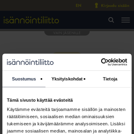
EN
Kirjaudu sisään
M
VA
Suostumus
Yksityiskohdat
Tietoja
Tämä sivusto käyttää evästeitä
Tämä osio on rajattu
Käytämme evästeitä tarjoamamme sisällön ja mainosten
Isännöintiliiton jäsenyritysten
räätälöimiseen, sosiaalisen median ominaisuuksien
henkilökunnalle
tukemiseen ja kävijämäärämme analysoimiseen. Lisäksi
jaamme sosiaalisen median, mainosalan ja analytiikka-