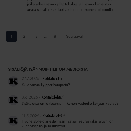
ympäristölle
joilla vähennetään ylläpitokuluja ja lisätään kiinteistön
arvoa samalla, kun tuetaan luonnon monimuotoisuutta.
ja
euroja
säästöön
Siirry
Siirry
Siirry
Siirry
1
2
3
…
8
Seuraavat
sivulle:
sivulle:
sivulle:
sivulle:
SISÄLTÖJÄ ISÄNNÖINTILIITON MEDIOISTA
27.7.2026
Kotitalolehti.fi
Kuka vastaa kylppärirempasta?
3.6.2026
Kotitalolehti.fi
Sisäkatossa on lohkeamia – Kenen vastuulle korjaus kuuluu?
11.5.2026
Kotitalolehti.fi
Huoneistotietojärjestelmään lisätään seuraavaksi taloyhtiön
kunnossapito- ja muutostyöt