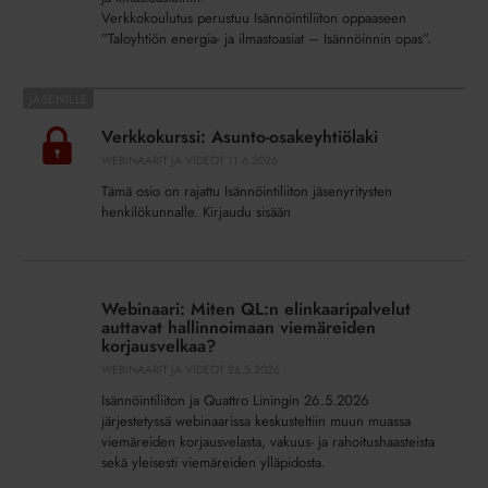
Verkkokoulutus perustuu Isännöintiliiton oppaaseen
”Taloyhtiön energia- ja ilmastoasiat – Isännöinnin opas”.
Verkkokurssi:
Asunto-
Verkkokurssi: Asunto-osakeyhtiölaki
osakeyhtiölaki
WEBINAARIT JA VIDEOT
11.6.2026
Tämä osio on rajattu Isännöintiliiton jäsenyritysten
henkilökunnalle. Kirjaudu sisään
Webinaari:
Miten
Webinaari: Miten QL:n elinkaaripalvelut
QL:n
auttavat hallinnoimaan viemäreiden
elinkaaripalvelut
korjausvelkaa?
auttavat
WEBINAARIT JA VIDEOT
26.5.2026
hallinnoimaan
Isännöintiliiton ja Quattro Liningin 26.5.2026
viemäreiden
järjestetyssä webinaarissa keskusteltiin muun muassa
korjausvelkaa?
viemäreiden korjausvelasta, vakuus- ja rahoitushaasteista
sekä yleisesti viemäreiden ylläpidosta.