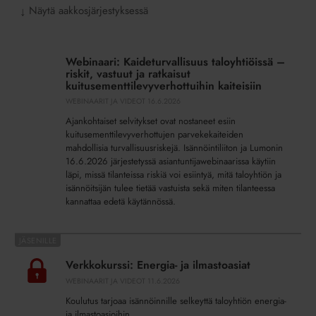
Näytä aakkosjärjestyksessä
↓
Webinaari:
Kaideturvallisuus
Webinaari: Kaideturvallisuus taloyhtiöissä –
taloyhtiöissä
riskit, vastuut ja ratkaisut
–
kuitusementtilevyverhottuihin kaiteisiin
riskit,
WEBINAARIT JA VIDEOT
16.6.2026
vastuut
Ajankohtaiset selvitykset ovat nostaneet esiin
ja
kuitusementtilevyverhottujen parvekekaiteiden
ratkaisut
mahdollisia turvallisuusriskejä. Isännöintiliiton ja Lumonin
16.6.2026 järjestetyssä asiantuntijawebinaarissa käytiin
kuitusementtilevyverhottuihin
läpi, missä tilanteissa riskiä voi esiintyä, mitä taloyhtiön ja
kaiteisiin
isännöitsijän tulee tietää vastuista sekä miten tilanteessa
kannattaa edetä käytännössä.
Verkkokurssi:
Energia-
Verkkokurssi: Energia- ja ilmastoasiat
ja
WEBINAARIT JA VIDEOT
11.6.2026
ilmastoasiat
Koulutus tarjoaa isännöinnille selkeyttä taloyhtiön energia-
ja ilmastoasioihin.