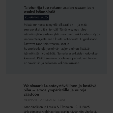
tuo
Talotuntija tuo rakennusalan osaamisen
rakennusalan
osaksi isännöintiä
osaamisen
KUMPPANISISÄLTÖ
osaksi
Missä kunnossa taloyhtiö oikeasti on – ja mitä
isännöintiä
seuraavaksi pitäisi tehdä? Tämä kysymys tulee
isännöitsijälle vastaan yhä useammin, eikä vastaus löydy
isännöintijärjestelmien kiinteistötiedoista. Digitalisaatio,
kasvavat raportointivaatimukset ja
huoneistotietojärjestelmän laajeneminen lisäävät
isännöitsijän työmäärää. Samalla asiakkaiden odotukset
kasvavat. Päätöksenteon odotetaan perustuvan tietoon,
ennakointiin ja selkeään kokonaiskuvaan.
Webinaari:
Luontoystävällinen
Webinaari: Luontoystävällinen ja kestävä
ja
piha – arvoa ympäristölle ja euroja
kestävä
säästöön
piha
WEBINAARIT JA VIDEOT
12.11.2025
–
Isännöintiliiton ja Lassila & Tikanojan 12.11.2025
arvoa
järjestämässä webinaarissa saatiin käytännön vinkkejä,