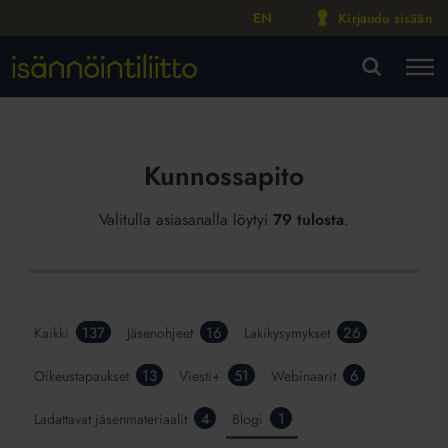
EN
Kirjaudu sisään
M
VA
Kunnossapito
Valitulla asiasanalla löytyi
79 tulosta
.
137
16
26
Kaikki
Jäsenohjeet
Lakikysymykset
13
51
6
Oikeustapaukset
Viesti+
Webinaarit
4
1
Ladattavat jäsenmateriaalit
Blogi