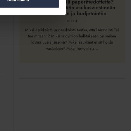
Vinkkejä
Tarvitaanko vielä paperitiedotteita?
Vinkkejä taloyhtiön asukasviestinnän
taloyhtiön
suunnitteluun ja budjetointiin
asukasviestinnän
BLOGI
suunnitteluun
ja
Miksi asukkaista ja osakkaista tuntuu, että isännöinti ”ei
tee mitään”? Miksi taloyhtiön hallitukseen on vaikea
budjetointiin
löytää uusia jäseniä? Miksi asukkaat eivät hoida
vastuitaan? Miksi remontista...