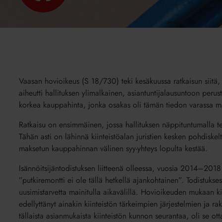
Vaasan hovioikeus (S 18/730) teki kesäkuussa ratkaisun siitä, 
aiheutti hallituksen ylimalkainen, asiantuntijalausuntoon peru
korkea kauppahinta, jonka osakas oli tämän tiedon varassa m
Ratkaisu on ensimmäinen, jossa hallituksen näppituntumalla teh
Tähän asti on lähinnä kiinteistöalan juristien kesken pohdiskel
maksetun kauppahinnan välinen syy-yhteys lopulta kestää.
Isännöitsijäntodistuksen liitteenä olleessa, vuosia 2014–2018 
”putkiremontti ei ole tällä hetkellä ajankohtainen”. Todistuksest
uusimistarvetta mainitulla aikavälillä. Hovioikeuden mukaan ki
edellyttänyt ainakin kiinteistön tärkeimpien järjestelmien ja ra
tällaista asianmukaista kiinteistön kunnon seurantaa, oli se ott