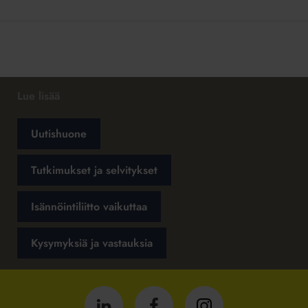
Lue lisää
Uutishuone
Tutkimukset ja selvitykset
Isännöintiliitto vaikuttaa
Kysymyksiä ja vastauksia