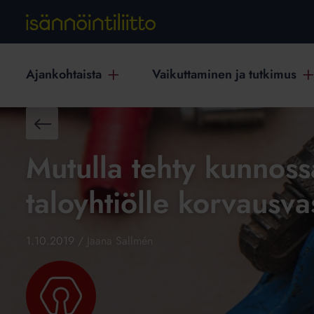
Ajankohtaista
Vaikuttaminen ja tutkimus
Takaisin
Mutulla tehty kunnossa
taloyhtiölle korvausv
1.10.2019
/
Jaana Sallmén