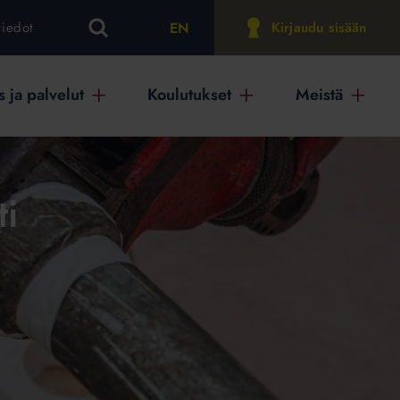
EN
tiedot
Kirjaudu sisään
 ja palvelut
Koulutukset
Meistä
ti