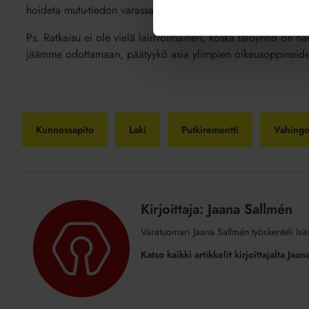
hoideta mutu-tiedon varassa, vaan faktaan ja asiantuntijaselvit
Ps. Ratkaisu ei ole vielä lainvoimainen, koska taloyhtiö on h
jäämme odottamaan, päätyykö asia ylimpien oikeusoppineiden
Kunnossapito
Laki
Putkiremontti
Vahingo
Kirjoittaja: Jaana Sallmén
Varatuomari Jaana Sallmén työskenteli Isä
Katso kaikki artikkelit kirjoittajalta Jaa