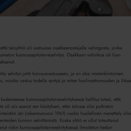
että taloyhtiö oli vastuussa osakkeenostajalle vahingosta, jonka
stumaton kunnossapitotarveselvitys. Osakkaan vahinkoa oli liian
aksanut.
ty selvitys johti korvausvastuuseen, ja on siksi mielenkiintoinen.
tu, voisiko vastuu todella syntyä ja miten huolimattomuuden ja liika
koskeneessa kunnossapitotarveselvityksessä hallitus totesi, että
a oli siis saanut sen käsityksen, ettei talossa olisi putkiston
inteistön iän (rakennusvuosi 1961) vuoksi huolellinen menettely olisi
kenteiden kunnon selvittämistä. Koska yhtiö ei ollut toteuttanut
anut riskin kunnossapitotarveselvityksessä ilmoitetun tiedon