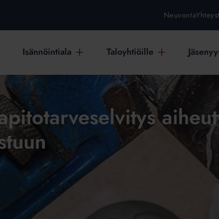
Neuvonta
Yhteys
Isännöintiala
Taloyhtiöille
Jäsenyys
pitotarveselvitys aiheut
astuun