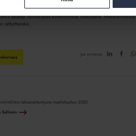
yksiin perustuen.
akenut asiassa valituslupaa korkeimmalta oikeudelta. Mielenkiinnolla
 ratkottavaksi.
Jaa somessa
nkorvaus
nnöintiliiton lakiasiantuntijana maaliskuuhun 2020.
na Sallmén