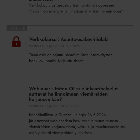
Verkkokoulutus perustuu Isännöintiliiton oppaaseen
”Taloyhtiön energia- ja ilmastoasiat – Isännöinnin opas”.
Verkkokurssi:
Asunto-
Verkkokurssi: Asunto-osakeyhtiölaki
osakeyhtiölaki
WEBINAARIT JA VIDEOT
11.6.2026
Tämä osio on rajattu Isännöintiliiton jäsenyritysten
henkilökunnalle. Kirjaudu sisään
Webinaari:
Miten
Webinaari: Miten QL:n elinkaaripalvelut
QL:n
auttavat hallinnoimaan viemäreiden
elinkaaripalvelut
korjausvelkaa?
auttavat
WEBINAARIT JA VIDEOT
26.5.2026
hallinnoimaan
Isännöintiliiton ja Quattro Liningin 26.5.2026
viemäreiden
järjestetyssä webinaarissa keskusteltiin muun muassa
korjausvelkaa?
viemäreiden korjausvelasta, vakuus- ja rahoitushaasteista
sekä yleisesti viemäreiden ylläpidosta.