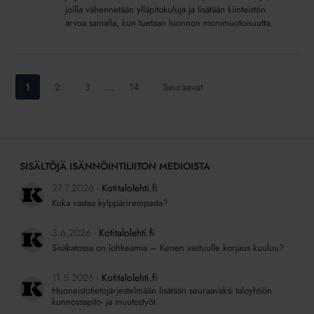
ympäristölle
joilla vähennetään ylläpitokuluja ja lisätään kiinteistön
arvoa samalla, kun tuetaan luonnon monimuotoisuutta.
ja
euroja
säästöön
Siirry
Siirry
Siirry
Siirry
1
2
3
…
14
Seuraavat
sivulle:
sivulle:
sivulle:
sivulle:
SISÄLTÖJÄ ISÄNNÖINTILIITON MEDIOISTA
27.7.2026
Kotitalolehti.fi
Kuka vastaa kylppärirempasta?
3.6.2026
Kotitalolehti.fi
Sisäkatossa on lohkeamia – Kenen vastuulle korjaus kuuluu?
11.5.2026
Kotitalolehti.fi
Huoneistotietojärjestelmään lisätään seuraavaksi taloyhtiön
kunnossapito- ja muutostyöt