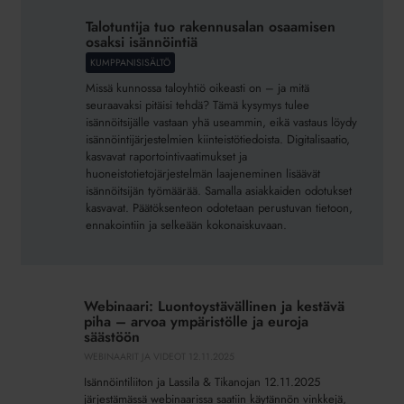
tuo
Talotuntija tuo rakennusalan osaamisen
rakennusalan
osaksi isännöintiä
osaamisen
KUMPPANISISÄLTÖ
osaksi
Missä kunnossa taloyhtiö oikeasti on – ja mitä
isännöintiä
seuraavaksi pitäisi tehdä? Tämä kysymys tulee
isännöitsijälle vastaan yhä useammin, eikä vastaus löydy
isännöintijärjestelmien kiinteistötiedoista. Digitalisaatio,
kasvavat raportointivaatimukset ja
huoneistotietojärjestelmän laajeneminen lisäävät
isännöitsijän työmäärää. Samalla asiakkaiden odotukset
kasvavat. Päätöksenteon odotetaan perustuvan tietoon,
ennakointiin ja selkeään kokonaiskuvaan.
Webinaari:
Luontoystävällinen
Webinaari: Luontoystävällinen ja kestävä
ja
piha – arvoa ympäristölle ja euroja
kestävä
säästöön
piha
WEBINAARIT JA VIDEOT
12.11.2025
–
Isännöintiliiton ja Lassila & Tikanojan 12.11.2025
arvoa
järjestämässä webinaarissa saatiin käytännön vinkkejä,