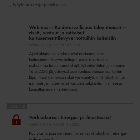
Näytä aakkosjärjestyksessä
↓
Webinaari:
Kaideturvallisuus
Webinaari: Kaideturvallisuus taloyhtiöissä –
taloyhtiöissä
riskit, vastuut ja ratkaisut
–
kuitusementtilevyverhottuihin kaiteisiin
riskit,
WEBINAARIT JA VIDEOT
16.6.2026
vastuut
Ajankohtaiset selvitykset ovat nostaneet esiin
ja
kuitusementtilevyverhottujen parvekekaiteiden
ratkaisut
mahdollisia turvallisuusriskejä. Isännöintiliiton ja Lumonin
16.6.2026 järjestetyssä asiantuntijawebinaarissa käytiin
kuitusementtilevyverhottuihin
läpi, missä tilanteissa riskiä voi esiintyä, mitä taloyhtiön ja
kaiteisiin
isännöitsijän tulee tietää vastuista sekä miten tilanteessa
kannattaa edetä käytännössä.
Verkkokurssi:
Energia-
Verkkokurssi: Energia- ja ilmastoasiat
ja
WEBINAARIT JA VIDEOT
11.6.2026
ilmastoasiat
Koulutus tarjoaa isännöinnille selkeyttä taloyhtiön energia-
ja ilmastoasioihin.