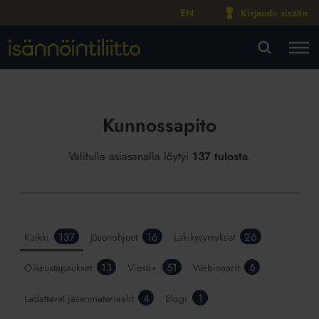
EN
Kirjaudu sisään
M
VA
Kunnossapito
Valitulla asiasanalla löytyi
137 tulosta
.
137
16
26
Kaikki
Jäsenohjeet
Lakikysymykset
13
51
6
Oikeustapaukset
Viesti+
Webinaarit
4
1
Ladattavat jäsenmateriaalit
Blogi