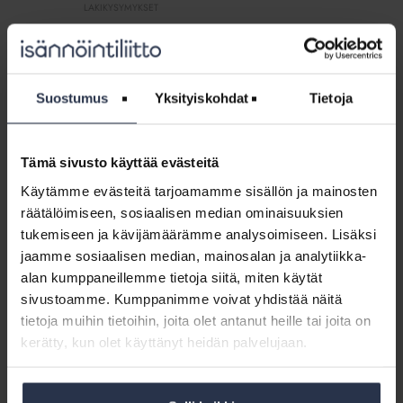
poiketa
siitä
LAKIKYSYMYKSET
vastuunjakotaulukon
itse?
Asunto-osakeyhtiölain mukaisista vastuunjakosäännöksistä
soveltamisesta?
voidaan poiketa kirjaamalla poikkeus yhtiöjärjestykseen.
Suostumus
Yksityiskohdat
Tietoja
Lakikysymys:
Kuka
Lakikysymys: Kuka korvaa kulut, kun
korvaa
kylpyhuoneen lämminvesivaraaja vuoti ja
kulut,
aiheutti vesivahingon lattiakaivon ollessa
Tämä sivusto käyttää evästeitä
tukossa?
kun
Käytämme evästeitä tarjoamamme sisällön ja mainosten
LAKIKYSYMYKSET
kylpyhuoneen
räätälöimiseen, sosiaalisen median ominaisuuksien
lämminvesivaraaja
Mikäli vesivahinko on aiheutunut siitä, ettei lattiakaivo ole
tukemiseen ja kävijämäärämme analysoimiseen. Lisäksi
vuoti
vetänyt, voi yhtiö vaatia osakkaalta korvausta aiheutuneen
vahingon korjauskuluista. Jos osakkaan tai asukkaan
jaamme sosiaalisen median, mainosalan ja analytiikka-
ja
toiminnassa ei ole huolimattomuutta, perustasoisen
alan kumppaneillemme tietoja siitä, miten käytät
aiheutti
korjauksen kustannukset jäävät yhtiön vastattavaksi.
vesivahingon
sivustoamme. Kumppanimme voivat yhdistää näitä
lattiakaivon
tietoja muihin tietoihin, joita olet antanut heille tai joita on
ollessa
Lakikysymys:
kerätty, kun olet käyttänyt heidän palvelujaan.
tukossa?
Kuka
Lakikysymys: Kuka maksaa huoltoyhtiön
maksaa
päivystyskäynnin hätätilanteessa?
huoltoyhtiön