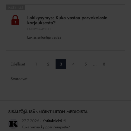
Lakikysymys:
Kuka
Lakikysymys: Kuka vastaa parvekelasin
vastaa
korjauksesta?
parvekelasin
LAKIKYSYMYKSET
korjauksesta?
Lakiasiantuntija vastaa
Siirry
Siirry
Siirry
Siirry
Siirry
Siirry
Edelliset
1
2
3
4
5
…
8
sivulle:
sivulle:
sivulle:
sivulle:
sivulle:
sivulle:
Seuraavat
SISÄLTÖJÄ ISÄNNÖINTILIITON MEDIOISTA
27.7.2026
Kotitalolehti.fi
Kuka vastaa kylppärirempasta?