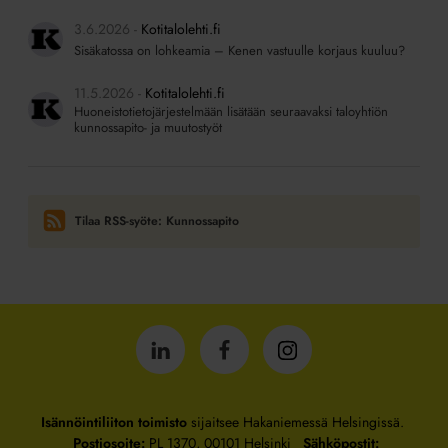
3.6.2026
Kotitalolehti.fi
Sisäkatossa on lohkeamia – Kenen vastuulle korjaus kuuluu?
11.5.2026
Kotitalolehti.fi
Huoneistotietojärjestelmään lisätään seuraavaksi taloyhtiön
kunnossapito- ja muutostyöt
Tilaa RSS-syöte: Kunnossapito
Isännöintiliitto
Isännöintiliitto
Isännöintiliitto
LinkedInissä
Facebookissa
Instagrammissa
Isännöintiliiton toimisto
sijaitsee Hakaniemessä Helsingissä.
Postiosoite:
PL 1370, 00101 Helsinki
Sähköpostit: