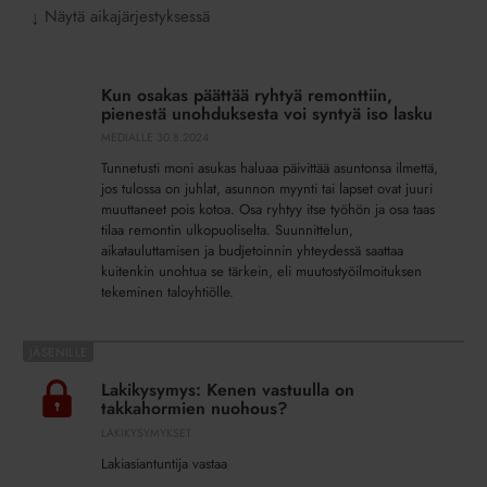
Näytä aikajärjestyksessä
↓
Kun
osakas
Kun osakas päättää ryhtyä remonttiin,
päättää
pienestä unohduksesta voi syntyä iso lasku
ryhtyä
MEDIALLE
30.8.2024
remonttiin,
Tunnetusti moni asukas haluaa päivittää asuntonsa ilmettä,
pienestä
jos tulossa on juhlat, asunnon myynti tai lapset ovat juuri
unohduksesta
muuttaneet pois kotoa. Osa ryhtyy itse työhön ja osa taas
voi
tilaa remontin ulkopuoliselta. Suunnittelun,
syntyä
aikatauluttamisen ja budjetoinnin yhteydessä saattaa
kuitenkin unohtua se tärkein, eli muutostyöilmoituksen
iso
tekeminen taloyhtiölle.
lasku
Lakikysymys:
Kenen
Lakikysymys: Kenen vastuulla on
vastuulla
takkahormien nuohous?
on
LAKIKYSYMYKSET
takkahormien
Lakiasiantuntija vastaa
nuohous?