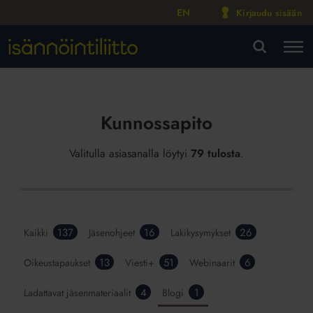
EN
Kirjaudu sisään
M
VA
Kunnossapito
Valitulla asiasanalla löytyi
79 tulosta
.
137
16
26
Kaikki
Jäsenohjeet
Lakikysymykset
13
51
6
Oikeustapaukset
Viesti+
Webinaarit
4
1
Ladattavat jäsenmateriaalit
Blogi