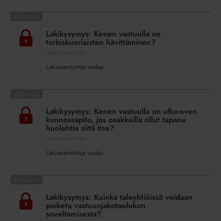
Lakikysymys:
Kenen
Lakikysymys: Kenen vastuulla on
vastuulla
turkiskuoriaisten hävittäminen?
on
LAKIKYSYMYKSET
turkiskuoriaisten
Lakiasiantuntija vastaa
hävittäminen?
Lakikysymys:
Kenen
Lakikysymys: Kenen vastuulla on ulko-oven
vastuulla
kunnossapito, jos osakkailla ollut tapana
on
huolehtia siitä itse?
ulko-
LAKIKYSYMYKSET
oven
Lakiasiantuntija vastaa
kunnossapito,
jos
Lakikysymys:
osakkailla
Kuinka
ollut
Lakikysymys: Kuinka taloyhtiöissä voidaan
taloyhtiöissä
tapana
poiketa vastuunjakotaulukon
voidaan
soveltamisesta?
huolehtia