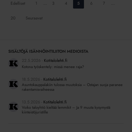
Siirry
Siirry
Siirry
Siirry
Siirry
Siirry
Edelliset
1
…
3
4
5
6
7
…
sivulle:
sivulle:
sivulle:
sivulle:
sivulle:
sivulle:
Siirry
20
Seuraavat
sivulle:
SISÄLTÖJÄ ISÄNNÖINTILIITON MEDIOISTA
22.5.2026
Kotitalolehti.fi
Kotona työskentely: missä menee raja?
18.5.2026
Kotitalolehti.fi
Asuntokauppalakiin tulossa muutoksia – Ostajan suoja paranee
rakentamisvaiheessa
13.5.2026
Kotitalolehti.fi
Voiko taloyhtiö kieltää lemmikit – Ja 9 muuta kysymystä
kiinteistöjuristille