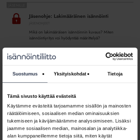
Jäsenohje:
Lakimääräinen
Jäsenohje: Lakimääräinen isännöinti
isännöinti
JÄSENOHJEET
Mikä on lakimääräisen isännöinnin kuvaus? Miten
isännöintiyritys voi hyödyntää määrittelyä?
Jäsenohje:
Rahanpesulain
Jäsenohje: Rahanpesulain velvoitteet
velvoitteet
isännöintialalla
Suostumus
Yksityiskohdat
Tietoja
isännöintialalla
JÄSENOHJEET
Mikä on rahanpesulaki? Miten rahanpesulakia
sovelletaan isännöintialalla ja mitä velvoitteita laissa on?
Tämä sivusto käyttää evästeitä
Käytämme evästeitä tarjoamamme sisällön ja mainosten
Jäsenohje:
räätälöimiseen, sosiaalisen median ominaisuuksien
Valvontamenettely,
Jäsenohje: Valvontamenettely,
tukemiseen ja kävijämäärämme analysoimiseen. Lisäksi
lausuntopyyntöön
lausuntopyyntöön vastaaminen
jaamme sosiaalisen median, mainosalan ja analytiikka-
vastaaminen
JÄSENOHJEET
alan kumppaneillemme tietoja siitä, miten käytät