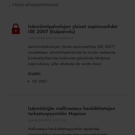
Näytä aikajärjestyksessä
↓
Isännöintipalvelujen
yleiset
Isännöintipalvelujen yleiset sopimusehdot
sopimusehdot
ISE 2007 (lisäpalvelu)
ISE
LADATTAVAT JÄSENMATERIAALIT
2007
Isännöintipalvelujen yleisiä sopimusehtoja (ISE 2007)
(lisäpalvelu)
noudatetaan isännöintipalveluista tai muista vastaavista
kiinteistöjohtamista koskevista palveluista tehdyissä
sopimuksissa, jollei ehdoista ole sovittu toisin.
Sisältö:
ISE 2007
Isännöitsijän
mallivastaus
Isännöitsijän mallivastaus henkilötietojen
henkilötietojen
tarkastuspyyntöön Mapissa
tarkastuspyyntöön
AJANKOHTAISTA
15.8.2018
Mapissa
Mallivastaus henkilötietopyyntöön täydentää
Isännöintiliiton jäsenohjetta tietosuoja-asetuksesta