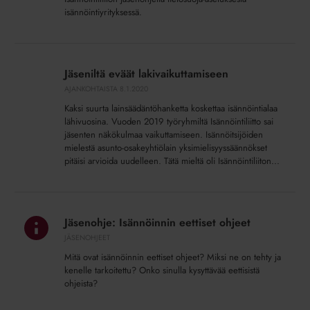
isännöintiyrityksessä.
Jäseniltä
eväät
Jäseniltä eväät lakivaikuttamiseen
lakivaikuttamiseen
AJANKOHTAISTA
8.1.2020
Kaksi suurta lainsäädäntöhanketta koskettaa isännöintialaa
lähivuosina. Vuoden 2019 työryhmiltä Isännöintiliitto sai
jäsenten näkökulmaa vaikuttamiseen. Isännöitsijöiden
mielestä asunto-osakeyhtiölain yksimielisyyssäännökset
pitäisi arvioida uudelleen. Tätä mieltä oli Isännöintiliiton...
Jäsenohje:
Isännöinnin
Jäsenohje: Isännöinnin eettiset ohjeet
eettiset
JÄSENOHJEET
ohjeet
Mitä ovat isännöinnin eettiset ohjeet? Miksi ne on tehty ja
kenelle tarkoitettu? Onko sinulla kysyttävää eettisistä
ohjeista?