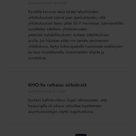
AJANKOHTAISTA
14.8.2020
lopussa –
Isännöintiliitto
Keväällä koronan takia lykätyt taloyhtiöiden
suosittelee kokouksiin etäyhteyksien
yhtiökokoukset tulevat pian ajankohtaisiksi, sillä
yhtiökokoukset täytyy pitää 30.9 mennessä. Isännöintiliitto
käyttöä
suosittelee edelleen yhtiökokousten
pitämistä mahdollisuuksien mukaan etäyhteyksien
avulla. Jos halutaan pitää niin sanottu perinteinen
yhtiökokous, täytyy kokouspaikalla huomioida osallistujien
terveys noudattamalla viranomaisten ohjeita ja
suosituksia.
KHO:lta
ratkaisu
KHO:lta ratkaisu airbnb:stä
airbnb:stä
AJANKOHTAISTA
17.8.2021
Korkein hallinto-oikeus linjasi ratkaisussaan, että
kaupungilla oli oikeus velvoittaa lopettamaan
asuinhuoneistojen käyttö majoitustiloina.