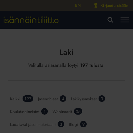
EN
Kirjaudu sisään
M
VA
Laki
Valitulla asiasanalla löytyi
197 tulosta
.
197
4
3
Kaikki
Jäsenohjeet
Lakikysymykset
1
35
Koulutusaineistot
Webinaarit
3
9
Ladattavat jäsenmateriaalit
Blogi