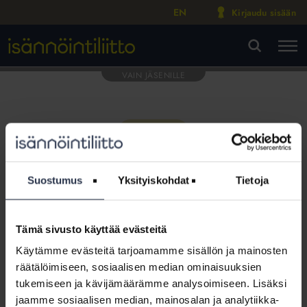
EN
Kirjaudu sisään
M
VA
Suostumus
Yksityiskohdat
Tietoja
Tämä sivusto käyttää evästeitä
Tämä osio on rajattu
Käytämme evästeitä tarjoamamme sisällön ja mainosten
Isännöintiliiton jäsenyritysten
räätälöimiseen, sosiaalisen median ominaisuuksien
henkilökunnalle
tukemiseen ja kävijämäärämme analysoimiseen. Lisäksi
jaamme sosiaalisen median, mainosalan ja analytiikka-