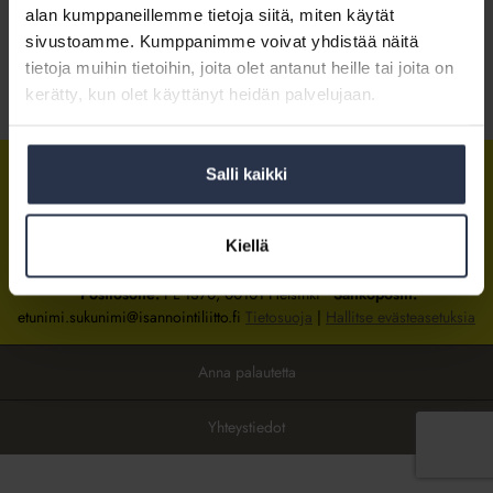
alan kumppaneillemme tietoja siitä, miten käytät
sivustoamme. Kumppanimme voivat yhdistää näitä
Kirjaudu sisään
tietoja muihin tietoihin, joita olet antanut heille tai joita on
kerätty, kun olet käyttänyt heidän palvelujaan.
Tietoa jäsenyydestä
Salli kaikki
Isännöintiliitto
Isännöintiliitto
Isännöintiliitto
LinkedInissä
Facebookissa
Instagrammissa
Kiellä
Isännöintiliiton toimisto
sijaitsee Hakaniemessä Helsingissä.
Postiosoite:
PL 1370, 00101 Helsinki
Sähköpostit:
etunimi.sukunimi@isannointiliitto.fi
Tietosuoja
|
Hallitse evästeasetuksia
Anna palautetta
Yhteystiedot