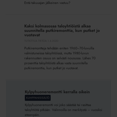
Entä takuuajan jälkeinen vastuu?
Kaksi
kolmasosaa
Kaksi kolmasosaa taloyhtiöistä alkaa
taloyhtiöistä
suunnitella putkiremonttia, kun putket jo
alkaa
vuotavat
suunnitella
TUTKITTUA TIETOA
1.4.2020
putkiremonttia,
Putkiremontteja tehdään eniten 1960−70-luvuilla
kun
valmistuneissa taloyhtiöissä, mutta 1980-luvun
putket
rakennusten osuus on selvästi nousussa. Lähes 70
prosenttia taloyhtiöistä alkaa vasta suunnitella
jo
putkiremonttia, kun putket jo vuotavat.
vuotavat
Kylpyhuoneremontti
kerralla
Kylpyhuoneremontti kerralla oikein
oikein
KUMPPANISISÄLTÖ
Kylpyhuoneremontti voi joko säästää tai rasittaa
taloyhtiötä pitkään. Valinnoilla on merkitystä – vuosiksi
eteenpäin.