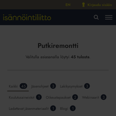
EN
Kirjaudu sisään
M
VA
Putkiremontti
Valitulla asiasanalla löytyi
45 tulosta
.
45
3
3
Kaikki
Jäsenohjeet
Lakikysymykset
1
2
3
Koulutusaineistot
Oikeustapaukset
Webinaarit
1
1
Ladattavat jäsenmateriaalit
Blogi