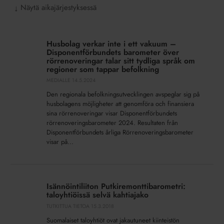
Näytä aikajärjestyksessä
↓
Husbolag
verkar
Husbolag verkar inte i ett vakuum –
inte
Disponentförbundets barometer över
i
rörrenoveringar talar sitt tydliga språk om
regioner som tappar befolkning
ett
MEDIALLE
14.5.2024
vakuum
–
Den regionala befolkningsutvecklingen avspeglar sig på
Disponentförbundets
husbolagens möjligheter att genomföra och finansiera
sina rörrenoveringar visar Disponentförbundets
barometer
rörrenoveringsbarometer 2024. Resultaten från
över
Disponentförbundets årliga Rörrenoveringsbarometer
rörrenoveringar
visar på...
talar
sitt
Isännöintiliiton
tydliga
Putkiremonttibarometri:
språk
Isännöintiliiton Putkiremonttibarometri:
taloyhtiöissä
om
taloyhtiöissä selvä kahtiajako
selvä
regioner
TUTKITTUA TIETOA
15.3.2018
kahtiajako
som
Suomalaiset taloyhtiöt ovat jakautuneet kiinteistön