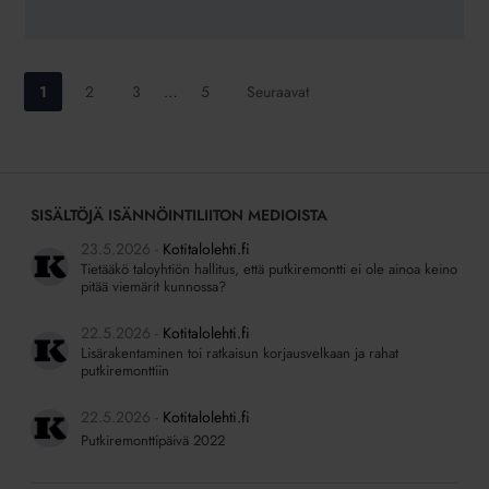
Siirry
Siirry
Siirry
Siirry
1
2
3
…
5
Seuraavat
sivulle:
sivulle:
sivulle:
sivulle:
SISÄLTÖJÄ ISÄNNÖINTILIITON MEDIOISTA
23.5.2026
Kotitalolehti.fi
Tietääkö taloyhtiön hallitus, että putkiremontti ei ole ainoa keino
pitää viemärit kunnossa?
22.5.2026
Kotitalolehti.fi
Lisärakentaminen toi ratkaisun korjausvelkaan ja rahat
putkiremonttiin
22.5.2026
Kotitalolehti.fi
Putkiremonttipäivä 2022