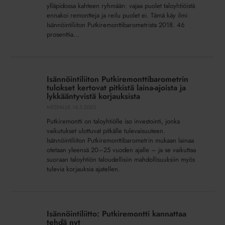
tappar
ylläpidossa kahteen ryhmään: vajaa puolet taloyhtiöistä
befolkning
ennakoi remontteja ja reilu puolet ei. Tämä käy ilmi
Isännöintiliiton Putkiremonttibarometrista 2018. 46
prosenttia...
Isännöintiliiton
Putkiremonttibarometrin
Isännöintiliiton Putkiremonttibarometrin
tulokset
tulokset kertovat pitkistä laina-ajoista ja
kertovat
lykkääntyvistä korjauksista
pitkistä
MEDIALLE
14.5.2025
laina-
Putkiremontti on taloyhtiölle iso investointi, jonka
ajoista
vaikutukset ulottuvat pitkälle tulevaisuuteen.
ja
Isännöintiliiton Putkiremonttibarometrin mukaan lainaa
otetaan yleensä 20–25 vuoden ajalle – ja se vaikuttaa
lykkääntyvistä
suoraan taloyhtiön taloudellisiin mahdollisuuksiin myös
korjauksista
tulevia korjauksia ajatellen.
Isännöintiliitto:
Putkiremontti
Isännöintiliitto: Putkiremontti kannattaa
kannattaa
tehdä nyt