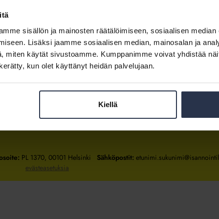
itä
mme sisällön ja mainosten räätälöimiseen, sosiaalisen median
Kirjaudu sisään
iseen. Lisäksi jaamme sosiaalisen median, mainosalan ja analy
, miten käytät sivustoamme. Kumppanimme voivat yhdistää näitä t
Tietoa jäsenyydestä
n kerätty, kun olet käyttänyt heidän palvelujaan.
Kiellä
Isännöintiliitto
Isännöintiliitto
Isännöintiliitto
LinkedInissä
Facebookissa
Instagrammissa
osoite:
PL 1370, 00101 Helsinki
Sähköpostit:
etunimi.sukunimi@isannointili
evästeasetuksia