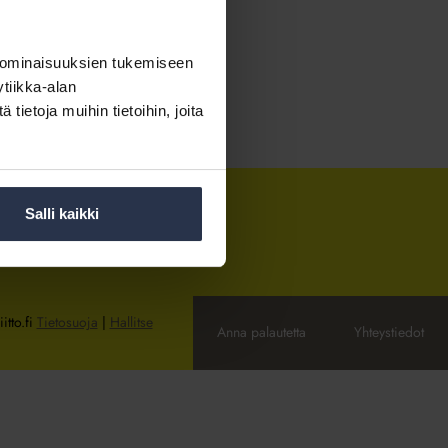
 ominaisuuksien tukemiseen
tiikka-alan
ietoja muihin tietoihin, joita
Salli kaikki
itto.fi
Tietosuoja
|
Hallitse
Anna palautetta
Yhteystiedot