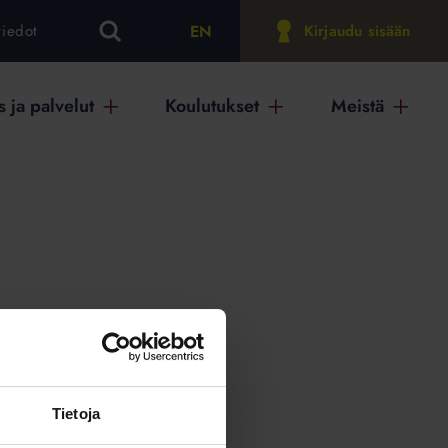
EN
tiedot
Kirjaudu sisään
 ja palvelut
Koulutukset
Meistä
on
Tietoja