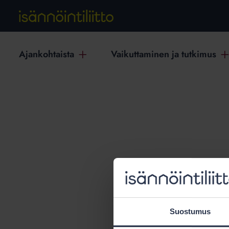
Ajankohtaista
Vaikuttaminen ja tutkimus
T
Suostumus