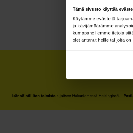
Tämä sivusto käyttää eväste
Käytämme evästeitä tarjoama
ja kävijämäärämme analysoim
kumppaneillemme tietoja siitä
olet antanut heille tai joita o
Isännöintiliiton toimisto
sijaitsee Hakaniemessä Helsingissä.
Posti