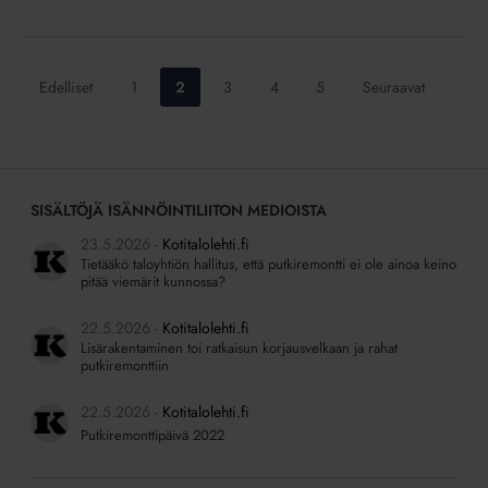
Siirry
Siirry
Siirry
Siirry
Siirry
Edelliset
1
2
3
4
5
Seuraavat
sivulle:
sivulle:
sivulle:
sivulle:
sivulle:
SISÄLTÖJÄ ISÄNNÖINTILIITON MEDIOISTA
23.5.2026
Kotitalolehti.fi
Tietääkö taloyhtiön hallitus, että putkiremontti ei ole ainoa keino
pitää viemärit kunnossa?
22.5.2026
Kotitalolehti.fi
Lisärakentaminen toi ratkaisun korjausvelkaan ja rahat
putkiremonttiin
22.5.2026
Kotitalolehti.fi
Putkiremonttipäivä 2022