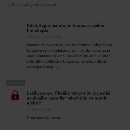
Näytä aikajärjestyksessä
↓
Käytettyjen
asuntojen
Käytettyjen asuntojen kaupassa piilee
kaupassa
hintakupla
piilee
AJANKOHTAISTA
7.2.2018
hintakupla
Suomalaiset ovat vaarallisen tietämättömiä taloyhtiönsä
korjausvajeen vaikutuksesta asumiskustannuksiinsa ja
oman asuntonsa arvoon. Isännöintiliitto on huolissaan
siitä, että taloyhtiöiden korjausvaje ei laske riittävästi
asuntojen hintoja. –...
Lakikysymys:
Pitääkö
Lakikysymys: Pitääkö taloyhtiön järjestää
taloyhtiön
asukkaille pesutilat taloyhtiön remontin
järjestää
ajaksi?
asukkaille
LAKIKYSYMYKSET
pesutilat
Lakiasiantuntija vastaa
taloyhtiön
remontin