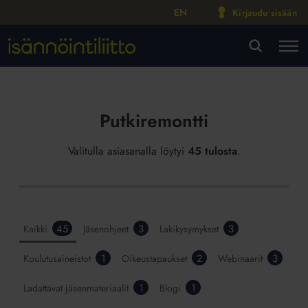
EN
Kirjaudu sisään
M
VA
Putkiremontti
Valitulla asiasanalla löytyi
45 tulosta
.
45
3
3
Kaikki
Jäsenohjeet
Lakikysymykset
1
2
3
Koulutusaineistot
Oikeustapaukset
Webinaarit
1
1
Ladattavat jäsenmateriaalit
Blogi