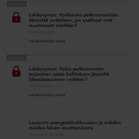
Lakikysymys:
ajaksi?
Voidaanko
Lakikysymys: Voidaanko putkiremontista
putkiremontista
äänestää uudelleen, jos osakkaat ovat
äänestää
muuttaneet mieltään?
uudelleen,
LAKIKYSYMYKSET
jos
Lakiasiantuntija vastaa
osakkaat
ovat
Lakikysymys:
muuttaneet
Voiko
mieltään?
Lakikysymys: Voiko putkiremontin
putkiremontin
tarjoukset salata hallituksen jäseniltä
tarjoukset
liikesalaisuuteen vedoten?
salata
LAKIKYSYMYKSET
hallituksen
Lakiasiantuntija vastaa
jäseniltä
liikesalaisuuteen
Lausunto
vedoten?
energiatehokkuuslain
Lausunto energiatehokkuuslain ja eräiden
ja
muiden lakien muuttamisesta
eräiden
LAUSUNNOT
28.2.2020