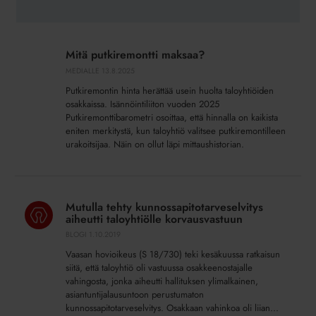
Mitä
putkiremontti
Mitä putkiremontti maksaa?
maksaa?
MEDIALLE
13.8.2025
Putkiremontin hinta herättää usein huolta taloyhtiöiden
osakkaissa. Isännöintiliiton vuoden 2025
Putkiremonttibarometri osoittaa, että hinnalla on kaikista
eniten merkitystä, kun taloyhtiö valitsee putkiremontilleen
urakoitsijaa. Näin on ollut läpi mittaushistorian.
Mutulla
tehty
Mutulla tehty kunnossapitotarveselvitys
kunnossapitotarveselvitys
aiheutti taloyhtiölle korvausvastuun
aiheutti
BLOGI
1.10.2019
taloyhtiölle
Vaasan hovioikeus (S 18/730) teki kesäkuussa ratkaisun
korvausvastuun
siitä, että taloyhtiö oli vastuussa osakkeenostajalle
vahingosta, jonka aiheutti hallituksen ylimalkainen,
asiantuntijalausuntoon perustumaton
kunnossapitotarveselvitys. Osakkaan vahinkoa oli liian...