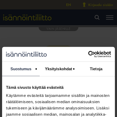
EN
Kirjaudu sisään
M
VA
Suostumus
Yksityiskohdat
Tietoja
Tämä sivusto käyttää evästeitä
Tämä osio on rajattu
Käytämme evästeitä tarjoamamme sisällön ja mainosten
Isännöintiliiton jäsenyritysten
räätälöimiseen, sosiaalisen median ominaisuuksien
henkilökunnalle
tukemiseen ja kävijämäärämme analysoimiseen. Lisäksi
jaamme sosiaalisen median, mainosalan ja analytiikka-