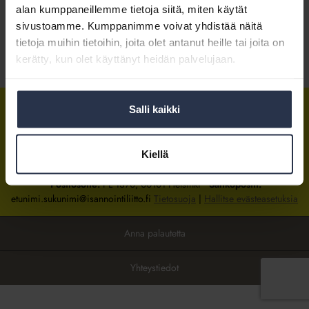
alan kumppaneillemme tietoja siitä, miten käytät
sivustoamme. Kumppanimme voivat yhdistää näitä
Kirjaudu sisään
tietoja muihin tietoihin, joita olet antanut heille tai joita on
kerätty, kun olet käyttänyt heidän palvelujaan.
Tietoa jäsenyydestä
Salli kaikki
Isännöintiliitto
Isännöintiliitto
Isännöintiliitto
LinkedInissä
Facebookissa
Instagrammissa
Kiellä
Isännöintiliiton toimisto
sijaitsee Hakaniemessä Helsingissä.
Postiosoite:
PL 1370, 00101 Helsinki
Sähköpostit:
etunimi.sukunimi@isannointiliitto.fi
Tietosuoja
|
Hallitse evästeasetuksia
Anna palautetta
Yhteystiedot