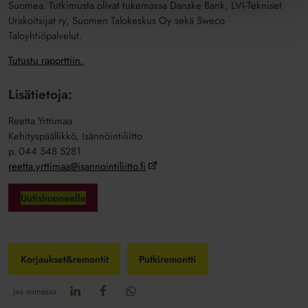
Suomea. Tutkimusta olivat tukemassa Danske Bank, LVI-Tekniset
Urakoitsijat ry, Suomen Talokeskus Oy sekä Sweco
Taloyhtiöpalvelut.
Tutustu raporttiin.
Lisätietoja:
Reetta Yrttimaa
Kehityspäällikkö, Isännöintiliitto
p. 044 548 5281
reetta.yrttimaa@isannointiliitto.fi
Uutishuoneelle
Korjaukset&remontit
Putkiremontti
Jaa somessa