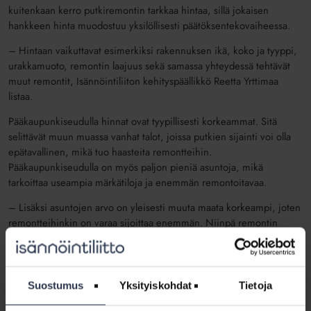
kuitenkaan kerro putkiremontin tarkkaa hintaa, sillä jokaisen
hankkeen hinta muodostuu yksilöllisesti päätöksentekovaiheessa.
– Hintaan vaikuttavat esimerkiksi rakennuksen ikä, koko ja tyyppi,
urakkamuoto, remontin laajuus sekä samassa yhteydessä tehtävät
muut remontit, Isännöintiliiton kehityspäällikkö Reetta Yrttimaa
listaa.
Pääkaupunkiseudulla hinnat ovat tyypillisesti korkeammat. Sitä
selittävät muun muassa vanhat talot, joissa putkien sijainti voi olla
epätavallinen, mikä tuo haasteita remontteihin.
Pääkaupunkiseudulla on myös paljon pieniä asuntoja, mikä
tarkoittaa useampia märkätiloja ja enemmän remontoitavaa.
– Lisäksi asuntojen arvo on yleisesti muuta maata korkeampi, joten
remontteihinkin on varaa sijoittaa enemmän. Niinpä remontin
laajuus voi olla toista luokkaa kuin vähemmän arvokkaassa talossa,
Yrttimaa sanoo.
Lisää rohkeutta päätöksentekoon
Suostumus
Yksityiskohdat
Tietoja