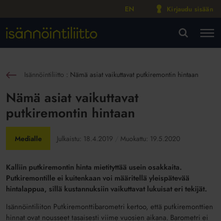
EN
Kirjaudu sisään
M
VA
Isännöintiliitto
:
Nämä asiat vaikuttavat putkiremontin hintaan
sin
Nämä asiat vaikuttavat
putkiremontin hintaan
Medialle
Julkaistu:
18.4.2019
Muokattu:
19.5.2020
Kalliin putkiremontin hinta mietityttää usein osakkaita.
Putkiremontille ei kuitenkaan voi määritellä yleispätevää
hintalappua, sillä kustannuksiin vaikuttavat lukuisat eri tekijät.
Isännöintiliiton Putkiremonttibarometri kertoo, että putkiremonttien
hinnat ovat nousseet tasaisesti viime vuosien aikana. Barometri ei