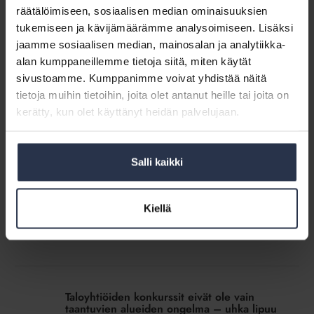
uusjako
räätälöimiseen, sosiaalisen median ominaisuuksien
Kaikista taantuvimmilla alueilla on jo tällä hetkellä
tukemiseen ja kävijämäärämme analysoimiseen. Lisäksi
taloyhtiöitä, joita ei taloudellisesti ajateltuna kannattaisi
jaamme sosiaalisen median, mainosalan ja analytiikka-
korjata, sillä alueen asunnoille ei ole näköpiirissä
kysyntää ja taloyhtiössä saattaa jo nyt olla osa asunnoista
alan kumppaneillemme tietoja siitä, miten käytät
tyhjiä
sivustoamme. Kumppanimme voivat yhdistää näitä
tietoja muihin tietoihin, joita olet antanut heille tai joita on
Näihin
kerätty, kun olet käyttänyt heidän palvelujaan.
asioihin
Näihin asioihin taloyhtiössä kannattaa
taloyhtiössä
varautua tänä syksynä
kannattaa
Salli kaikki
MEDIALLE
23.8.2024
varautua
Kustannusten nousuvauhti näyttäisi tasaantuneen, mutta
tänä
edelleen taloyhtiöiden hoitovastikkeissa on nähtävissä
syksynä
nousupainetta. Samoin korkojen nousu on taittunut, mutta
Kiellä
varsinkin taloyhtiöillä, joilla on paljon lainaa, korot
rasittavat huomattavasti taloyhtiön taloutta.
Taloyhtiöiden
konkurssit
Taloyhtiöiden konkurssit eivät ole vain
eivät
taantuvien alueiden ongelma – uhka lipuu