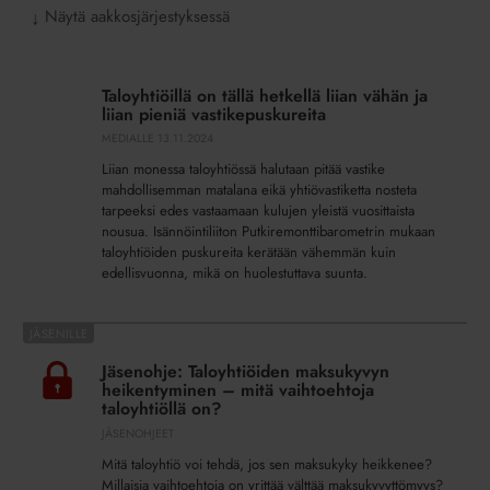
Näytä aakkosjärjestyksessä
↓
Taloyhtiöillä
on
Taloyhtiöillä on tällä hetkellä liian vähän ja
tällä
liian pieniä vastikepuskureita
hetkellä
MEDIALLE
13.11.2024
liian
Liian monessa taloyhtiössä halutaan pitää vastike
vähän
mahdollisemman matalana eikä yhtiövastiketta nosteta
ja
tarpeeksi edes vastaamaan kulujen yleistä vuosittaista
liian
nousua. Isännöintiliiton Putkiremonttibarometrin mukaan
pieniä
taloyhtiöiden puskureita kerätään vähemmän kuin
edellisvuonna, mikä on huolestuttava suunta.
vastikepuskureita
Jäsenohje:
Taloyhtiöiden
Jäsenohje: Taloyhtiöiden maksukyvyn
maksukyvyn
heikentyminen – mitä vaihtoehtoja
heikentyminen
taloyhtiöllä on?
–
JÄSENOHJEET
mitä
Mitä taloyhtiö voi tehdä, jos sen maksukyky heikkenee?
vaihtoehtoja
Millaisia vaihtoehtoja on yrittää välttää maksukyvyttömyys?