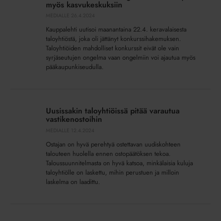
ole
myös kasvukeskuksiin
vain
MEDIALLE
26.4.2024
taantuvien
Kauppalehti uutisoi maanantaina 22.4. keravalaisesta
alueiden
taloyhtiöstä, joka oli jättänyt konkurssihakemuksen.
ongelma
Taloyhtiöiden mahdolliset konkurssit eivät ole vain
syrjäseutujen ongelma vaan ongelmiin voi ajautua myös
–
pääkaupunkiseudulla.
uhka
lipuu
myös
Uusissakin
kasvukeskuksiin
taloyhtiöissä
Uusissakin taloyhtiöissä pitää varautua
pitää
vastikenostoihin
varautua
MEDIALLE
12.4.2024
vastikenostoihin
Ostajan on hyvä perehtyä ostettavan uudiskohteen
talouteen huolella ennen ostopäätöksen tekoa.
Taloussuunnitelmasta on hyvä katsoa, minkälaisia kuluja
taloyhtiölle on laskettu, mihin perustuen ja milloin
laskelma on laadittu.
Delta
i