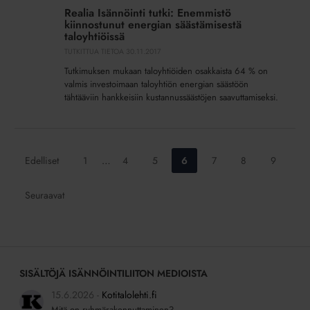
Isännöinti
Realia Isännöinti tutki: Enemmistö
tutki:
kiinnostunut energian säästämisestä
Enemmistö
taloyhtiöissä
kiinnostunut
TUTKITTUA TIETOA
30.11.2017
energian
Tutkimuksen mukaan taloyhtiöiden osakkaista 64 % on
säästämisestä
valmis investoimaan taloyhtiön energian säästöön
taloyhtiöissä
tähtääviin hankkeisiin kustannussäästöjen saavuttamiseksi.
Siirry
Siirry
Siirry
Siirry
Siirry
Siirry
Siirry
Edelliset
1
…
4
5
6
7
8
9
sivulle:
sivulle:
sivulle:
sivulle:
sivulle:
sivulle:
sivulle:
Seuraavat
SISÄLTÖJÄ ISÄNNÖINTILIITON MEDIOISTA
15.6.2026
Kotitalolehti.fi
Mitä on ryhmärakennuttaminen?