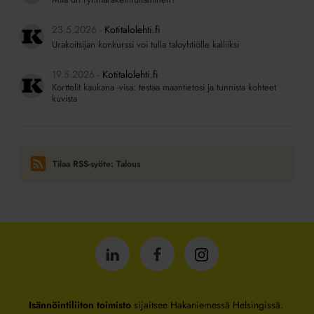
23.5.2026
Kotitalolehti.fi
Urakoitsijan konkurssi voi tulla taloyhtiölle kalliiksi
19.5.2026
Kotitalolehti.fi
Korttelit kaukana -visa: testaa maantietosi ja tunnista kohteet
kuvista
Tilaa RSS-syöte: Talous
Isännöintiliitto
Isännöintiliitto
Isännöintiliitto
LinkedInissä
Facebookissa
Instagrammissa
Isännöintiliiton toimisto
sijaitsee Hakaniemessä Helsingissä.