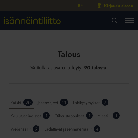
EN
Kirjaudu sisään
M
VA
Talous
Valitulla asiasanalla löytyi
90 tulosta
.
90
11
7
Kaikki
Jäsenohjeet
Lakikysymykset
1
1
1
Koulutusaineistot
Oikeustapaukset
Viesti+
9
4
Webinaarit
Ladattavat jäsenmateriaalit