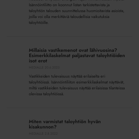
2023?
Isännöintiliitto on koonnut listan tarkistettavista ja
taloyhtiön talouden suunnittelussa huomioitavista asioista,
joilla voi olla merkittäviä taloudellisia vaikutuksia
taloyhtiöille.
Millaisia
vastikemenot
Millaisia vastikemenot ovat lähivuosina?
ovat
Esimerkkilaskelmat paljastavat taloyhtiöiden
lähivuosina?
isot erot
Esimerkkilaskelmat
MEDIALLE
20.6.2023
paljastavat
Vastikkeiden tulevaisuus näyttää erilaiselta eri
taloyhtiöiden
taloyhtiöissä. Isännöintiliiton esimerkkilaskelmat näyttävät,
isot
miltä vastikkeiden tulevaisuus näyttää erilaisissa tilanteissa
olevissa taloyhtiöissä.
erot
Miten
varmistat
Miten varmistat taloyhtiön hyvän
taloyhtiön
kisakunnon?
hyvän
MEDIALLE
2.8.2022
kisakunnon?