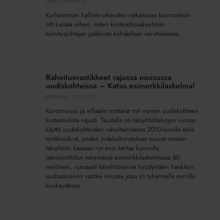
OIKEUSTAPAUKSET
on
Korkeimman hallinto-oikeuden ratkaisussa tuomioistuin
yrityksen
otti kantaa siihen, miten kiinteistöosakeyhtiön
tuloa
toimitusjohtajan palkkiota kohdellaan verotuksessa.
Rahoitusvastikkeet
rajussa
Rahoitusvastikkeet rajussa nousussa
nousussa
uudiskohteissa – Katso esimerkkilaskelma!
uudiskohteissa
MEDIALLE
10.11.2022
–
Koronnousu ja inflaatio nostavat nyt monen uudiskohteen
Katso
kustannuksia rajusti. Taustalla on taloyhtiölainojen runsas
esimerkkilaskelma!
käyttö uudiskohteiden rahoittamisessa 2010-luvulla sekä
tonttivuokrat, joiden indeksikorotukset osuvat monen
taloyhtiön kassaan nyt ensi kertaa kunnolla.
Isännöintiliiton tekemässä esimerkkilaskelmassa 50-
neliöisen, runsaasti taloyhtiölainaa hyödyntäen hankitun
uudisasunnon vastike nousee jopa yli tuhannella eurolla
kuukaudessa.
Realia