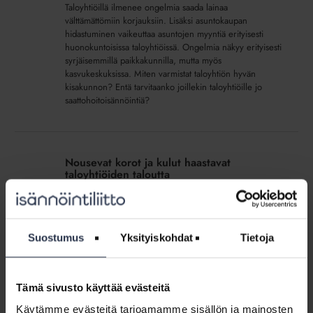
Taloyhtiöillä ilmenee ongelmia saada lainaa
välttämättömiin korjauksiin. Lisäksi asuntokaupan
hidastuminen vaikeuttaa asuntojen myyntiä erityisesti
huonokuntoisissa taloyhtiöissä. Ongelmia näkyy erityisesti
syrjäisemmillä paikkakunnilla, mutta myös
kasvukeskuksissa. Miten varmistat taloyhtiön hyvän
kisakunnon? Entä tarvitaanko joillekin taloyhtiöille jo
saattohoitoisännöintiä?
Nousevat
korot
Nousevat korot ja kulut haastavat
ja
taloyhtiöiden taloutta
kulut
MEDIALLE
13.4.2026
haastavat
Maailman poliittisen tilanteen kiristyminen on kiihdyttänyt
taloyhtiöiden
kustannusten ja korkojen nousua, mikä vaikuttaa myös
taloutta
taloyhtiöiden talouteen. Taloyhtiöiden kustannusten nousu
Suostumus
Yksityiskohdat
Tietoja
kasvattaa asumisen kuluja. Kevään yhtiökokouksessa on
tärkeää...
Tämä sivusto käyttää evästeitä
Näihin
Käytämme evästeitä tarjoamamme sisällön ja mainosten