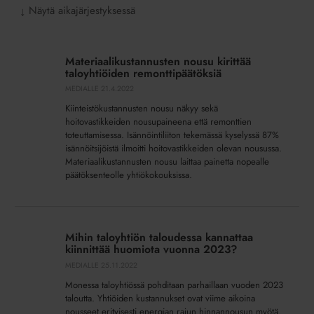
Näytä aikajärjestyksessä
↓
Materiaalikustannusten
nousu
Materiaalikustannusten nousu kirittää
kirittää
taloyhtiöiden remonttipäätöksiä
taloyhtiöiden
MEDIALLE
21.4.2022
remonttipäätöksiä
Kiinteistökustannusten nousu näkyy sekä
hoitovastikkeiden nousupaineena että remonttien
toteuttamisessa. Isännöintiliiton tekemässä kyselyssä 87%
isännöitsijöistä ilmoitti hoitovastikkeiden olevan nousussa.
Materiaalikustannusten nousu laittaa painetta nopealle
päätöksenteolle yhtiökokouksissa.
Mihin
taloyhtiön
Mihin taloyhtiön taloudessa kannattaa
taloudessa
kiinnittää huomiota vuonna 2023?
kannattaa
MEDIALLE
25.11.2022
kiinnittää
Monessa taloyhtiössä pohditaan parhaillaan vuoden 2023
huomiota
taloutta. Yhtiöiden kustannukset ovat viime aikoina
vuonna
nousseet erityisesti energian rajun hinnannousun myötä.