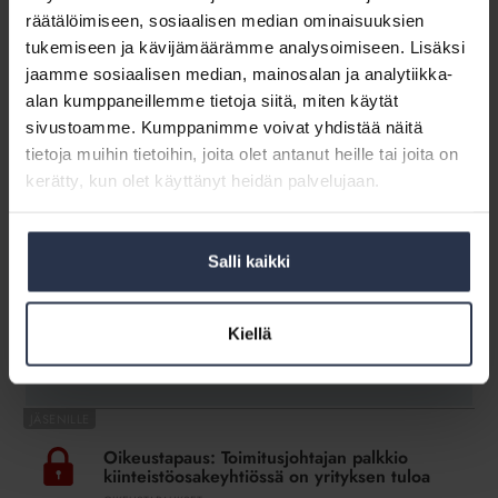
asioihin
Näihin asioihin taloyhtiössä kannattaa
räätälöimiseen, sosiaalisen median ominaisuuksien
taloyhtiössä
varautua tänä syksynä
tukemiseen ja kävijämäärämme analysoimiseen. Lisäksi
kannattaa
MEDIALLE
23.8.2024
jaamme sosiaalisen median, mainosalan ja analytiikka-
varautua
Kustannusten nousuvauhti näyttäisi tasaantuneen, mutta
alan kumppaneillemme tietoja siitä, miten käytät
tänä
edelleen taloyhtiöiden hoitovastikkeissa on nähtävissä
sivustoamme. Kumppanimme voivat yhdistää näitä
syksynä
nousupainetta. Samoin korkojen nousu on taittunut, mutta
tietoja muihin tietoihin, joita olet antanut heille tai joita on
varsinkin taloyhtiöillä, joilla on paljon lainaa, korot
rasittavat huomattavasti taloyhtiön taloutta.
kerätty, kun olet käyttänyt heidän palvelujaan.
Näin
Salli kaikki
kilpailutat
Näin kilpailutat lainat
lainat
KUMPPANISISÄLTÖ
Kiellä
Ador yksinkertaistaa lainakilpailutuksen, vapauttaa
isännöitsijän aikaa ja tuo taloyhtiölle säästöjä
Oikeustapaus:
Toimitusjohtajan
Oikeustapaus: Toimitusjohtajan palkkio
palkkio
kiinteistöosakeyhtiössä on yrityksen tuloa
kiinteistöosakeyhtiössä