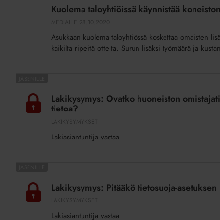
taloyhtiöissä
Kuolema taloyhtiöissä käynnistää koneiston –
käynnistää
MEDIALLE
28.10.2020
koneiston
Asukkaan kuolema taloyhtiössä koskettaa omaisten lisäk
–
kaikilta ripeitä otteita. Surun lisäksi työmäärä ja kusta
erityisesti
yksi
asia
Lakikysymys:
auttaa
Ovatko
Lakikysymys: Ovatko huoneiston omistajatied
kriisin
huoneiston
tietoa?
keskellä
omistajatiedot
LAKIKYSYMYKSET
julkisia
Lakiasiantuntija vastaa
ja
voiko
isännöinti
Lakikysymys:
kieltäytyä
Pitääkö
Lakikysymys: Pitääkö tietosuoja-asetuksen m
antamasta
tietosuoja-
LAKIKYSYMYKSET
tietoa?
asetuksen
Lakiasiantuntija vastaa
myötä