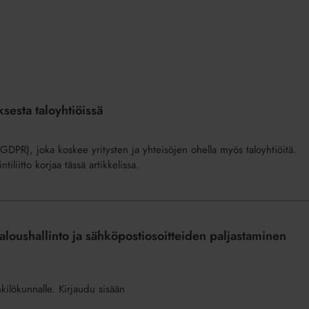
ksesta taloyhtiöissä
GDPR), joka koskee yritysten ja yhteisöjen ohella myös taloyhtiöitä.
tiliitto korjaa tässä artikkelissa.
loushallinto ja sähköpostiosoitteiden paljastaminen
nkilökunnalle. Kirjaudu sisään