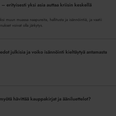
 erityisesti yksi asia auttaa kriisin keskellä
si muun muassa naapureita, hallitusta ja isännöintiä, ja vaatii
nnukset voivat olla järkytys.
ot julkisia ja voiko isännöinti kieltäytyä antamasta
yötä hävittää kauppakirjat ja ääniluettelot?