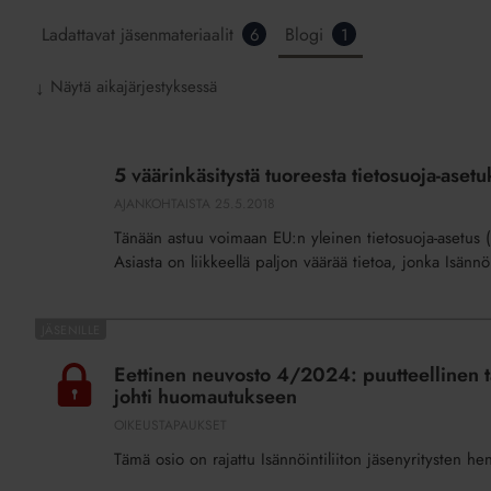
Ladattavat jäsenmateriaalit
Blogi
6
1
Näytä aikajärjestyksessä
↓
5
väärinkäsitystä
5 väärinkäsitystä tuoreesta tietosuoja-asetu
tuoreesta
AJANKOHTAISTA
25.5.2018
tietosuoja-
Tänään astuu voimaan EU:n yleinen tietosuoja-asetus (
asetuksesta
Asiasta on liikkeellä paljon väärää tietoa, jonka Isännöin
taloyhtiöissä
Eettinen
neuvosto
Eettinen neuvosto 4/2024: puutteellinen ta
4/2024:
johti huomautukseen
puutteellinen
OIKEUSTAPAUKSET
taloushallinto
Tämä osio on rajattu Isännöintiliiton jäsenyritysten he
ja