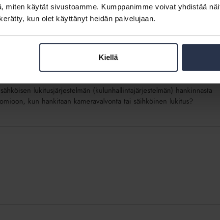
rityksen pitää varautua tietosuoja-asetukseen? Mitä tarkoittaa GDPR,
, miten käytät sivustoamme. Kumppanimme voivat yhdistää näitä t
suojaseloste?
n kerätty, kun olet käyttänyt heidän palvelujaan.
Kiellä
itusjärjestelmät
hköisen lukitusjärjestelmän (kulunhallintajärjestelmän) hankinnasta
omioon, kun hankitaan kameravalvonta tai säihköinen lukitus?