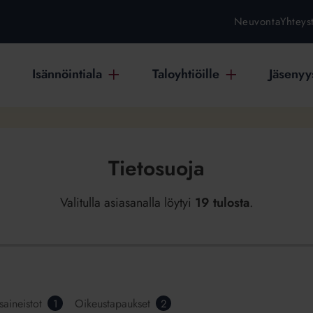
Neuvonta
Yhteys
Isännöintiala
Taloyhtiöille
Jäsenyys
Tietosuoja
Valitulla asiasanalla löytyi
19 tulosta
.
saineistot
Oikeustapaukset
1
2