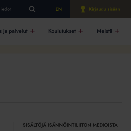
EN
tiedot
Kirjaudu sisään
 ja palvelut
Koulutukset
Meistä
SISÄLTÖJÄ ISÄNNÖINTILIITON MEDIOISTA