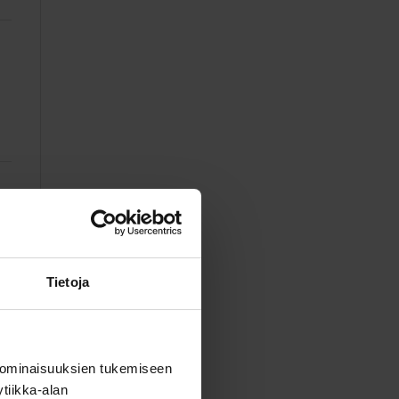
Tietoja
 ominaisuuksien tukemiseen
tiikka-alan