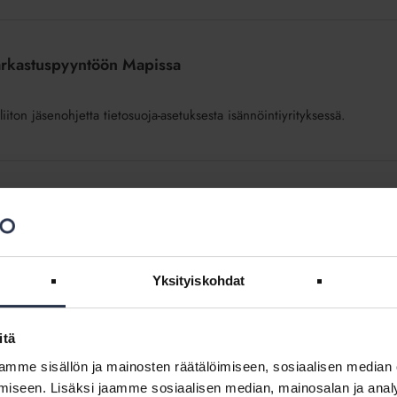
 tarkastuspyyntöön Mapissa
iiton jäsenohjetta tietosuoja-asetuksesta isännöintiyrityksessä.
tosuojaan
Yksityiskohdat
itä
tyksessä (GDPR)
mme sisällön ja mainosten räätälöimiseen, sosiaalisen median
iseen. Lisäksi jaamme sosiaalisen median, mainosalan ja analy