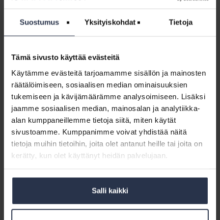
Jäsenohje:
Henkilöstökokemuksen
Jäsenohje: Henkilöstökokemuksen
Suostumus
Yksityiskohdat
Tietoja
mittaaminen
mittaaminen
JÄSENOHJEET
Miksi henkilöstön tyytyväisyyttä työhön, työkavereihin ja
Tämä sivusto käyttää evästeitä
yritykseen pitää mitata? Kun henkilöstö voi hyvin, myös
Käytämme evästeitä tarjoamamme sisällön ja mainosten
asiakkaat saavat parempaa palvelua. Miten mittaa
henkilöstön tyytyväisyyttä?
räätälöimiseen, sosiaalisen median ominaisuuksien
tukemiseen ja kävijämäärämme analysoimiseen. Lisäksi
jaamme sosiaalisen median, mainosalan ja analytiikka-
Jäsenohje:
alan kumppaneillemme tietoja siitä, miten käytät
Uuden
Jäsenohje: Uuden työntekijän
sivustoamme. Kumppanimme voivat yhdistää näitä
työntekijän
perehdyttäminen isännöintiyrityksessä
perehdyttäminen
tietoja muihin tietoihin, joita olet antanut heille tai joita on
JÄSENOHJEET
isännöintiyrityksessä
kerätty, kun olet käyttänyt heidän palvelujaan.
Milloin perehdytys alkaa ja päättyy? Miten
perehdyttäminen toteutetaan? Millainen on hyvä
perehdyttämissuunnitelma? Hyödynnä myös mallipohja
perehdyttämissuunnitelman tekemiseen.
Salli kaikki