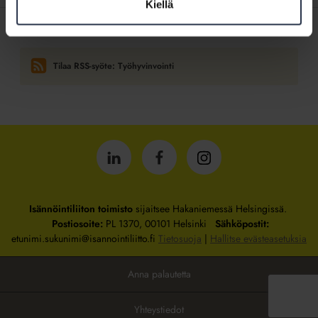
Kiellä
Tilaa RSS-syöte: Työhyvinvointi
Isännöintiliitto
Isännöintiliitto
Isännöintiliitto
LinkedInissä
Facebookissa
Instagrammissa
Isännöintiliiton toimisto
sijaitsee Hakaniemessä Helsingissä.
Postiosoite:
PL 1370, 00101 Helsinki
Sähköpostit:
etunimi.sukunimi@isannointiliitto.fi
Tietosuoja
|
Hallitse evästeasetuksia
Anna palautetta
Yhteystiedot