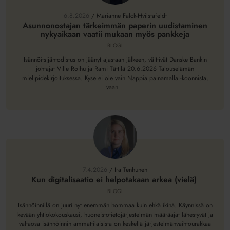
tärkeimmän
paperin
6.8.2026
/
Marianne Falck-Hvilstafeldt
uudistaminen
Asunnonostajan tärkeimmän paperin uudistaminen
nykyaikaan vaatii mukaan myös pankkeja
nykyaikaan
vaatii
BLOGI
mukaan
Isännöitsijäntodistus on jäänyt ajastaan jälkeen, väittivät Danske Bankin
myös
johtajat Ville Roihu ja Rami Tättilä 20.6.2026 Talouselämän
mielipidekirjoituksessa. Kyse ei ole vain Nappia painamalla -koonnista,
pankkeja
vaan...
Kun
digitalisaatio
ei
7.4.2026
/
Ira Tenhunen
helpotakaan
Kun digitalisaatio ei helpotakaan arkea (vielä)
arkea
BLOGI
(vielä)
Isännöinnillä on juuri nyt enemmän hommaa kuin ehkä ikinä. Käynnissä on
kevään yhtiökokouskausi, huoneistotietojärjestelmän määräajat lähestyvät ja
valtaosa isännöinnin ammattilaisista on keskellä järjestelmänvaihtourakkaa