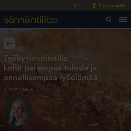
EN
Kirjaudu sisään
M
VA
aisin
Työhyvinvoinnilla
kohti parempaa tulosta ja
onnellisempaa työelämää
5.7.2021
/
Inka Kovanen