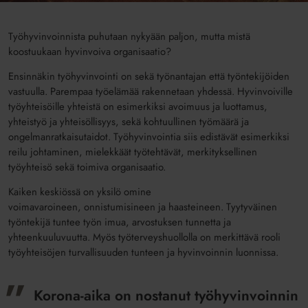
Työhyvinvoinnista puhutaan nykyään paljon, mutta mistä
koostuukaan hyvinvoiva organisaatio?
Ensinnäkin työhyvinvointi on sekä työnantajan että työntekijöiden
vastuulla. Parempaa työelämää rakennetaan yhdessä. Hyvinvoiville
työyhteisöille yhteistä on esimerkiksi avoimuus ja luottamus,
yhteistyö ja yhteisöllisyys, sekä kohtuullinen työmäärä ja
ongelmanratkaisutaidot. Työhyvinvointia siis edistävät esimerkiksi
reilu johtaminen, mielekkäät työtehtävät, merkityksellinen
työyhteisö sekä toimiva organisaatio.
Kaiken keskiössä on yksilö omine
voimavaroineen, onnistumisineen ja haasteineen. Tyytyväinen
työntekijä tuntee työn imua, arvostuksen tunnetta ja
yhteenkuuluvuutta. Myös työterveyshuollolla on merkittävä rooli
työyhteisöjen turvallisuuden tunteen ja hyvinvoinnin luonnissa.
Korona-aika on nostanut työhyvinvoinnin