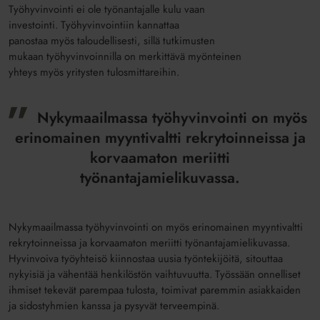
Työhyvinvointi ei ole työnantajalle kulu vaan
investointi. Työhyvinvointiin kannattaa
panostaa myös taloudellisesti, sillä tutkimusten
mukaan työhyvinvoinnilla on merkittävä myönteinen
yhteys myös yritysten tulosmittareihin.
Nykymaailmassa työhyvinvointi on myös
erinomainen myyntivaltti rekrytoinneissa ja
korvaamaton meriitti
työnantajamielikuvassa.
Nykymaailmassa työhyvinvointi on myös erinomainen myyntivaltti
rekrytoinneissa ja korvaamaton meriitti työnantajamielikuvassa.
Hyvinvoiva työyhteisö kiinnostaa uusia työntekijöitä, sitouttaa
nykyisiä ja vähentää henkilöstön vaihtuvuutta. Työssään onnelliset
ihmiset tekevät parempaa tulosta, toimivat paremmin asiakkaiden
ja sidostyhmien kanssa ja pysyvät terveempinä.