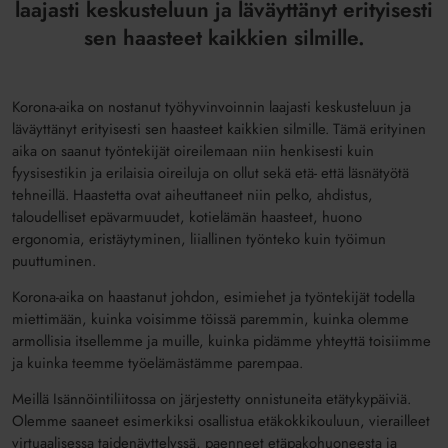
laajasti keskusteluun ja läväyttänyt erityisesti
sen haasteet kaikkien silmille.
Korona-aika on nostanut työhyvinvoinnin laajasti keskusteluun ja
läväyttänyt erityisesti sen haasteet kaikkien silmille. Tämä erityinen
aika on saanut työntekijät oireilemaan niin henkisesti kuin
fyysisestikin ja erilaisia oireiluja on ollut sekä etä- että läsnätyötä
tehneillä. Haastetta ovat aiheuttaneet niin pelko, ahdistus,
taloudelliset epävarmuudet, kotielämän haasteet, huono
ergonomia, eristäytyminen, liiallinen työnteko kuin työimun
puuttuminen.
Korona-aika on haastanut johdon, esimiehet ja työntekijät todella
miettimään, kuinka voisimme töissä paremmin, kuinka olemme
armollisia itsellemme ja muille, kuinka pidämme yhteyttä toisiimme
ja kuinka teemme työelämästämme parempaa.
Meillä Isännöintiliitossa on järjestetty onnistuneita etätykypäiviä.
Olemme saaneet esimerkiksi osallistua etäkokkikouluun, vierailleet
virtuaalisessa taidenäyttelyssä, paenneet etäpakohuoneesta ja