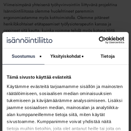
Viimeisimpänä yhteisenä työhyvinvointiin liittyvänä projektina
Isännöintiliitossa olemme huolehtineet paremmin
ergonomiastamme myös kotitoimistolla. Olemme pitäneet
henkilökohtaiset etätapaamiset työfysioterapeutin kanssa ja
oppineet sitä kautta, kuinka voimme tehdä myös kotona töitä
entistä ergonomisemmin. Lisäksi pääsemme nykyään liikuttamaan
itseämme myös taukoliikuntasovelluksen avulla.
Helteiden keskellä meitä kaikkia odottaa myös kesäloma.
Suostumus
Yksityiskohdat
Tietoja
Kesälomalle kannattaa kaikkien suunnata rakkaan kollegani viisaat
sanat mielessään: “Vapaapäiviä ei tänäkään vuonna tarvitse ansaita
tekemällä maailmaa valmiiksi.”
Tämä sivusto käyttää evästeitä
Kirjoittaja on työsuojeluvaravaltuutettu, joka kuuluu Isännöintiliiton
Käytämme evästeitä tarjoamamme sisällön ja mainosten
työhyvinvointia ylläpitävään Flow-ryhmään.
räätälöimiseen, sosiaalisen median ominaisuuksien
tukemiseen ja kävijämäärämme analysoimiseen. Lisäksi
jaamme sosiaalisen median, mainosalan ja analytiikka-
Työhyvinvointi
alan kumppaneillemme tietoja siitä, miten käytät
sivustoamme. Kumppanimme voivat yhdistää näitä
Jaa somessa
tietoja muihin tietoihin, joita olet antanut heille tai joita on