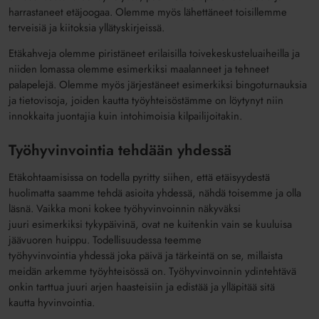
harrastaneet etäjoogaa. Olemme myös lähettäneet toisillemme
terveisiä ja kiitoksia yllätyskirjeissä.
Etäkahveja olemme piristäneet erilaisilla toivekeskusteluaiheilla ja
niiden lomassa olemme esimerkiksi maalanneet ja tehneet
palapelejä. Olemme myös järjestäneet esimerkiksi bingoturnauksia
ja tietovisoja, joiden kautta työyhteisöstämme on löytynyt niin
innokkaita juontajia kuin intohimoisia kilpailijoitakin.
Työhyvinvointia tehdään yhdessä
Etäkohtaamisissa on todella pyritty siihen, että etäisyydestä
huolimatta saamme tehdä asioita yhdessä, nähdä toisemme ja olla
läsnä. Vaikka moni kokee työhyvinvoinnin näkyväksi
juuri esimerkiksi tykypäivinä, ovat ne kuitenkin vain se kuuluisa
jäävuoren huippu. Todellisuudessa teemme
työhyvinvointia yhdessä joka päivä ja tärkeintä on se, millaista
meidän arkemme työyhteisössä on. Työhyvinvoinnin ydintehtävä
onkin tarttua juuri arjen haasteisiin ja edistää ja ylläpitää sitä
kautta hyvinvointia.