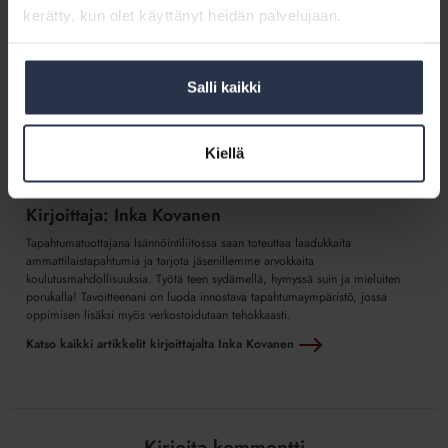
kerätty, kun olet käyttänyt heidän palvelujaan.
Salli kaikki
Kiellä
Kirjoittaja: Inka Kovanen
Tapahtumatuottajana Isännöintiliitossa saan toteuttaa laadukkaita
ammattilaistapahtumia ja tarjota jäsenillemme arvokkaita
koulutusmahdollisuuksia. Työtä teen sydämellä, hymyssä suin ja mieluiten
porukalla! Tavoitteenani on luoda innostava tapahtumaympäristö, jossa
oppimisen lisäksi myös verkostoidutaan tehokkaasti.
Katso kaikki artikkelit kirjoittajalta Inka Kovanen
Kirjoita kommentti