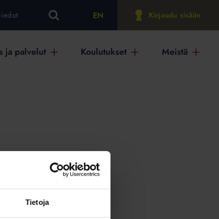
EN
tiedot
Kirjaudu sisään
 ja palvelut
Koulutukset
Meistä
on
Tietoja