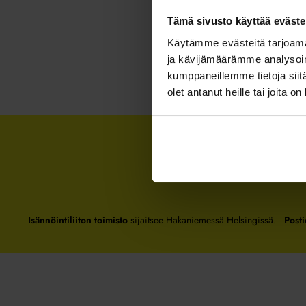
Tämä sivusto käyttää eväste
Käytämme evästeitä tarjoama
ja kävijämäärämme analysoim
kumppaneillemme tietoja siitä
olet antanut heille tai joita o
Isännöintiliiton toimisto
sijaitsee Hakaniemessä Helsingissä.
Posti