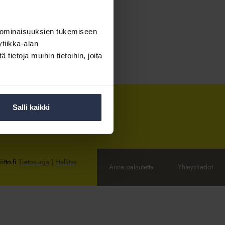
 ominaisuuksien tukemiseen
tiikka-alan
ietoja muihin tietoihin, joita
Salli kaikki
itto.fi
Tietosuoja
|
Hallitse
Anna palautetta
Yhteystiedot