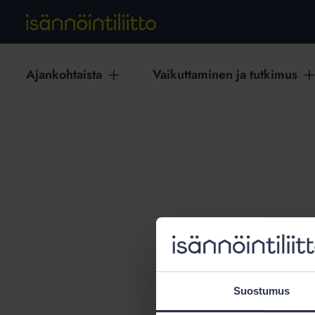
Ajankohtaista
Vaikuttaminen ja tutkimus
T
Suostumus