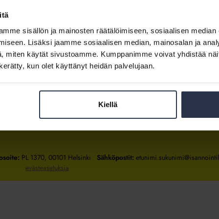
itä
mme sisällön ja mainosten räätälöimiseen, sosiaalisen median
Kirjaudu sisään
iseen. Lisäksi jaamme sosiaalisen median, mainosalan ja analy
, miten käytät sivustoamme. Kumppanimme voivat yhdistää näitä t
Tietoa jäsenyydestä
n kerätty, kun olet käyttänyt heidän palvelujaan.
Kiellä
Isännöintiliitto
Isännöintiliitto
Isännöintiliitto
LinkedInissä
Facebookissa
Instagrammissa
osoite:
PL 1370, 00101 Helsinki
Sähköpostit:
etunimi.sukunimi@isannointili
evästeasetuksia