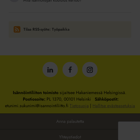
Mitä isännöitsijän koulutus kertoo?
Tilaa RSS-syöte: Työpaikka
Isännöintiliitto
Isännöintiliitto
Isännöintiliitto
LinkedInissä
Facebookissa
Instagrammissa
Isännöintiliiton toimisto
sijaitsee Hakaniemessä Helsingissä.
Postiosoite:
PL 1370, 00101 Helsinki
Sähköpostit:
etunimi.sukunimi@isannointiliitto.fi
Tietosuoja
|
Hallitse evästeasetuksia
Anna palautetta
Yhteystiedot