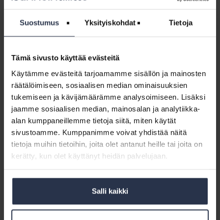
Isännöintiliitto
hakee
Isännöintiliitto hakee viestinnän
Suostumus
Yksityiskohdat
Tietoja
viestinnän
asiantuntijaa
asiantuntijaa
AJANKOHTAISTA
21.1.2022
Haemme vakituiseen työsuhteeseen yhteiskunnallisesti
Tämä sivusto käyttää evästeitä
valveutunutta viestinnän asiantuntijaa vahvistamaan
Isännöintiliiton asiantuntijajoukkoa ja viemään
Käytämme evästeitä tarjoamamme sisällön ja mainosten
Isännöintiliiton vaikuttavan viestinnän jälleen uudelle
räätälöimiseen, sosiaalisen median ominaisuuksien
tasolle.
tukemiseen ja kävijämäärämme analysoimiseen. Lisäksi
jaamme sosiaalisen median, mainosalan ja analytiikka-
Jäsenohje:
alan kumppaneillemme tietoja siitä, miten käytät
Koulutuskulujen
Jäsenohje: Koulutuskulujen huomioiminen
sivustoamme. Kumppanimme voivat yhdistää näitä
huomioiminen
yrityksen verotuksessa
tietoja muihin tietoihin, joita olet antanut heille tai joita on
yrityksen
JÄSENOHJEET
kerätty, kun olet käyttänyt heidän palvelujaan.
verotuksessa
Jäsenohjeessa kerrotaan mahdollisuuksista vähentää
yrityksen koulutuskuluja verotuksessa.
Salli kaikki
Kotitalo-
media
Kotitalo-media hakee sisällöntuottajaa