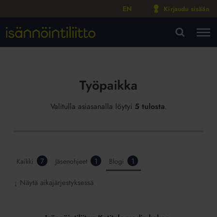
EN
Kirjaudu sisään
M
VA
Työpaikka
Valitulla asiasanalla löytyi
5 tulosta
.
7
1
1
Kaikki
Jäsenohjeet
Blogi
Näytä aikajärjestyksessä
↓
Isännöintiliiton
Kotitalo-