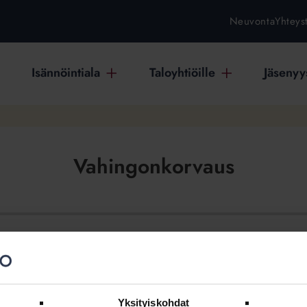
Neuvonta
Yhteys
Isännöintiala
Taloyhtiöille
Jäsenyys
Vahingonkorvaus
Yksityiskohdat