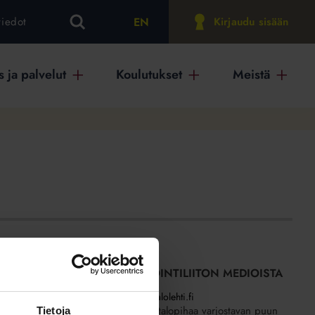
EN
tiedot
Kirjaudu sisään
 ja palvelut
Koulutukset
Meistä
SISÄLTÖJÄ ISÄNNÖINTILIITON MEDIOISTA
27.7.2026
Kotitalolehti.fi
Voiko omaa rivitalopihaa varjostavan puun
Tietoja