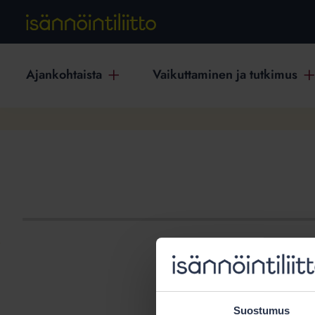
Ajankohtaista
Vaikuttaminen ja tutkimus
Suostumus