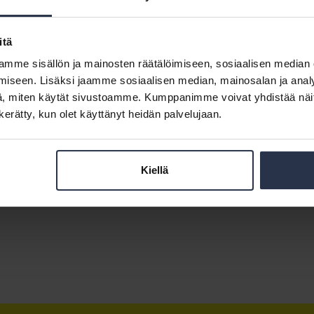
itä
mme sisällön ja mainosten räätälöimiseen, sosiaalisen median
iseen. Lisäksi jaamme sosiaalisen median, mainosalan ja analy
, miten käytät sivustoamme. Kumppanimme voivat yhdistää näitä t
n kerätty, kun olet käyttänyt heidän palvelujaan.
Kiellä