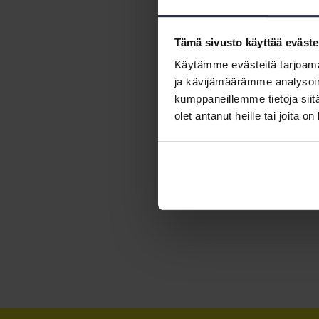
Tämä sivusto käyttää eväste
Käytämme evästeitä tarjoama
ja kävijämäärämme analysoim
kumppaneillemme tietoja siitä
olet antanut heille tai joita o