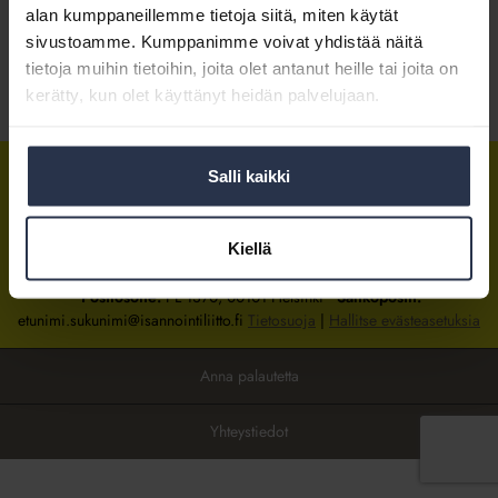
alan kumppaneillemme tietoja siitä, miten käytät
sivustoamme. Kumppanimme voivat yhdistää näitä
Kirjaudu sisään
tietoja muihin tietoihin, joita olet antanut heille tai joita on
kerätty, kun olet käyttänyt heidän palvelujaan.
Tietoa jäsenyydestä
Salli kaikki
Isännöintiliitto
Isännöintiliitto
Isännöintiliitto
LinkedInissä
Facebookissa
Instagrammissa
Kiellä
Isännöintiliiton toimisto
sijaitsee Hakaniemessä Helsingissä.
Postiosoite:
PL 1370, 00101 Helsinki
Sähköpostit:
etunimi.sukunimi@isannointiliitto.fi
Tietosuoja
|
Hallitse evästeasetuksia
Anna palautetta
Yhteystiedot