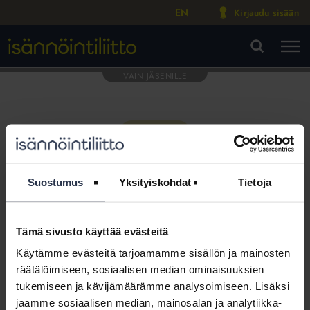
EN
Kirjaudu sisään
M
VA
Suostumus
Yksityiskohdat
Tietoja
Tämä sivusto käyttää evästeitä
Tämä osio on rajattu
Käytämme evästeitä tarjoamamme sisällön ja mainosten
Isännöintiliiton jäsenyritysten
räätälöimiseen, sosiaalisen median ominaisuuksien
henkilökunnalle
tukemiseen ja kävijämäärämme analysoimiseen. Lisäksi
jaamme sosiaalisen median, mainosalan ja analytiikka-