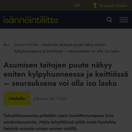
EN
Kirjaudu sisään
M
VA
Isännöintiliitto
:
Asumisen taitojen puute näkyy eniten
sin
kylpyhuoneessa ja keittiössä – seurauksena voi olla iso lasku
Asumisen taitojen puute näkyy
eniten kylpyhuoneessa ja keittiössä
– seurauksena voi olla iso lasku
Medialle
Julkaistu:
26.7.2021
Taloyhtiöasumista pidetään usein huolettomampana kuin
omakotiasumista. Myös taloyhtiössä pitää osata huolehtia
tietyistä asioista omien seinien sisällä.