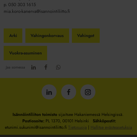
p. 050 303 1615
mia.koro-kanerva@isannointiliitto.fi
Arki
Vahingonkorvaus
Vahingot
Vuokra-asuminen
Jaa somessa
Isännöintiliitto
Isännöintiliitto
Isännöintiliitto
LinkedInissä
Facebookissa
Instagrammissa
Isännöintiliiton toimisto
sijaitsee Hakaniemessä Helsingissä.
Postiosoite:
PL 1370, 00101 Helsinki
Sähköpostit:
etunimi.sukunimi@isannointiliitto.fi
Tietosuoja
|
Hallitse evästeasetuksia