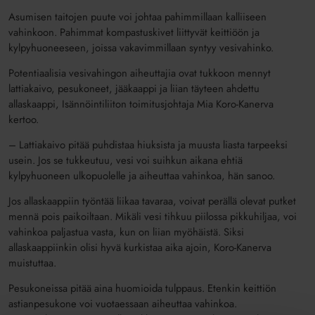
Asumisen taitojen puute voi johtaa pahimmillaan kalliiseen
vahinkoon. Pahimmat kompastuskivet liittyvät keittiöön ja
kylpyhuoneeseen, joissa vakavimmillaan syntyy vesivahinko.
Potentiaalisia vesivahingon aiheuttajia ovat tukkoon mennyt
lattiakaivo, pesukoneet, jääkaappi ja liian täyteen ahdettu
allaskaappi, Isännöintiliiton toimitusjohtaja Mia Koro-Kanerva
kertoo.
– Lattiakaivo pitää puhdistaa hiuksista ja muusta liasta tarpeeksi
usein. Jos se tukkeutuu, vesi voi suihkun aikana ehtiä
kylpyhuoneen ulkopuolelle ja aiheuttaa vahinkoa, hän sanoo.
Jos allaskaappiin työntää liikaa tavaraa, voivat perällä olevat putket
mennä pois paikoiltaan. Mikäli vesi tihkuu piilossa pikkuhiljaa, voi
vahinkoa paljastua vasta, kun on liian myöhäistä. Siksi
allaskaappiinkin olisi hyvä kurkistaa aika ajoin, Koro-Kanerva
muistuttaa.
Pesukoneissa pitää aina huomioida tulppaus. Etenkin keittiön
astianpesukone voi vuotaessaan aiheuttaa vahinkoa.