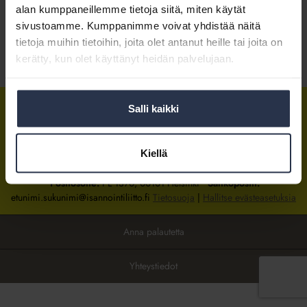
alan kumppaneillemme tietoja siitä, miten käytät
sivustoamme. Kumppanimme voivat yhdistää näitä
Kirjaudu sisään
tietoja muihin tietoihin, joita olet antanut heille tai joita on
kerätty, kun olet käyttänyt heidän palvelujaan.
Tietoa jäsenyydestä
Salli kaikki
Isännöintiliitto
Isännöintiliitto
Isännöintiliitto
LinkedInissä
Facebookissa
Instagrammissa
Kiellä
Isännöintiliiton toimisto
sijaitsee Hakaniemessä Helsingissä.
Postiosoite:
PL 1370, 00101 Helsinki
Sähköpostit:
etunimi.sukunimi@isannointiliitto.fi
Tietosuoja
|
Hallitse evästeasetuksia
Anna palautetta
Yhteystiedot