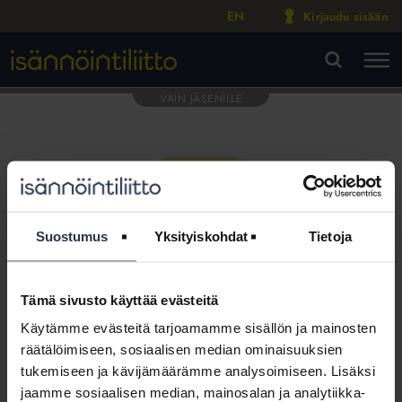
EN
Kirjaudu sisään
M
VA
Suostumus
Yksityiskohdat
Tietoja
Tämä sivusto käyttää evästeitä
Tämä osio on rajattu
Käytämme evästeitä tarjoamamme sisällön ja mainosten
Isännöintiliiton jäsenyritysten
räätälöimiseen, sosiaalisen median ominaisuuksien
henkilökunnalle
tukemiseen ja kävijämäärämme analysoimiseen. Lisäksi
jaamme sosiaalisen median, mainosalan ja analytiikka-