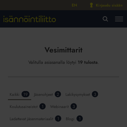
EN
Kirjaudu sisään
M
VA
Vesimittarit
Valitulla asiasanalla löytyi
19 tulosta
.
19
2
3
Kaikki
Jäsenohjeet
Lakikysymykset
1
3
Koulutusaineistot
Webinaarit
1
1
Ladattavat jäsenmateriaalit
Blogi