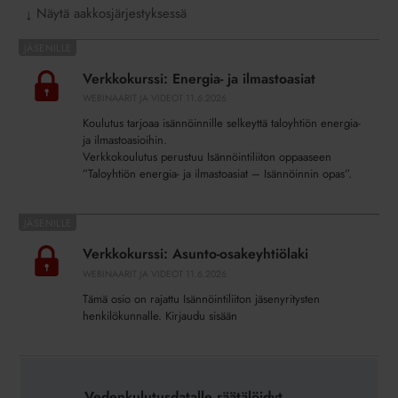
Näytä aakkosjärjestyksessä
↓
Verkkokurssi:
Energia-
Verkkokurssi: Energia- ja ilmastoasiat
ja
WEBINAARIT JA VIDEOT
11.6.2026
ilmastoasiat
Koulutus tarjoaa isännöinnille selkeyttä taloyhtiön energia-
ja ilmastoasioihin.
Verkkokoulutus perustuu Isännöintiliiton oppaaseen
”Taloyhtiön energia- ja ilmastoasiat – Isännöinnin opas”.
Verkkokurssi:
Asunto-
Verkkokurssi: Asunto-osakeyhtiölaki
osakeyhtiölaki
WEBINAARIT JA VIDEOT
11.6.2026
Tämä osio on rajattu Isännöintiliiton jäsenyritysten
henkilökunnalle. Kirjaudu sisään
Vedenkulutusdatalle
räätälöidyt
Vedenkulutusdatalle räätälöidyt