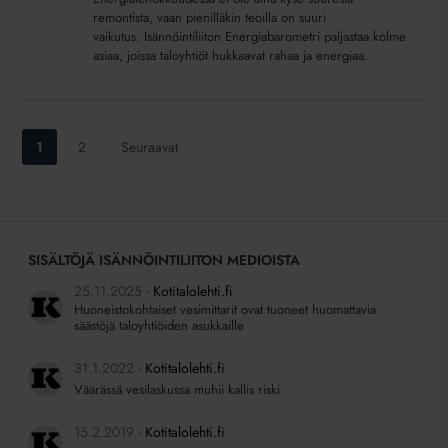
taloyhtiössä
remontista, vaan pienilläkin teoilla on suuri
säästyy
vaikutus. Isännöintiliiton Energiabarometri paljastaa kolme
rahaa
asiaa, joissa taloyhtiöt hukkaavat rahaa ja energiaa.
ja
energiaa
Siirry
Siirry
1
2
Seuraavat
sivulle:
sivulle:
SISÄLTÖJÄ ISÄNNÖINTILIITON MEDIOISTA
25.11.2025
Kotitalolehti.fi
Huoneistokohtaiset vesimittarit ovat tuoneet huomattavia
säästöjä taloyhtiöiden asukkaille
31.1.2022
Kotitalolehti.fi
Väärässä vesilaskussa muhii kallis riski
15.2.2019
Kotitalolehti.fi