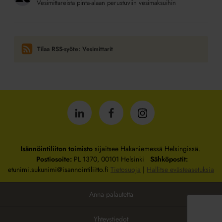
Vesimittareista pinta-alaan perustuviin vesimaksuihin
Tilaa RSS-syöte: Vesimittarit
Isännöintiliitto
Isännöintiliitto
Isännöintiliitto
LinkedInissä
Facebookissa
Instagrammissa
Isännöintiliiton toimisto
sijaitsee Hakaniemessä Helsingissä.
Postiosoite:
PL 1370, 00101 Helsinki
Sähköpostit:
etunimi.sukunimi@isannointiliitto.fi
Tietosuoja
|
Hallitse evästeasetuksia
Anna palautetta
Yhteystiedot