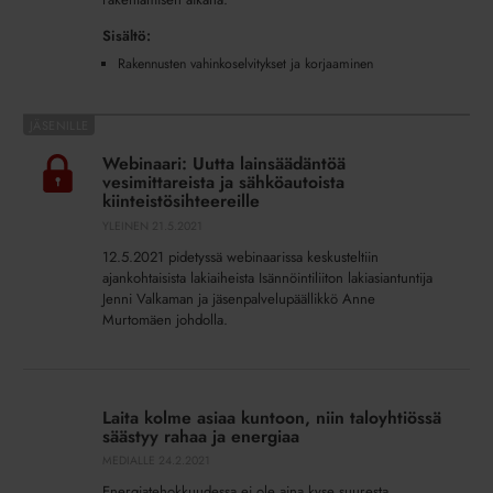
Sisältö:
Rakennusten vahinkoselvitykset ja korjaaminen
Webinaari:
Uutta
Webinaari: Uutta lainsäädäntöä
lainsäädäntöä
vesimittareista ja sähköautoista
vesimittareista
kiinteistösihteereille
ja
YLEINEN
21.5.2021
sähköautoista
12.5.2021 pidetyssä webinaarissa keskusteltiin
kiinteistösihteereille
ajankohtaisista lakiaiheista Isännöintiliiton lakiasiantuntija
Jenni Valkaman ja jäsenpalvelupäällikkö Anne
Murtomäen johdolla.
Laita
kolme
Laita kolme asiaa kuntoon, niin taloyhtiössä
asiaa
säästyy rahaa ja energiaa
kuntoon,
MEDIALLE
24.2.2021
niin
Energiatehokkuudessa ei ole aina kyse suuresta