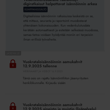
digiratkaisut helpottavat isännöinnin
digiratkaisut helpottavat isännöinnin arkea
arkea
KUMPPANISISÄLTÖ
Digitaalisissa isännöinnin ratkaisuissa keskeistä on se,
että mittaus, seuranta ja raportointi muodostavat
yhtenäisen kokonaisuuden. Kun vedenkulutusdata
kerätään automaattisesti ja esitetään selkeässä muodossa,
samaa tietoa voidaan hyödyntää moniin eri tarpeisiin
ilman erillisiä työvaiheita.
Vuokrataloisännöinnin
aamukahvit
Vuokrataloisännöinnin aamukahvit
12.9.2025
12.9.2025 tallenne
tallenne
WEBINAARIT JA VIDEOT
16.9.2025
Tämä osio on rajattu Isännöintiliiton jäsenyritysten
henkilökunnalle. Kirjaudu sisään
Vuokrataloisännöinnin
aamukahvit
Vuokrataloisännöinnin aamukahvit
12.9.2025
12.9.2025 aineisto ja muistio (lisäpalvelu)