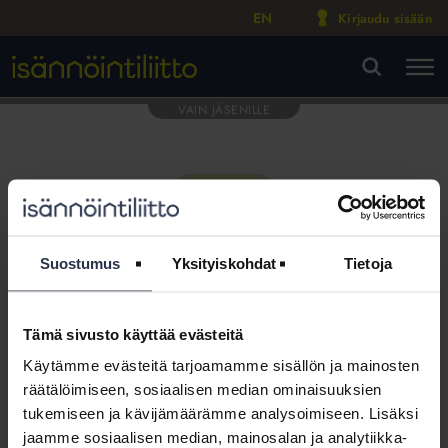
EN
Kirjaudu sisään
M
VA
Suostumus
Yksityiskohdat
Tietoja
Tämä sivusto käyttää evästeitä
Tämä osio on rajattu
Käytämme evästeitä tarjoamamme sisällön ja mainosten
Isännöintiliiton jäsenyritysten
räätälöimiseen, sosiaalisen median ominaisuuksien
henkilökunnalle
tukemiseen ja kävijämäärämme analysoimiseen. Lisäksi
jaamme sosiaalisen median, mainosalan ja analytiikka-