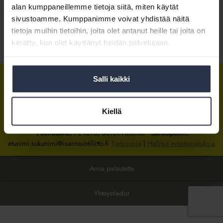
alan kumppaneillemme tietoja siitä, miten käytät
sivustoamme. Kumppanimme voivat yhdistää näitä
Kirjaudu sisään
tietoja muihin tietoihin, joita olet antanut heille tai joita on
kerätty, kun olet käyttänyt heidän palvelujaan.
Tietoa jäsenyydestä
Salli kaikki
Isännöintiliitto
Isännöintiliitto
Isännöintiliitto
LinkedInissä
Facebookissa
Instagrammissa
Kiellä
Isännöintiliiton toimisto
sijaitsee Hakaniemessä Helsingissä.
Postiosoite:
PL 1370, 00101 Helsinki
Sähköpostit:
etunimi.sukunimi@isannointiliitto.fi
Tietosuoja
|
Hallitse evästeasetuksia
Anna palautetta
Yhteystiedot