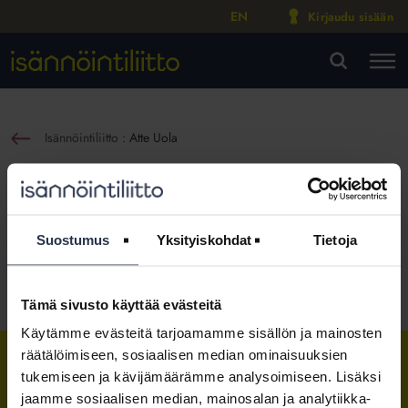
EN
Kirjaudu sisään
M
VA
Isännöintiliitto
:
Atte Uola
sin
Atte Uola
Yritys- ja nimitysuutinen
Julkaistu:
14.8.2018
Suostumus
Yksityiskohdat
Tietoja
Jaa somessa
Tämä sivusto käyttää evästeitä
Käytämme evästeitä tarjoamamme sisällön ja mainosten
räätälöimiseen, sosiaalisen median ominaisuuksien
tukemiseen ja kävijämäärämme analysoimiseen. Lisäksi
Isännöintiliitto
Isännöintiliitto
Isännöintiliitto
jaamme sosiaalisen median, mainosalan ja analytiikka-
LinkedInissä
Facebookissa
Instagrammissa