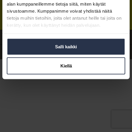
alan kumppaneillemme tietoja siitä, miten käytät
Isännöintiliiton toimisto
sijaitsee Hakaniemessä Helsingissä.
sivustoamme. Kumppanimme voivat yhdistää näitä
Postiosoite:
PL 1370, 00101 Helsinki
Sähköpostit:
tietoja muihin tietoihin, joita olet antanut heille tai joita on
etunimi.sukunimi@isannointiliitto.fi
Tietosuoja
|
Hallitse evästeasetuksia
kerätty, kun olet käyttänyt heidän palvelujaan.
Anna palautetta
Salli kaikki
Yhteystiedot
Kiellä