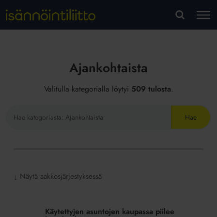
M
VA
Ajankohtaista
Valitulla kategorialla löytyi
509 tulosta
.
Hae
sivustolta
Näytä aakkosjärjestyksessä
↓
Käytettyjen
asuntojen
Käytettyjen asuntojen kaupassa piilee
kaupassa