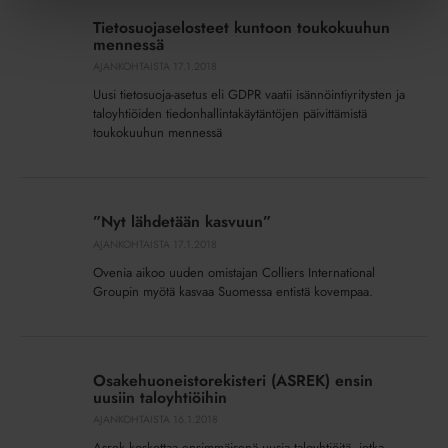
kuntoon
Tietosuojaselosteet kuntoon toukokuuhun
toukokuuhun
mennessä
mennessä
AJANKOHTAISTA
17.1.2018
Uusi tietosuoja-asetus eli GDPR vaatii isännöintiyritysten ja
taloyhtiöiden tiedonhallintakäytäntöjen päivittämistä
toukokuuhun mennessä
”Nyt
lähdetään
”Nyt lähdetään kasvuun”
kasvuun”
AJANKOHTAISTA
17.1.2018
Ovenia aikoo uuden omistajan Colliers International
Groupin myötä kasvaa Suomessa entistä kovempaa.
Osakehuoneistorekisteri
(ASREK)
Osakehuoneistorekisteri (ASREK) ensin
ensin
uusiin taloyhtiöihin
uusiin
AJANKOHTAISTA
16.1.2018
taloyhtiöihin
Asrek koskettaa ensimmäisenä uusia taloyhtiöitä, jotka