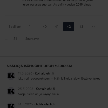
tulee perustaa suoraan Asrekiin vuoden 2019 alusta
Siirry
Siirry
Siirry
Siirry
Siirry
Siirry
Edelliset
1
…
40
41
42
43
44
sivulle:
sivulle:
sivulle:
sivulle:
sivulle:
sivulle:
Siirry
…
51
Seuraavat
sivulle:
SISÄLTÖJÄ ISÄNNÖINTILIITON MEDIOISTA
11.6.2026
Kotitalolehti.fi
Joku roti roskakatokseen – Näin lajittelua taloyhtiössä voi tukea
25.5.2026
Kotitalolehti.fi
Naapurisikin on jo käynyt siellä
14.5.2026
Kotitalolehti.fi