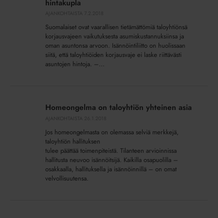
hintakupla
piilee
AJANKOHTAISTA
7.2.2018
hintakupla
Suomalaiset ovat vaarallisen tietämättömiä taloyhtiönsä
korjausvajeen vaikutuksesta asumiskustannuksiinsa ja
oman asuntonsa arvoon. Isännöintiliitto on huolissaan
siitä, että taloyhtiöiden korjausvaje ei laske riittävästi
asuntojen hintoja. –...
Homeongelma
on
Homeongelma on taloyhtiön yhteinen asia
taloyhtiön
AJANKOHTAISTA
26.1.2018
yhteinen
Jos homeongelmasta on olemassa selviä merkkejä,
asia
taloyhtiön hallituksen
tulee päättää toimenpiteistä. Tilanteen arvioinnissa
hallitusta neuvoo isännöitsijä. Kaikilla osapuolilla –
osakkaalla, hallituksella ja isännöinnillä – on omat
velvollisuutensa.
Taloyhtiöhallitusten
jäsenten