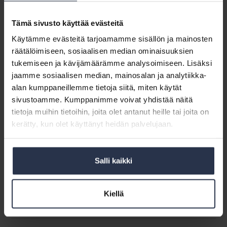
Isännöintiliitolla
Tämä sivusto käyttää evästeitä
ja
Isännöintiliitolla ja Y-Säätiöllä paljon
Käytämme evästeitä tarjoamamme sisällön ja mainosten
Y-
yhteistyömahdollisuuksia
Säätiöllä
räätälöimiseen, sosiaalisen median ominaisuuksien
AJANKOHTAISTA
23.1.2018
paljon
tukemiseen ja kävijämäärämme analysoimiseen. Lisäksi
Isännöintiliiton tuore jäsenyritys Y-Säätiö-konserni oli
yhteistyömahdollisuuksia
jaamme sosiaalisen median, mainosalan ja analytiikka-
tutustumassa liiton toimintaan ja palveluihin. Yhteisen
alan kumppaneillemme tietoja siitä, miten käytät
iltapäivän aikana Isännöintiliitto ja Y-Säätiö suunnittelivat
erilaisia yhteistyömahdollisuuksia isännöintialan sekä
sivustoamme. Kumppanimme voivat yhdistää näitä
asunto-osakeyhtiöiden ja vuokrakotien parissa....
tietoja muihin tietoihin, joita olet antanut heille tai joita on
kerätty, kun olet käyttänyt heidän palvelujaan.
Isännöintiliitto:
Asuntojen
Isännöintiliitto: Asuntojen palovaroittimet
palovaroittimet
taloyhtiön hoidettavaksi
Salli kaikki
taloyhtiön
AJANKOHTAISTA
18.1.2018
hoidettavaksi
Taloyhtiöiden hallitusten rooli on tärkeä
Kiellä
paloturvallisuuden kehittämisessä.
Tietosuojaselosteet