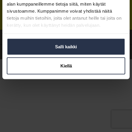
alan kumppaneillemme tietoja siitä, miten käytät
Isännöintiliiton toimisto
sijaitsee Hakaniemessä Helsingissä.
sivustoamme. Kumppanimme voivat yhdistää näitä
Postiosoite:
PL 1370, 00101 Helsinki
Sähköpostit:
tietoja muihin tietoihin, joita olet antanut heille tai joita on
etunimi.sukunimi@isannointiliitto.fi
Tietosuoja
|
Hallitse evästeasetuksia
kerätty, kun olet käyttänyt heidän palvelujaan.
Anna palautetta
Salli kaikki
Yhteystiedot
Kiellä