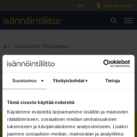
EN
Kirjaudu sisään
M
VA
Isännöintiliitto
:
Elina Orpana
sin
Elina Orpana
Yritys- ja nimitysuutinen
Julkaistu:
17.3.2020
Suostumus
Yksityiskohdat
Tietoja
Jaa somessa
Tämä sivusto käyttää evästeitä
Käytämme evästeitä tarjoamamme sisällön ja mainosten
räätälöimiseen, sosiaalisen median ominaisuuksien
tukemiseen ja kävijämäärämme analysoimiseen. Lisäksi
Isännöintiliitto
Isännöintiliitto
Isännöintiliitto
jaamme sosiaalisen median, mainosalan ja analytiikka-
LinkedInissä
Facebookissa
Instagrammissa