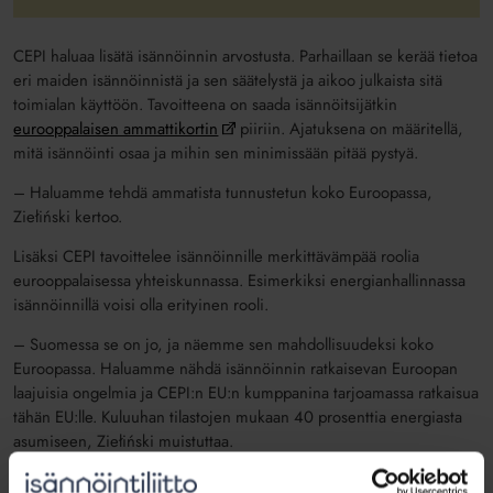
CEPI haluaa lisätä isännöinnin arvostusta. Parhaillaan se kerää tietoa
eri maiden isännöinnistä ja sen säätelystä ja aikoo julkaista sitä
toimialan käyttöön. Tavoitteena on saada isännöitsijätkin
eurooppalaisen ammattikortin
piiriin. Ajatuksena on määritellä,
mitä isännöinti osaa ja mihin sen minimissään pitää pystyä.
– Haluamme tehdä ammatista tunnustetun koko Euroopassa,
Ziełiński kertoo.
Lisäksi CEPI tavoittelee isännöinnille merkittävämpää roolia
eurooppalaisessa yhteiskunnassa. Esimerkiksi energianhallinnassa
isännöinnillä voisi olla erityinen rooli.
– Suomessa se on jo, ja näemme sen mahdollisuudeksi koko
Euroopassa. Haluamme nähdä isännöinnin ratkaisevan Euroopan
laajuisia ongelmia ja CEPI:n EU:n kumppanina tarjoamassa ratkaisua
tähän EU:lle. Kuluuhan tilastojen mukaan 40 prosenttia energiasta
asumiseen, Ziełiński muistuttaa.
Isännöintiyritykset tarjoavat monissa maissa muutakin kuin