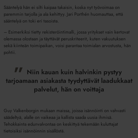
Sääntelyä hän ei silti kaipaa takaisin, koska nyt työvoimaa on
paremmin tarjolla ja ala kehittyy. Jari Porthén huomauttaa, että
sääntelyä on toki eri tasoista.
– Esimerkiksi tietty rekisteröintimalli, jossa yritykset vain kertovat
olemassa olostaan ja täyttävät peruskriteerit, kuten vakuutuksen
sekä kiinteän toimipaikan, voisi parantaa toimialan arvostusta, hän
pohtii.
Niin kauan kuin halvinkin pystyy
tarjoamaan asiakasta tyydyttävät laadukkaat
palvelut, hän on voittaja
Guy Valkenborgin mukaan maissa, joissa isännöinti on vahvasti
säädeltyä, alalle on vaikeaa ja kallista saada uusia ihmisä.
Tehokkainta edunvalvontaa on keskittyä tekemään kuluttajat
tietoisiksi isännöinnin sisällöstä.