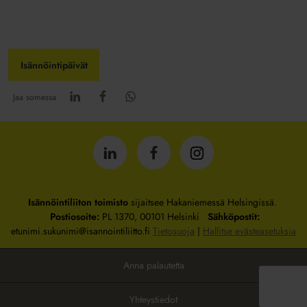
Isännöintipäivät
Jaa somessa
Isännöintiliitto
Isännöintiliitto
Isännöintiliitto
LinkedInissä
Facebookissa
Instagrammissa
Isännöintiliiton toimisto
sijaitsee Hakaniemessä Helsingissä.
Postiosoite:
PL 1370, 00101 Helsinki
Sähköpostit:
etunimi.sukunimi@isannointiliitto.fi
Tietosuoja
|
Hallitse evästeasetuksia
Anna palautetta
Yhteystiedot