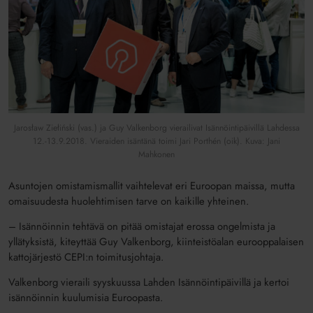
Jarosław Ziełiński (vas.) ja Guy Valkenborg vierailivat Isännöintipäivillä Lahdessa
12.-13.9.2018. Vieraiden isäntänä toimi Jari Porthén (oik). Kuva: Jani
Mahkonen
Asuntojen omistamismallit vaihtelevat eri Euroopan maissa, mutta
omaisuudesta huolehtimisen tarve on kaikille yhteinen.
– Isännöinnin tehtävä on pitää omistajat erossa ongelmista ja
yllätyksistä, kiteyttää Guy Valkenborg, kiinteistöalan eurooppalaisen
kattojärjestö CEPI:n toimitusjohtaja.
Valkenborg vieraili syyskuussa Lahden Isännöintipäivillä ja kertoi
isännöinnin kuulumisia Euroopasta.