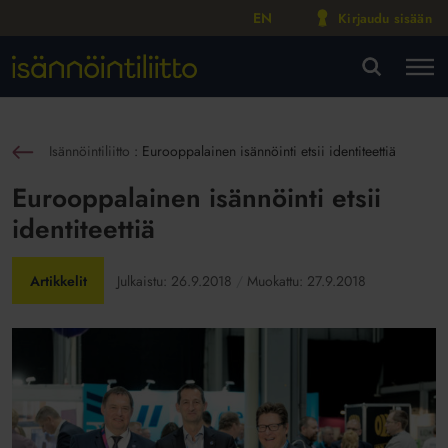
EN
Kirjaudu sisään
M
VA
Isännöintiliitto
:
Eurooppalainen isännöinti etsii identiteettiä
sin
Eurooppalainen isännöinti etsii
identiteettiä
Artikkelit
Julkaistu:
26.9.2018
Muokattu:
27.9.2018