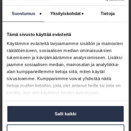
kiinteistöjohtamista. Espanjassa taloyhtiöt voivat ostaa
isännöintiyrityksiltä esimerkiksi vakuutuksia. Irlannissa tarjolla on
Suostumus
Yksityiskohdat
Tietoja
myös arvonmäärityspalveluja. Kiinteistönvälitys, tekniset palvelut,
tutkimus- ja energia-asiantuntijan palvelut sekä kiinteistönhuolto
kuuluvat myös monien yritysten valikoimaan ympäri Eurooppaa.
Tämä sivusto käyttää evästeitä
Isännöinnin arki Puolassa kuulostaa tutulta
Käytämme evästeitä tarjoamamme sisällön ja mainosten
räätälöimiseen, sosiaalisen median ominaisuuksien
Jaroslaw Ziełiński on itsekin isännöitsijä. Suuri osa puolalaisen
tukemiseen ja kävijämäärämme analysoimiseen. Lisäksi
isännöitsijän arkea ovat kontaktit asiakkaisiin sähköpostilla ja
jaamme sosiaalisen median, mainosalan ja analytiikka-
toimistolla.
alan kumppaneillemme tietoja siitä, miten käytät
– Asiakkailla on paljon kysymyksiä, ja monet tulevat kasvokkain
sivustoamme. Kumppanimme voivat yhdistää näitä
toimistolle kyselemään. Loppuaika kuluu henkilöstön ja palvelujen
tietoja muihin tietoihin, joita olet antanut heille tai joita on
johtamiseen, hän kuvailee.
kerätty, kun olet käyttänyt heidän palvelujaan.
Asiakkaat vaativat entistä parempia viestintätyökaluja ja
henkilökohtaista tietoa. Monilla yrityksillä on jo tarjolla uusia
mobiilisovelluksia, joilla ne välittävät henkilökohtaista infoa
Salli kaikki
asukkaille.
Puolassa markkinat ovat jakaantuneet isojen ja pienten yritysten