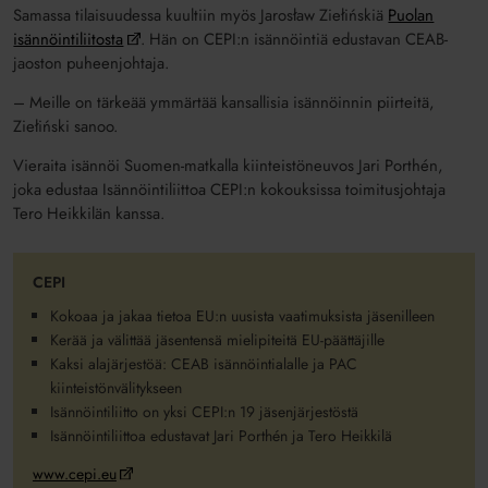
Samassa tilaisuudessa kuultiin myös Jarosław Ziełińskiä
Puolan
isännöintiliitosta
. Hän on CEPI:n isännöintiä edustavan CEAB-
jaoston puheenjohtaja.
– Meille on tärkeää ymmärtää kansallisia isännöinnin piirteitä,
Ziełiński sanoo.
Vieraita isännöi Suomen-matkalla kiinteistöneuvos Jari Porthén,
joka edustaa Isännöintiliittoa CEPI:n kokouksissa toimitusjohtaja
Tero Heikkilän kanssa.
CEPI
Kokoaa ja jakaa tietoa EU:n uusista vaatimuksista jäsenilleen
Kerää ja välittää jäsentensä mielipiteitä EU-päättäjille
Kaksi alajärjestöä: CEAB isännöintialalle ja PAC
kiinteistönvälitykseen
Isännöintiliitto on yksi CEPI:n 19 jäsenjärjestöstä
Isännöintiliittoa edustavat Jari Porthén ja Tero Heikkilä
www.cepi.eu