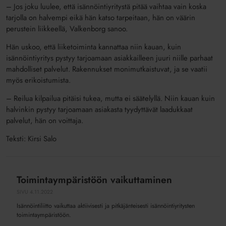
– Jos joku luulee, että isännöintiyritystä pitää vaihtaa vain koska
tarjolla on halvempi eikä hän katso tarpeitaan, hän on väärin
perustein liikkeellä, Valkenborg sanoo.
Hän uskoo, että liiketoiminta kannattaa niin kauan, kuin
isännöintiyritys pystyy tarjoamaan asiakkailleen juuri niille parhaat
mahdolliset palvelut. Rakennukset monimutkaistuvat, ja se vaatii
myös erikoistumista.
– Reilua kilpailua pitäisi tukea, mutta ei säätelyllä. Niin kauan kuin
halvinkin pystyy tarjoamaan asiakasta tyydyttävät laadukkaat
palvelut, hän on voittaja.
Teksti: Kirsi Salo
Toimintaympäristöön vaikuttaminen
Toimintaympäristöön
vaikuttaminen
SIVU
4.11.2022
Isännöintiliitto vaikuttaa aktiivisesti ja pitkäjänteisesti isännöintiyritysten
toimintaympäristöön.