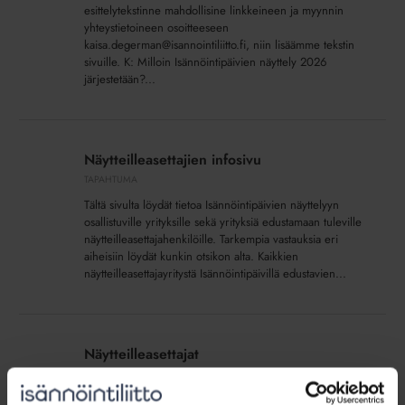
esittelytekstinne mahdollisine linkkeineen ja myynnin
yhteystietoineen osoitteeseen
kaisa.degerman@isannointiliitto.fi, niin lisäämme tekstin
sivuille. K: Milloin Isännöintipäivien näyttely 2026
järjestetään?...
Näytteilleasettajien
infosivu
Näytteilleasettajien infosivu
TAPAHTUMA
Tältä sivulta löydät tietoa Isännöintipäivien näyttelyyn
osallistuville yrityksille sekä yrityksiä edustamaan tuleville
näytteilleasettajahenkilöille. Tarkempia vastauksia eri
aiheisiin löydät kunkin otsikon alta. Kaikkien
näytteilleasettajayritystä Isännöintipäivillä edustavien...
Näytteilleasettajat
Näytteilleasettajat
TAPAHTUMA
Tutustu Isännöintipäivien 2026 näytteilleasettajiin tällä