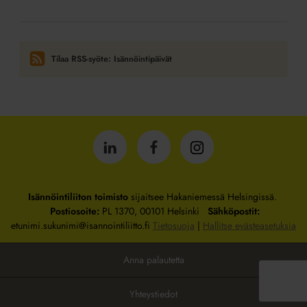
Tilaa RSS-syöte: Isännöintipäivät
Isännöintiliitto
Isännöintiliitto
Isännöintiliitto
LinkedInissä
Facebookissa
Instagrammissa
Isännöintiliiton toimisto
sijaitsee Hakaniemessä Helsingissä.
Postiosoite:
PL 1370, 00101 Helsinki
Sähköpostit:
etunimi.sukunimi@isannointiliitto.fi
Tietosuoja
|
Hallitse evästeasetuksia
Anna palautetta
Yhteystiedot