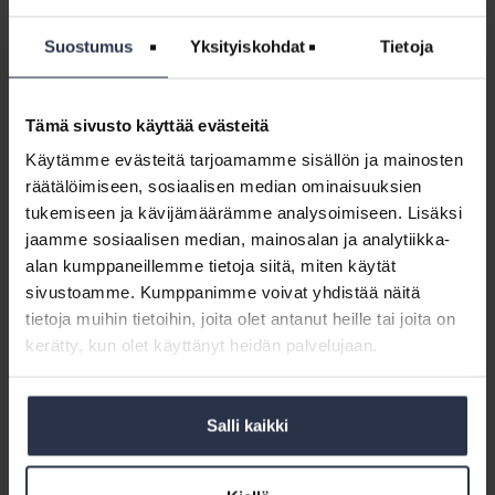
sivulla Vuoden 2025 Isännöintipäivien näyttelyssä
mukana olleet yritykset löydät täältä. Vuoden 2024
Suostumus
Yksityiskohdat
Tietoja
Isännöintipäivien näyttelyssä mukana olleet yritykset
löydät täältä.
Tämä sivusto käyttää evästeitä
Isännöintipäivät
Käytämme evästeitä tarjoamamme sisällön ja mainosten
Isännöintipäivät
räätälöimiseen, sosiaalisen median ominaisuuksien
TAPAHTUMA
tukemiseen ja kävijämäärämme analysoimiseen. Lisäksi
Ilmoittautuminen Isännöintipäiville 2026 on käynnissä!
jaamme sosiaalisen median, mainosalan ja analytiikka-
Isännöintipäivät 2026 Lahdessa Isännöintipäiviä vietetään
alan kumppaneillemme tietoja siitä, miten käytät
16.-17.9.2026 Lahden Messukeskuksessa. Iltajuhlaa
sivustoamme. Kumppanimme voivat yhdistää näitä
vietämme Sibeliustalolla. Ilmoittaudu mukaan 1.9.2026
mennessä! Isännöintipäivät on kiinteistöalan
tietoja muihin tietoihin, joita olet antanut heille tai joita on
ykköstapahtuma, joka...
kerätty, kun olet käyttänyt heidän palvelujaan.
Isännöintipäivät
2024
Salli kaikki
Isännöintipäivät 2024 kovatasoisessa
kovatasoisessa
Evento Awards -kilpailun finaalissa
Evento
AJANKOHTAISTA
23.4.2025
Awards