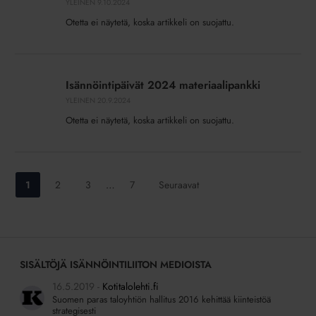
YLEINEN
9.10.2024
aamu
Otetta ei näytetä, koska artikkeli on suojattu.
Isännöintipäivät
2024
Isännöintipäivät 2024 materiaalipankki
materiaalipankki
YLEINEN
20.9.2024
Otetta ei näytetä, koska artikkeli on suojattu.
Siirry
Siirry
Siirry
Siirry
1
2
3
…
7
Seuraavat
sivulle:
sivulle:
sivulle:
sivulle:
SISÄLTÖJÄ ISÄNNÖINTILIITON MEDIOISTA
16.5.2019
Kotitalolehti.fi
Suomen paras taloyhtiön hallitus 2016 kehittää kiinteistöä
strategisesti