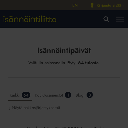
EN
Kirjaudu sisään
M
VA
Isännöintipäivät
Valitulla asiasanalla löytyi
64 tulosta
.
64
1
3
Kaikki
Koulutusaineistot
Blogi
Näytä aakkosjärjestyksessä
↓
Vuoden
Isännöitsijä