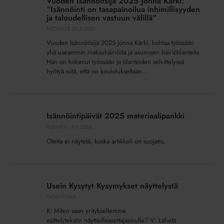
Vuoden Isännöitsijä 2025 Jonna Kärki:
2025
“Isännöinti on tasapainoilua inhimillisyyden
Jonna
ja taloudellisen vastuun välillä”
Kärki:
MEDIALLE
25.9.2025
“Isännöinti
Vuoden Isännöitsijä 2025 Jonna Kärki, kohtaa työssään
on
yhä useammin maksuhäiriöitä ja asumisen häiriötilanteita.
tasapainoilua
Hän on kokenut työssään ja tilanteiden selvittelyssä
hyötyä siitä, että on koulutukseltaan...
inhimillisyyden
ja
taloudellisen
Isännöintipäivät
vastuun
2025
Isännöintipäivät 2025 materiaalipankki
välillä”
materiaalipankki
YLEINEN
19.9.2025
Otetta ei näytetä, koska artikkeli on suojattu.
Usein
Kysytyt
Usein Kysytyt Kysymykset näyttelystä
Kysymykset
TAPAHTUMA
näyttelystä
K: Miten saan yrityksellemme
esittelytekstin näytteilleasettajasivulle? V: Lähetä