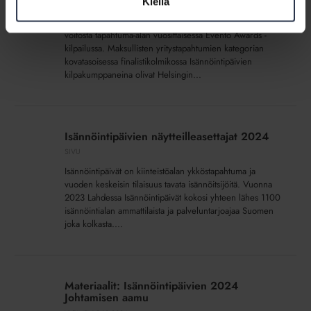
Kiellä
Isännöintiliiton juhlavuoden kunniaksi järjestetyt
-
Tampereen Isännöintipäivät 2024 kilpaili oman sarjansa
kilpailun
voitosta tapahtuma-alan vuosittaisessa Evento Awards -
finaalissa
kilpailussa. Maksullisten yritystapahtumien kategorian
kovatasoisessa finalistikolmikossa Isännöintipäivien
kilpakumppaneina olivat Helsingin...
Isännöintipäivien
näytteilleasettajat
Isännöintipäivien näytteilleasettajat 2024
2024
SIVU
Isännöintipäivät on kiinteistöalan ykköstapahtuma ja
vuoden keskeisin tilaisuus tavata isännöitsijöitä. Vuonna
2023 Lahdessa Isännöintipäivät kokosi yhteen lähes 1100
isännöintialan ammattilaista ja palveluntarjoajaa Suomen
joka kolkasta....
Materiaalit:
Isännöintipäivien
Materiaalit: Isännöintipäivien 2024
2024
Johtamisen aamu
Johtamisen