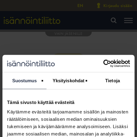
EN
Kirjaudu sisään
M
VA
Suostumus
Yksityiskohdat
Tietoja
Tämä sivusto käyttää evästeitä
Tämä osio on rajattu
Käytämme evästeitä tarjoamamme sisällön ja mainosten
Isännöintiliiton jäsenyritysten
räätälöimiseen, sosiaalisen median ominaisuuksien
henkilökunnalle
tukemiseen ja kävijämäärämme analysoimiseen. Lisäksi
jaamme sosiaalisen median, mainosalan ja analytiikka-