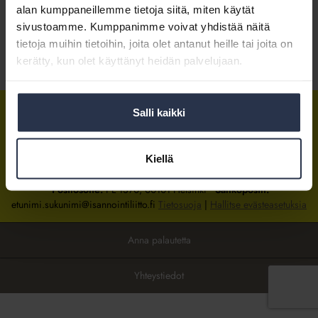
alan kumppaneillemme tietoja siitä, miten käytät
sivustoamme. Kumppanimme voivat yhdistää näitä
Kirjaudu sisään
tietoja muihin tietoihin, joita olet antanut heille tai joita on
kerätty, kun olet käyttänyt heidän palvelujaan.
Tietoa jäsenyydestä
Salli kaikki
Isännöintiliitto
Isännöintiliitto
Isännöintiliitto
LinkedInissä
Facebookissa
Instagrammissa
Kiellä
Isännöintiliiton toimisto
sijaitsee Hakaniemessä Helsingissä.
Postiosoite:
PL 1370, 00101 Helsinki
Sähköpostit:
etunimi.sukunimi@isannointiliitto.fi
Tietosuoja
|
Hallitse evästeasetuksia
Anna palautetta
Yhteystiedot