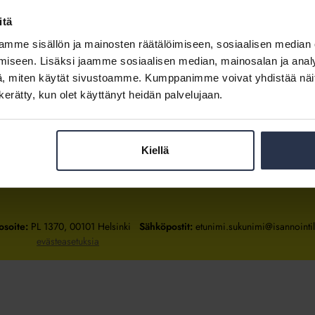
itä
mme sisällön ja mainosten räätälöimiseen, sosiaalisen median
Kirjaudu sisään
iseen. Lisäksi jaamme sosiaalisen median, mainosalan ja analy
, miten käytät sivustoamme. Kumppanimme voivat yhdistää näitä t
Tietoa jäsenyydestä
n kerätty, kun olet käyttänyt heidän palvelujaan.
Kiellä
Isännöintiliitto
Isännöintiliitto
Isännöintiliitto
LinkedInissä
Facebookissa
Instagrammissa
osoite:
PL 1370, 00101 Helsinki
Sähköpostit:
etunimi.sukunimi@isannointili
evästeasetuksia