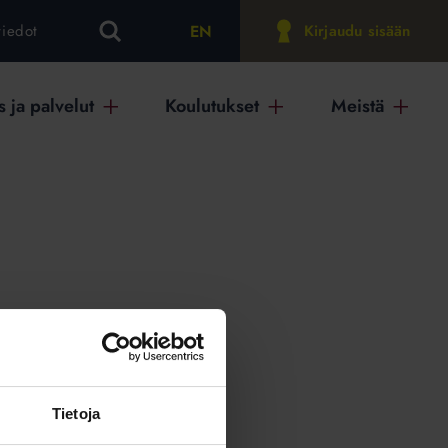
EN
tiedot
Kirjaudu sisään
 ja palvelut
Koulutukset
Meistä
on
Tietoja