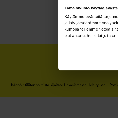
Tämä sivusto käyttää eväste
Käytämme evästeitä tarjoama
ja kävijämäärämme analysoim
kumppaneillemme tietoja siitä
olet antanut heille tai joita o
Isännöintiliiton toimisto
sijaitsee Hakaniemessä Helsingissä.
Posti