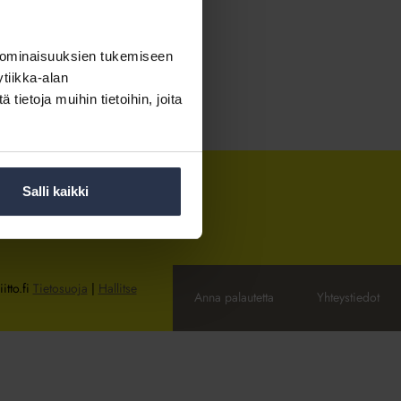
 ominaisuuksien tukemiseen
tiikka-alan
ietoja muihin tietoihin, joita
Salli kaikki
itto.fi
Tietosuoja
|
Hallitse
Anna palautetta
Yhteystiedot