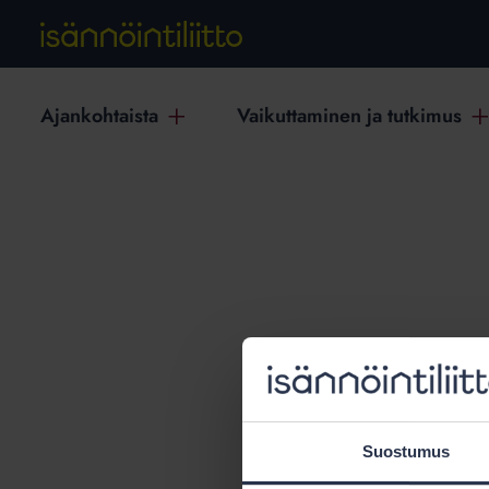
Ajankohtaista
Vaikuttaminen ja tutkimus
T
Suostumus